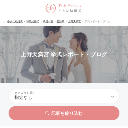
小さな結婚式
和装結婚式
式場一覧
愛知県
上野天満宮
挙式レポート・ブログ
上野天満宮 挙式レポート・ブログ
カテゴリを探す
指定なし
記事を絞り込む