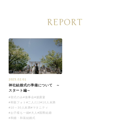
REPORT
2025.02.01
神社結婚式の準備について ～
スタート編～
#挙式のみ
#食事会
#披露宴
#和装フォト
#二人だけ
#10人未満
#10～30人未満
#マタニティ
#お子様も一緒
#大人
#国際結婚
#和婚・和装結婚式