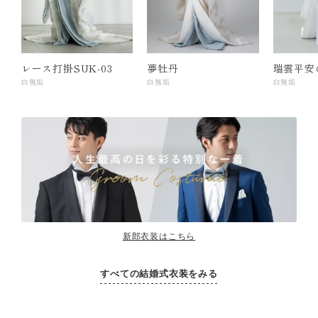
レース打掛SUK-03
夢牡丹
瑞雲平安
白無垢
白無垢
白無垢
新郎衣装はこちら
すべての結婚式衣装をみる