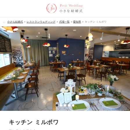
小さな結婚式
レストランウェディング
式場一覧
愛知県
キッチン ミルポワ
キッチン ミルポワ