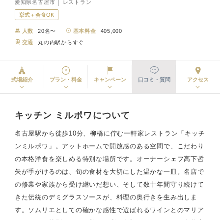
愛知県名古屋市 │ レストラン
挙式＋会食OK
人数
20名〜
基本料金
405,000
交通
丸の内駅からすぐ
式場紹介
プラン・料金
キャンペーン
口コミ・質問
アクセス
キッチン ミルポワについて
名古屋駅から徒歩10分、柳橋に佇む一軒家レストラン「キッチ
ンミルポワ」。アットホームで開放感のある空間で、こだわり
の本格洋食を楽しめる特別な場所です。オーナーシェフ高下哲
矢が手がけるのは、旬の食材を大切にした温かな一皿。名店で
の修業や家族から受け継いだ想い、そして数十年間守り続けて
きた伝統のデミグラスソースが、料理の奥行きを生み出しま
す。ソムリエとしての確かな感性で選ばれるワインとのマリア