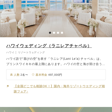
ハワイウェディング（ラニレアチャペル）
ハワイ │ リゾートウェディング
ハワイ語で“喜びの空”を表す「ラニレア(Lani Le'a) チャペル」は、
プリンスワイキキの最上階にあります。ハワイの空と海が溶け合う水
平線を眺めるのに何も遮るものはありません。感動的な景色の中で交
わす誓いは忘れられないひとときに。挙式後はチャペルに隣接するフ
人数
2名〜
基本料金
497,000円
ォトジェニックなピクチャーラウンジでふたりだけの、そして大切な
家族や友人との撮影もお楽しみいただけます。
【全国どこでも相談OK！】国内・海外リゾートウエディング相
談フェア♪