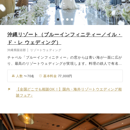
沖縄リゾート（ブルーインフィニティー／イル・
ド・レ ウェディング）
沖縄県国頭郡 │ リゾートウェディング
チャペル「ブルーインフィニティー」の窓からは青い海が一面に広が
り、最高のリゾートウェディングが実現します。料理の鉄人で有名な
坂井シェフ監修のカジュアルフレンチレストラン「イル・ド・レ」で
大切なゲストにおもてなしを。一軒家を貸切れるので、当日はお2人
人数
〜70名
基本料金
77,000円
とゲストだけのプライベート空間。特別な1日をお過ごしいただけま
す。
【全国どこでも相談OK！】国内・海外リゾートウエディング相
談フェア♪