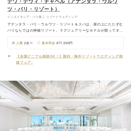
デワ・デウィ・チャペル（アナンタラ・ウルワ
ツ・バリ・リゾート）
インエドネシア・バリ島 │ リゾートウェディング
アナンタラ・バリ・ウルワツ・リゾート＆スパは、崖の上にたたずむ
バリならではの神秘リゾート。ラグジュアリーなホテルが競ってオー
プンを続けるウンガサンのクリフトップに建ちます。そして結婚式の
舞台である「デワ・デウィ・チャペル」は、バリ島にある数々のオー
人数
2名〜
基本料金
877,000円
シャンフロントチャペルの中でも、群を抜いた海の広さと美しさを臨
むことのできる、全面ガラス張りのオーシャンフロントチャペル！美
【全国どこでも相談OK！】国内・海外リゾートウエディング相
しく真っ青なウルワツの海を180度一望できるその絶景は、バリ島ウ
談フェア♪
ェディングならではです。