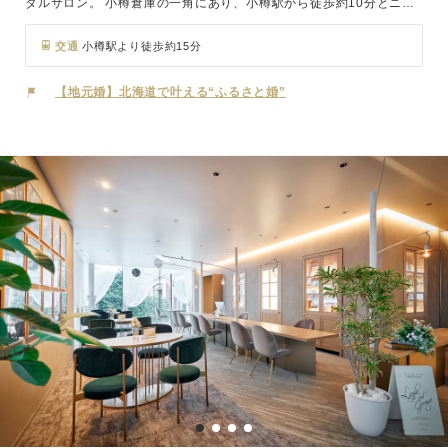
ダルサロン。 小樽倉庫の一角にあり、小樽駅から徒歩約10分とニセ
コ、余市、積丹などからもアクセスしやすい立地に建っています。
小樽はもちろん、札幌市内から近郊までのレストラン・ホテルウェデ
交通
小樽駅より徒歩約15分
ィング、さらに沖縄やハワイなど国内・国外のリゾートウェディン
グ、地元での前撮りまでご案内させていただきます。
【地元婚】北海道で叶える“ふるさと婚”