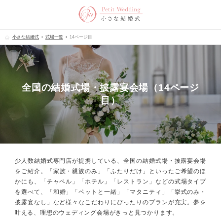
小さな結婚式
式場一覧
14ページ目
全国の結婚式場・披露宴会場（14ページ
目）
少人数結婚式専門店が提携している、全国の結婚式場・披露宴会場
をご紹介。
「家族・親族のみ」「ふたりだけ」といったご希望のほ
かにも、
「チャペル」「ホテル」「レストラン」などの式場タイプ
を選べて、
「和婚」「ペットと一緒」「マタニティ」「挙式のみ・
披露宴なし」など
様々なこだわりにぴったりのプランが充実。
夢を
叶える、理想のウェディング会場がきっと見つかります。