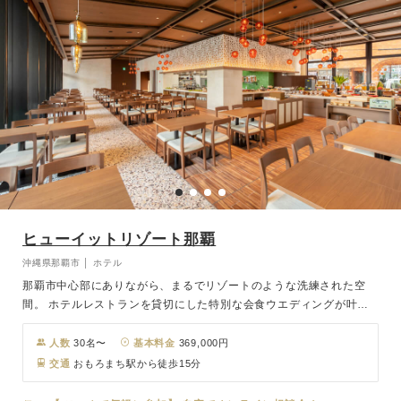
ヒューイットリゾート那覇
沖縄県那覇市 │ ホテル
那覇市中心部にありながら、まるでリゾートのような洗練された空
間。 ホテルレストランを貸切にした特別な会食ウエディングが叶い
ます。 ゆったりとしたくつろぎの中で、大切な人と過ごす特別な時
間。 モノレール駅も近く、遠方ゲストにも安心の好立地。観光拠点
人数
30名〜
基本料金
369,000円
としても便利なロケーションです。 結婚式の余韻そのままに、彩り
交通
おもろまち駅から徒歩15分
豊かなビュッフェ料理とともに心に残るひとときをお楽しみいただけ
ます。