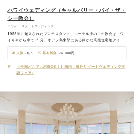
ハワイウェディング（キャルバリー・バイ・ザ・
シー教会）
ハワイ │ リゾートウェディング
1955年に創立されたプロテスタント、ルーテル派のこの教会は、ワ
イキキから車で15 分、オアフ島東部にある静かな高級住宅地アイナ
ハイナ地区の海沿いに位置しています。教会建物は、海に向かって開
く貝の形をモチーフに設計されており、光沢のあるハワイの高級木材
人数
2名〜
基本料金
587,000円
コアウッドが使用され、気品と自然のぬくもりを感じられる唯一無二
の教会といっても過言ではありません。
【全国どこでも相談OK！】国内・海外リゾートウエディング相
談フェア♪