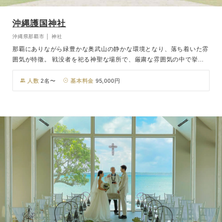
沖縄護国神社
沖縄県那覇市 │ 神社
那覇にありながら緑豊かな奥武山の静かな環境となり、落ち着いた雰
囲気が特徵。 戦没者を祀る神聖な場所で、厳粛な雰囲気の中で挙式
が叶います。 和装が映える美しい神殿、那覇空港からのアクセスの
良さも魅力。 沖縄らしい文化を取り入れた演出も可能で、特別な一
人数
2名〜
基本料金
95,000円
日を彩ります。