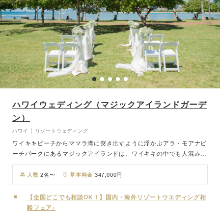
ハワイウェディング（マジックアイランドガーデ
ン）
ハワイ │ リゾートウェディング
ワイキキビーチからママラ湾に突き出すように浮かぶアラ・モアナビ
ーチパークにあるマジックアイランドは、ワイキキの中でも人混みの
ない穴場スポットとして有名。ウクレレの音色をバックに、緑がまぶ
しい開放的なガーデンウェディングが叶います。有名なアラ・モアナ
人数
2名〜
基本料金
347,000円
センターも近く、挙式前後のショッピングも楽しみの一つです。
【全国どこでも相談OK！】国内・海外リゾートウエディング相
談フェア♪