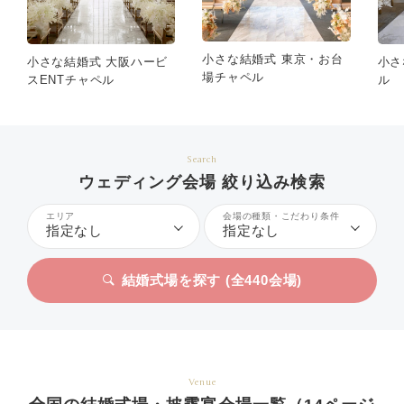
小さな結婚式 東京・お台
小さな結婚式 大阪ハービ
小さ
場チャペル
スENTチャペル
ル
Search
ウェディング会場 絞り込み検索
エリア
会場の種類・こだわり条件
指定なし
指定なし
結婚式場を探す (全
440
会場)
Venue