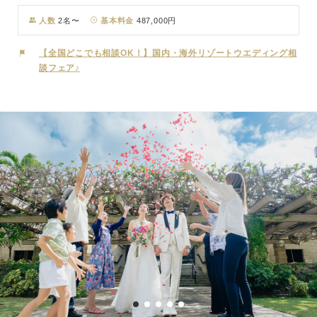
イの方々に愛されてきた由緒ある教会です。 美しいステンドグラス
とパイプオルガンの音色に見守られながら、神聖な挙式が行われま
人数
2名〜
基本料金
487,000円
す。 周辺は喧騒を忘れさせてくれる静かな環境で、ゆったりと落ち
着いた雰囲気の中で永遠の愛を誓いませんか。
【全国どこでも相談OK！】国内・海外リゾートウエディング相
談フェア♪