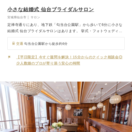
小さな結婚式 仙台ブライダルサロン
宮城県仙台市 │ サロン
定禅寺通りにあり、地下鉄「勾当台公園駅」から歩いて6分に小さな
結婚式 仙台ブライダルサロンはあります。 挙式・フォトウェディン
グはもちろん、提携のホテル・レストラン、国内や海外のリゾートウ
ェディングのご紹介もおこなっております。 衣装サロンも併設して
交通
勾当台公園駅から徒歩約6分
いますので、打合せや試着が同じ場所で行えるのもメリット。 お気
軽にご相談くださいませ。 店舗全体のモチーフとして自然の形状を
【平日限定】今すぐ疑問を解決！15分からのクイック相談会◎
基調とし、外の自然を建物内にも感じられる暖かい空間を表現してい
少人数婚のプロが寄り添う安心の時間
ます。