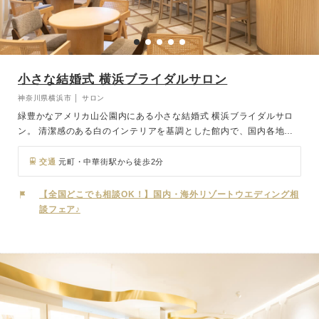
小さな結婚式 横浜ブライダルサロン
神奈川県横浜市 │ サロン
緑豊かなアメリカ山公園内にある小さな結婚式 横浜ブライダルサロ
ン。 清潔感のある白のインテリアを基調とした館内で、国内各地の
ホテル・レストランウェディング、北海道から沖縄、ハワイ、グアム
などのリゾートウェディング、写真だけ希望のお二人のためにフォト
交通
元町・中華街駅から徒歩2分
ウェディング…など、さまざまなご相談に応じております。お二人の
お越しをお待ちしております。
【全国どこでも相談OK！】国内・海外リゾートウエディング相
談フェア♪