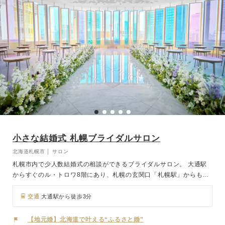
小さな結婚式 札幌ブライダルサロン
北海道札幌市 │ サロン
札幌市内で少人数結婚式の相談ができるブライダルサロン。 大通駅
からすぐのル・トロワ8階にあり、札幌の玄関口「札幌駅」からもバ
スや地下鉄でアクセスしやすいのが特徴です。 札幌市内から近郊ま
でのレストラン・ホテルウェディングから、国内・国外のリゾートウ
交通
大通駅から徒歩3分
ェディング、フォトウェディングまでご案内させていただきます。
【地元婚】北海道で叶える“ふるさと婚”