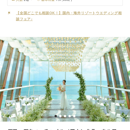
台。大理石など高級な建材を使用して建てられた高級感溢れるチャペ
ルで、目の前に180度のオーシャンフロントが広がる絶景はバリ島ウ
【全国どこでも相談OK！】国内・海外リゾートウエディング相
ェディングの醍醐味！2名体制のカメラマンがお二人の大切な瞬間を
談フェア♪
しっかりと形に残します。