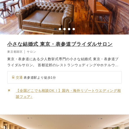
小さな結婚式 東京・表参道ブライダルサロン
東京都港区 │ サロン
東京・表参道にある少人数挙式専門の小さな結婚式 東京・表参道ブ
ライダルサロン。 首都近郊のレストランウェディングやホテルウェ
ディング、神社式からおふたりがこの場所で結婚式をしたい！という
無形の挙式まで、様々なスタイルに合わせたご結婚式のご相談を受け
交通
表参道駅より徒歩1分
付けています。 またどこで、どんな式をするかもまだイメージがな
い方向けに、結婚式の総合案内を行なっています。デートついでにお
【全国どこでも相談OK！】国内・海外リゾートウエディング相
立ち寄りください。
談フェア♪