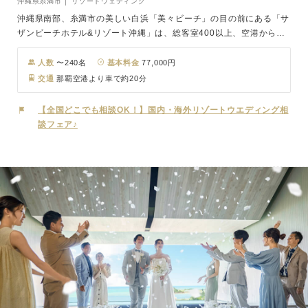
沖縄県糸満市 │ リゾートウェディング
沖縄県南部、糸満市の美しい白浜「美々ビーチ」の目の前にある「サ
ザンビーチホテル&リゾート沖縄」は、総客室400以上、空港から車
で約20分とゲストを呼びやすい立地にあります。そんなリゾートホ
テルに併設されているのが、広大な青い海と水平線を臨む全面ガラス
人数
〜240名
基本料金
77,000円
張りのチャペル「シーシェルブルー」。白砂のビーチと輝く美ら海が
交通
那覇空港より車で約20分
一望でき、透き通るような青空とまばゆい南国の太陽がおふたりの門
出を盛大に祝福します。
【全国どこでも相談OK！】国内・海外リゾートウエディング相
談フェア♪