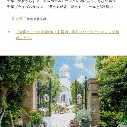
千葉中央駅からすぐ、京成ホテルミラマーレ内にある小さな結婚式
千葉ブライダルサロン。 JRや京成線、都市モノレールと3路線でア
クセスが可能な立地。 同ホテルでの少人数挙式だけでなく、首都圏
や沖縄、北海道などの挙式会場のご相談も可能。 もちろん前撮りや
交通
千葉中央駅直結
フォトウェディングプランも充実しています。 打合せから併設のド
レスサロンでの衣装選びまで行なっていただけます。
【全国どこでも相談OK！】国内・海外リゾートウエディング相
談フェア♪