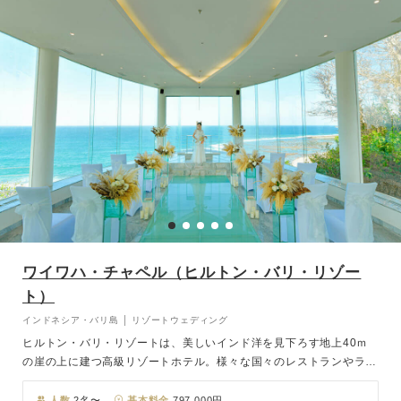
ワイワハ・チャペル（ヒルトン・バリ・リゾー
ト）
インドネシア・バリ島 │ リゾートウェディング
ヒルトン・バリ・リゾートは、美しいインド洋を見下ろす地上40ｍ
の崖の上に建つ高級リゾートホテル。様々な国々のレストランやラグ
ーンプールなど充実した施設を擁しています。そんな高層階に建つ白
亜のオーシャンビューチャペル「ワイワハチャペル」が結婚式の舞
人数
2名〜
基本料金
797,000円