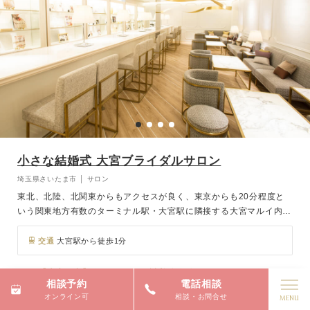
小さな結婚式 大宮ブライダルサロン
埼玉県さいたま市 │ サロン
東北、北陸、北関東からもアクセスが良く、東京からも20分程度と
いう関東地方有数のターミナル駅・大宮駅に隣接する大宮マルイ内に
ある小さな結婚式 大宮ブライダルサロン。 埼玉県内のホテル、レス
トランウェディング、沖縄や海外のリゾートウェディングならお任せ
交通
大宮駅から徒歩1分
ください。 大げさな結婚式は苦手…という方には少人数専門チャペ
ルや、写真だけのフォト婚などもご案内しております。
【大宮限定】★2日間限りの試着体験付きBIGフェスタ★
相談予約
電話相談
オンライン可
相談・お問合せ