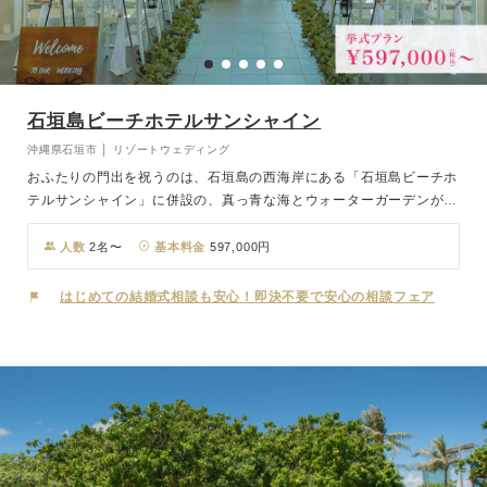
石垣島ビーチホテルサンシャイン
沖縄県石垣市 │ リゾートウェディング
おふたりの門出を祝うのは、石垣島の西海岸にある「石垣島ビーチホ
テルサンシャイン」に併設の、真っ青な海とウォーターガーデンが広
がる海外リゾートのようなチャペル。三面ガラス張りの開放的なチャ
ペルからは美しいエメラルドグリーンの海を見渡すことができ、挙式
人数
2名〜
基本料金
597,000円
前後にはガーデンやビーチロードなど多彩なロケーションでの撮影を
楽しめます。一日一組限定の石垣島ウェディングを贅沢で優雅にお過
はじめての結婚式相談も安心！即決不要で安心の相談フェア
ごしください。