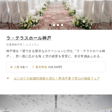
ラ・テラスホール神戸
兵庫県神戸市 │ レストラン
神戸港を一望できる贅沢なロケーションに佇む「ラ・テラスホール神
戸」。窓一面に広がる海 と空の絶景を背景に、非日常感あふれる特
別な一日を叶えます。高級感のある洗練された内 装は、華やかなパ
ーティーシーンをより一層引き立て、ゲストを優雅にお迎えします。
人数
6名〜
基本料金
418,000円
挙式はバンケット会場での宴内人前式。チャペル挙式とはまた異な
る、カジュアルでアット ホームなスタイルが実現します。パーティ
はじめての結婚式相談も安心！即決不要で安心の相談フェア
ーは立食、着席、ブッフェなど、自由度の高い演出 が魅力です。さ
らに、テラス席では爽やかな海風を感じながら、神戸港ならではの開
放感に 包まれたひとときを満喫できます。三宮駅からは無料シャト
ルバスが運行しており、アクセス も快適。海と港町の景観に抱かれ
ながら、大切なゲストと心に残る結婚式を演出します。