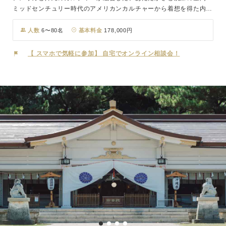
ミッドセンチュリー時代のアメリカンカルチャーから着想を得た内装
デザインとインテリア。 大きな窓の外には那覇市街地のパノラマが
広がり、開放感あふれる特別な空間を演出します。 「琉米文化」が
人数
6〜80名
基本料金
178,000円
融合した空間は、木のぬくもりを感じる落ち着いた雰囲気と洗練され
たデザインが調和するバンケット。 最大80名様まで対応可能で、大
【 スマホで気軽に参加】 自宅でオンライン相談会！
人数でも出来たてのフルコース料理を おふたりの大切なゲストへお
届けします。