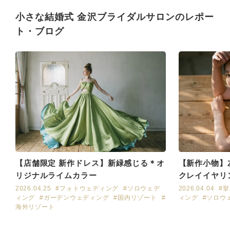
小さな結婚式 金沢ブライダルサロンのレポー
ト・ブログ
【店舗限定 新作ドレス】新緑感じる＊オ
【新作小物】
リジナルライムカラー
クレイイヤリ
2026.04.25
#フォトウェディング
#ソロウェデ
2026.04.04
#
ィング
#ガーデンウェディング
#国内リゾート
#
ィング
#ソロウ
海外リゾート