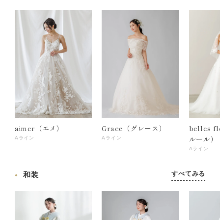
aimer（エメ）
Grace（グレース）
belles 
ルール）
Aライン
Aライン
Aライン
すべてみる
和装