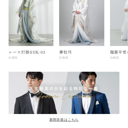
レース打掛SUK-03
夢牡丹
瑞雲平安
白無垢
白無垢
白無垢
新郎衣装はこちら