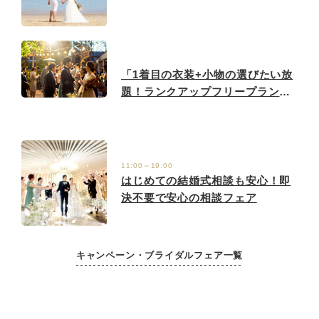
ェア♪
「1着目の衣装+小物の選びたい放
題！ランクアップフリープラン登
場」│少人数ハウスウエディング
11:00～19:00
はじめての結婚式相談も安心！即
決不要で安心の相談フェア
キャンペーン・ブライダルフェア一覧