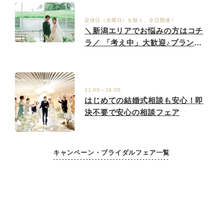
定休日（水曜日）を除く、全日開催！
＼新潟エリアでお悩みの方はコチ
ラ／ 「考え中」大歓迎♪プランナ
ーがおふたりにぴったりの会場を
ご提案
11:00～19:00
はじめての結婚式相談も安心！即
決不要で安心の相談フェア
キャンペーン・ブライダルフェア一覧