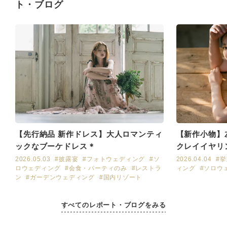
ト・ブログ
【先行納品 新作ドレス】大人ロマンティ
【新作小物】
ックなブーケドレス＊
クレイイヤリ
2026.05.03
#披露宴
#フォトウェディング
#ソ
2026.04.04
#
ロウェディング
#会食・パーティのみ
#レストラ
ィング
#ソロウ
ン
#ガーデンウェディング
#国内リゾート
すべてのレポート・ブログをみる