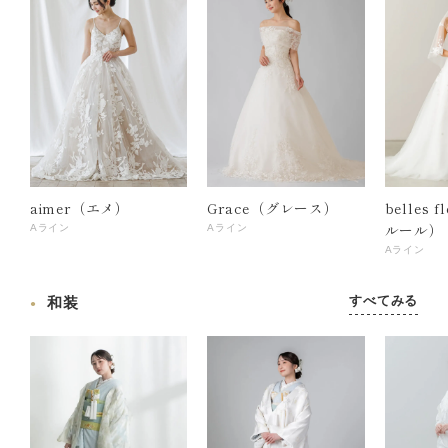
aimer（エメ）
Grace（グレース）
belles 
ルール）
Aライン
Aライン
Aライン
すべてみる
和装