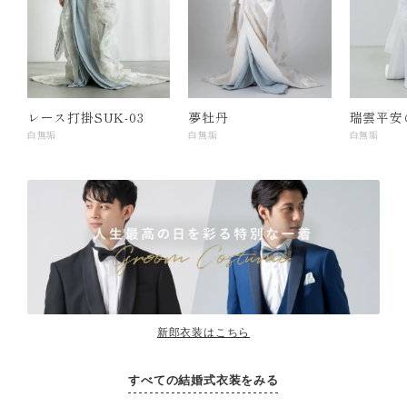
レース打掛SUK-03
夢牡丹
瑞雲平安
白無垢
白無垢
白無垢
新郎衣装はこちら
すべての結婚式衣装をみる