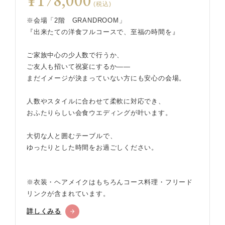
¥178,000
(税込)
※会場「2階 GRANDROOM」
『出来たての洋食フルコースで、至福の時間を』
ご家族中心の少人数で行うか、
ご友人も招いて祝宴にするか——
まだイメージが決まっていない方にも安心の会場。
人数やスタイルに合わせて柔軟に対応でき、
おふたりらしい会食ウエディングが叶います。
大切な人と囲むテーブルで、
ゆったりとした時間をお過ごしください。
※衣装・ヘアメイクはもちろんコース料理・フリード
リンクが含まれています。
詳しくみる