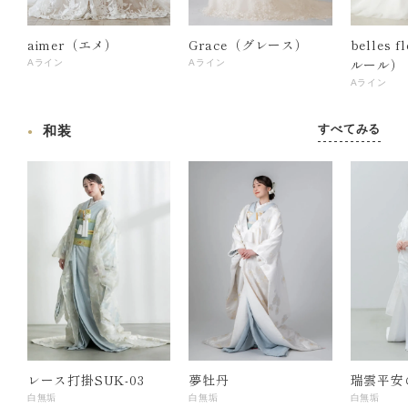
aimer（エメ）
Grace（グレース）
belles 
ルール）
Aライン
Aライン
Aライン
すべてみる
和装
レース打掛SUK-03
夢牡丹
瑞雲平安
白無垢
白無垢
白無垢