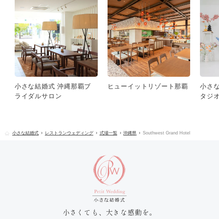
小さな結婚式 沖縄那覇ブ
ヒューイットリゾート那覇
小さ
ライダルサロン
タジ
小さな結婚式
レストランウェディング
式場一覧
沖縄県
Southwest Grand Hotel
小さくても、大きな感動を。