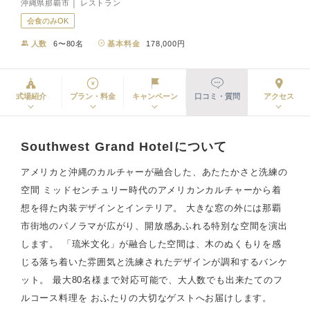
沖縄県那覇市 │ レストラン
会食のみOK
人数
6〜80名
基本料金
178,000円
式場紹介
プラン・料金
キャンペーン
口コミ・質問
アクセス
Southwest Grand Hotelについて
アメリカと沖縄のカルチャーが融合した、あたたかさと洗練の
空間 ミッドセンチュリー時代のアメリカンカルチャーから着
想を得た内装デザインとインテリア。 大きな窓の外には那覇
市街地のパノラマが広がり、開放感あふれる特別な空間を演出
します。 「琉米文化」が融合した空間は、木のぬくもりを感
じる落ち着いた雰囲気と洗練されたデザインが調和するバンケ
ット。 最大80名様まで対応可能で、大人数でも出来たてのフ
ルコース料理を おふたりの大切なゲストへお届けします。