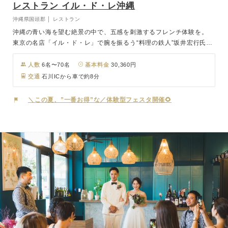
レストラン イル・ド・レ沖縄
沖縄県国頭郡 │ レストラン
沖縄の青い海を望む絶景の中で、五感を刺激するフレンチ体験を。
東京の名店「イル・ド・レ」で腕を振るう“料理の鉄人”坂井宏行氏が
監修する、沖縄・恩納村のカジュアルフレンチレストラン。 専属シ
ェフが選び抜いた野菜や新鮮な魚介を、素材の個性を引き出す絶妙な
人数
6名〜70名
基本料金
30,360円
火入れで仕上げます。 テーブルに届く瞬間、立ち上る香りが食欲を
交通
石川ICから車で約8分
誘い、鮮やかな彩りが目を楽しませる。 ナイフを入れれば、ジュー
シーな旨みが溢れ出し、一口ごとに広がる深い味わい。 オーシャン
＼この夏、”一番お得”な／体験型フェスタ開催🌻
ビューを背景に、出来立ての料理を頬張る贅沢な時間。 ここでしか
味わえない、沖縄の恵みとフレンチの融合を心ゆくまでお楽しみくだ
さい。