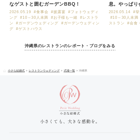
なゲストと囲むガーデンBBQ！
息。やっぱり
日
2026.05.19
#食事会
#披露宴
#フォトウェディ
2026.05.14
#
ング
#10～30人未満
#お子様も一緒
#レストラ
#10～30人未満
ン
#ガーデンウェディング
#ガーデンウェディン
ストラン
#会食
グ
#ゲストハウス
沖縄県のレストランのレポート・ブログをみる
小さな結婚式
レストランウェディング
式場一覧
沖縄県
小さくても、大きな感動を。