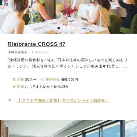
Ristorante CROSS 47
沖縄県那覇市 │ レストラン
"沖縄県産の逸食材を中心に“日本や世界の美味しいものを楽しめるリ
ストランテ。 地元食材を知り尽くしたシェフが生み出す料理は、 沖
縄の魅力を一皿に表現した特別な一品です。 「美味しい」「楽し
い」その先にある、 ヒト・モノ・コトが交差交流（クロス）する場
人数
30名〜
基本料金
495,000円
所。 料理と会話を楽しみながら、 大切な人とゆっくり特別な時間を
交通
おもろまち駅から徒歩15分
過ごせます。 店内を彩る大胆なウォールアートは 写真映えするフォ
トスポットにもなり、 おしゃれなウエディング空間を演出します。
【 スマホで気軽に参加】 自宅でオンライン相談会！
30名～のレストランウエディングにおすすめで、 家族や親しいご友
人と過ごす、 ほどよい距離感の祝宴にぴったり。 それ以上の人数も
お気軽にご相談ください。