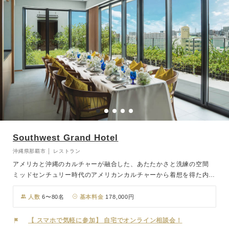
Southwest Grand Hotel
沖縄県那覇市 │ レストラン
アメリカと沖縄のカルチャーが融合した、あたたかさと洗練の空間
ミッドセンチュリー時代のアメリカンカルチャーから着想を得た内装
デザインとインテリア。 大きな窓の外には那覇市街地のパノラマが
広がり、開放感あふれる特別な空間を演出します。 「琉米文化」が
人数
6〜80名
基本料金
178,000円
融合した空間は、木のぬくもりを感じる落ち着いた雰囲気と洗練され
たデザインが調和するバンケット。 最大80名様まで対応可能で、大
【 スマホで気軽に参加】 自宅でオンライン相談会！
人数でも出来たてのフルコース料理を おふたりの大切なゲストへお