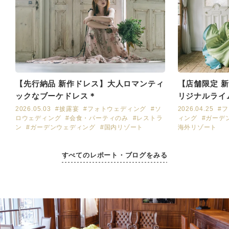
【先行納品 新作ドレス】大人ロマンティ
【店舗限定 
ックなブーケドレス＊
リジナルライ
2026.05.03
#披露宴
#フォトウェディング
#ソ
2026.04.25
#
ロウェディング
#会食・パーティのみ
#レストラ
ィング
#ガーデ
ン
#ガーデンウェディング
#国内リゾート
海外リゾート
すべてのレポート・ブログをみる