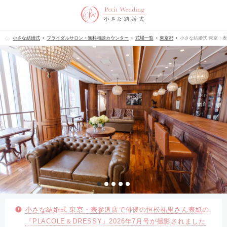
小さな結婚式
ブライダルサロン・無料相談カウンター
式場一覧
東京都
小さな結婚式 東京・
​小さな結婚式 東京・表参道店で俳優の恒松祐里さん表紙の
『PLACOLE＆DRESSY』2026年7月号が撮影されました