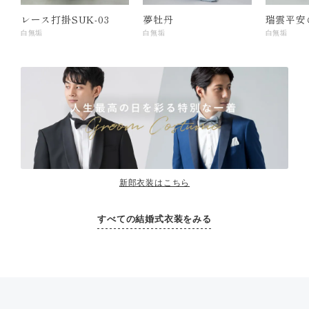
レース打掛SUK-03
夢牡丹
瑞雲平安
白無垢
白無垢
白無垢
新郎衣装はこちら
すべての結婚式衣装をみる