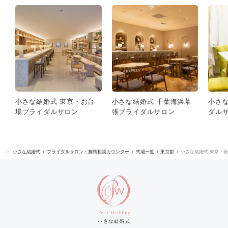
小さな結婚式 東京・お台
小さな結婚式 千葉海浜幕
小さ
場ブライダルサロン
張ブライダルサロン
ダル
小さな結婚式
ブライダルサロン・無料相談カウンター
式場一覧
東京都
小さな結婚式 東京・