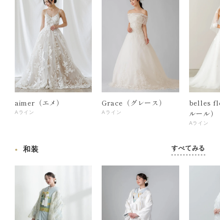
aimer（エメ）
Grace（グレース）
belles 
ルール）
Aライン
Aライン
Aライン
すべてみる
和装