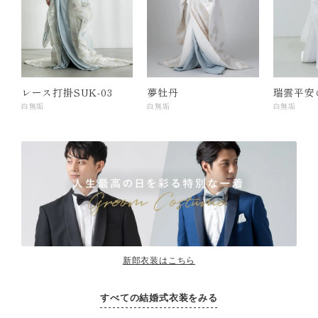
レース打掛SUK-03
夢牡丹
瑞雲平安
白無垢
白無垢
白無垢
新郎衣装はこちら
すべての結婚式衣装をみる