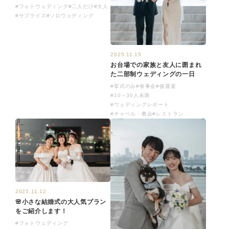
#フォトウェディング
#二人だけ
#大人
#サプライズ
#ソロウェディング
2025.11.15
お台場での家族と友人に囲まれ
た二部制ウェディングの一日
#挙式のみ
#食事会
#披露宴
#10～30人未満
#ウェディングレポート
#チャペル・教会
#レストラン
2025.11.12
🌸小さな結婚式の大人気プラン
をご紹介します！
#フォトウェディング