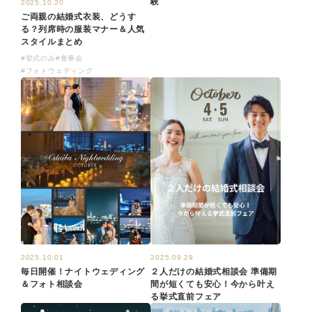
験
2025.10.20
ご両親の結婚式衣装、どうす
る？列席時の服装マナー＆人気
スタイルまとめ
#挙式のみ
#食事会
#フォトウェディング
2025.10.01
2025.09.29
毎日開催！ナイトウェディング
２人だけの結婚式相談会 準備期
＆フォト相談会
間が短くても安心！今から叶え
る挙式直前フェア