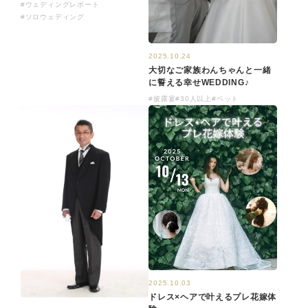
#ウェディングレポート
#ソロウェディング
2025.10.24
大切なご家族わんちゃんと一緒
に誓える幸せWEDDING♪
#披露宴
#30人以上
#ペット
2025.10.03
ドレス×ヘアで叶えるプレ花嫁体