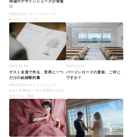
待望のデザインシューズが登場
♡
#挙式のみ
#フォトウェディング
#ソロウェディング
2025.12.02
2025.12.04
バージンロードの意味、ご存じ
ゲスト全員で作る、世界に一つ
ですか？
だけの結婚誓約書
#挙式のみ
#フォトウェディング
#10人未満
#10～30人未満
#30人以上
#チャペル・教会