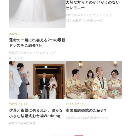
大切な方々とのかけがえのない
セレモニー
#挙式のみ
#フォトウェディング
#10人未満
#お子様も一緒
2025.08.23
運命の一着に出会える2つの最新
ドレスをご紹介?✨
#挙式のみ
#フォトウェディング
#二人だけ
2025.07.11
2025.07.27
南国風結婚式のご紹介?
夕景と夜景に包まれた、温かな
小さな結婚式お台場Wedding
#挙式のみ
#10人未満
#ペット
#挙式のみ
#披露宴