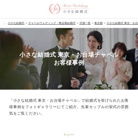
小さな結婚式
チャペルウェディング・教会風結婚式
式場一覧
東京都
小さな結婚式 東京・お
小さな結婚式 東京・お台場チャペル
お客様事例
「小さな結婚式 東京・お台場チャペル」で結婚式を挙げられた
お客
様事例をフォトギャラリーにてご紹介。
先輩カップルの挙式の雰囲
気をご覧ください。
Report