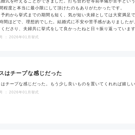
結婚式を叶えることができました。打ち合わせ等前準備が苦手という
時間程度と本当に最小限にして頂けたのもありがたかったです。
、予約から挙式までの期間も短く、気が短い夫婦としては大変満足
4時間ほどで、理想的でした。結婚式に不安や苦手感がありましたが
てくださり、夫婦共に挙式をして良かったねと日々振り返っていま
 ： 2026年01月挙式
スはチープな感じだった
スはチープな感じだった。もう少し良いものを置いてくれれば嬉し
 ： 2026年01月挙式