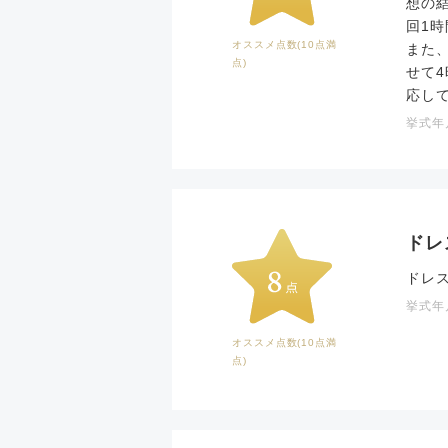
想の
回1
オススメ点数(10点満
また
点)
せて
応し
挙式年月
ドレ
ドレ
挙式年月
オススメ点数(10点満
点)