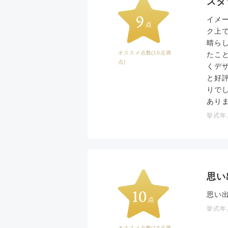
スタ
イメ
ク上
晴ら
オススメ点数(10点満
たこ
点)
くデ
と好
りで
あり
挙式年月
思い
思い
挙式年月
オススメ点数(10点満