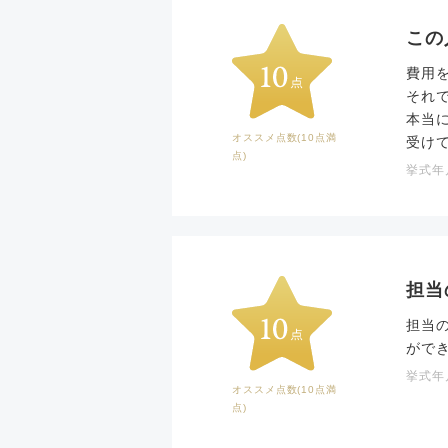
この
費用
それ
本当
オススメ点数(10点満
受け
点)
挙式年月
担当
担当
がで
挙式年月
オススメ点数(10点満
点)