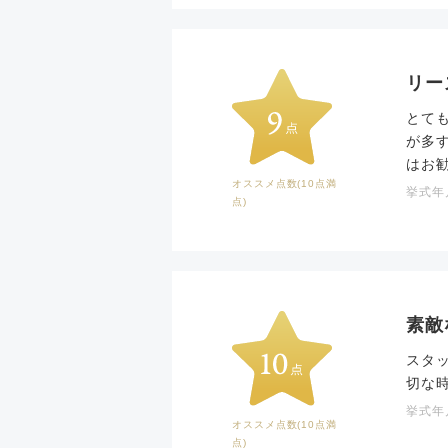
リー
とて
が多
はお
オススメ点数(10点満
挙式年月
点)
素敵
スタ
切な
挙式年月
オススメ点数(10点満
点)