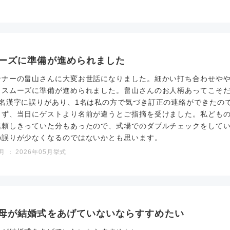
ーズに準備が進められました
ンナーの畠山さんに大変お世話になりました。細かい打ち合わせや
、スムーズに準備が進められました。畠山さんのお人柄あってこそ
2名漢字に誤りがあり、1名は私の方で気づき訂正の連絡ができたの
きず、当日にゲストより名前が違うとご指摘を受けました。私ども
信頼しきっていた分もあったので、式場でのダブルチェックをして
の誤りが少なくなるのではないかとも思います。
 ： 2026年05月挙式
母が結婚式をあげていないならすすめたい