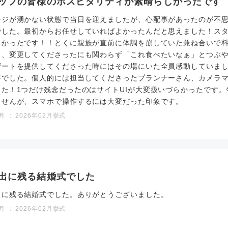
ッフの皆様のホスピタリティが素晴らしかったです
ージが湧かない状態で当日を迎えましたが、心配事があったのが不
でした。最初からお任せしていればよかったんだと思えました！ス
しかったです！！とくに親族が直前に体調を崩していた兼ね合いで
と、変更してくださったにも関わらず「これ食べたいなぁ」とつぶ
ザートを提供してくださった時にはその場にいた全員感動していま
評でした。個人的には担当してくださったプランナーさん、カメラ
した！1つだけ残念だったのはサイトUIが大変扱いづらかったです
ませんが、スマホで操作するには大変だった印象です。
 ： 2026年02月挙式
出に残る結婚式でした
出に残る結婚式でした。ありがとうございました。
 ： 2026年02月挙式