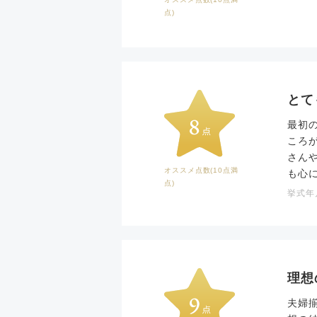
点)
とて
最初
ころ
さん
オススメ点数(10点満
も心
点)
挙式年月
理想
夫婦