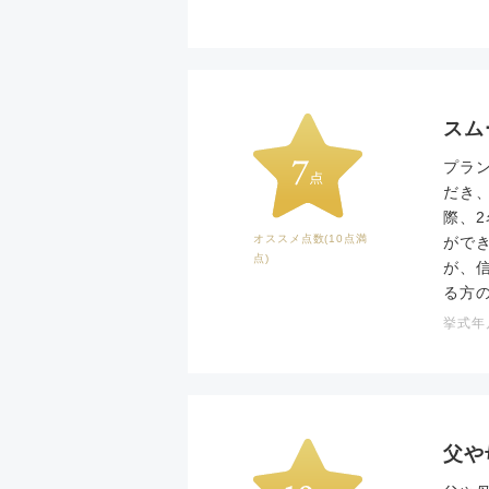
スム
プラ
だき
際、
オススメ点数(10点満
がで
点)
が、
る方
挙式年月
父や