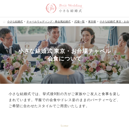
小さな結婚式
チャペルウェディング・教会風結婚式
式場一覧
東京都
小さな結婚式 東京・お
小さな結婚式 東京・お台場チャペル
会食について
小さな結婚式では、挙式後9割の方が
ご家族やご友人と食事を楽し
まれています。
平服での会食やドレス姿のままのパーティーなど、
ご希望に合わせたスタイルでご用意いたします。
Scene