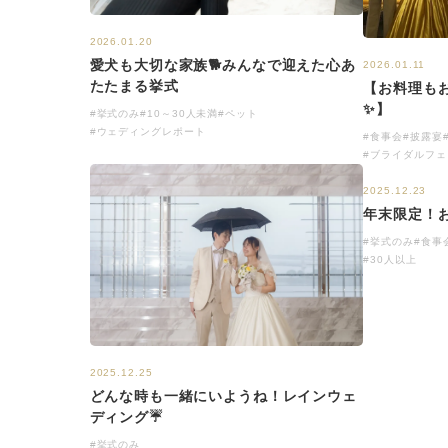
2026.01.20
愛犬も大切な家族🐕みんなで迎えた心あ
2026.01.11
たたまる挙式
【お料理も
✨】
#挙式のみ
#10～30人未満
#ペット
#ウェディングレポート
#食事会
#披露宴
#ブライダルフェ
2025.12.23
年末限定！
#挙式のみ
#食事
#30人以上
2025.12.25
どんな時も一緒にいようね！レインウェ
ディング☔
#挙式のみ