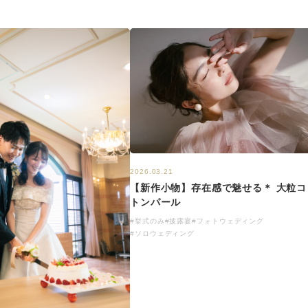
2026.03.21
【新作小物】存在感で魅せる＊ 大粒コ
トンパール
#挙式のみ
#披露宴
#フォトウェディング
#ソロウェディング