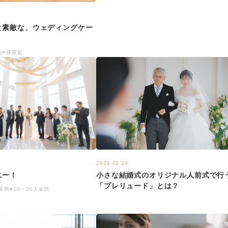
と素敵な、ウェディングケー
会
#披露宴
2026.02.28
ニー！
小さな結婚式のオリジナル人前式で行
「プレリュード」とは？
人未満
#10～30人未満