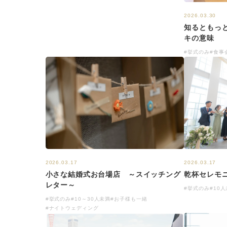
2026.03.30
知るともっ
キの意味
#挙式のみ
#食事
2026.03.17
2026.03.17
乾杯セレモ
小さな結婚式お台場店 ～スイッチング
レター～
#挙式のみ
#10
#挙式のみ
#10～30人未満
#お子様も一緒
#ナイトウェディング