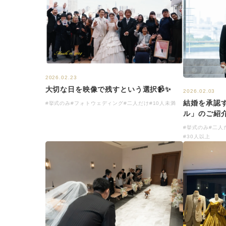
2026.02.23
大切な日を映像で残すという選択📹✨
2026.02.03
結婚を承認
#挙式のみ
#フォトウェディング
#二人だけ
#10人未満
ル」のご紹
#挙式のみ
#二人
#30人以上