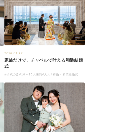
2026.01.27
家族だけで、チャペルで叶える和装結婚
わ
式
#挙式のみ
#10～30人未満
#大人
#和婚・和装結婚式