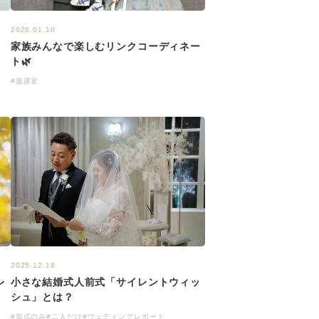
2026.01.10
家族みんなで楽しむリンクコーディネー
ト🌿
#披露宴
2025.12.18
レ
小さな結婚式人前式「サイレントウィッ
シュ」とは？
#挙式のみ
#二人だけ
#ウェディングレポート