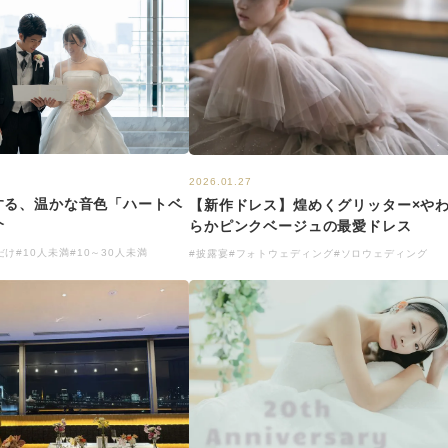
2026.01.27
する、温かな音色「ハートベ
【新作ドレス】煌めくグリッター×や
介
らかピンクベージュの最愛ドレス
だけ
#10人未満
#10～30人未満
#披露宴
#フォトウェディング
#ソロウェディング