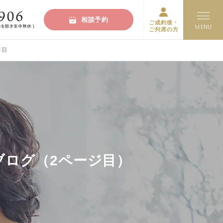
相談予約
ご成約後・
ご列席の方
ジ目
ブログ（2ページ目）