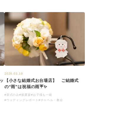
2026.03.19
【小さな結婚式お台場店】 ご結婚式
ッ
の“雨”は祝福の雨☔✨
#挙式のみ
#披露宴
#お子様も一緒
#ウェディングレポート
#チャペル・教会