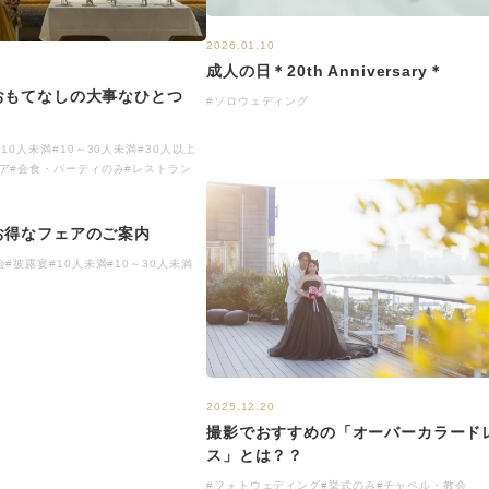
2026.01.10
成人の日＊20th Anniversary＊
おもてなしの大事なひとつ
#ソロウェディング
#10人未満
#10～30人未満
#30人以上
ア
#会食・パーティのみ
#レストラン
お得なフェアのご案内
会
#披露宴
#10人未満
#10～30人未満
2025.12.20
撮影でおすすめの「オーバーカラード
ス」とは？？
#フォトウェディング
#挙式のみ
#チャペル・教会