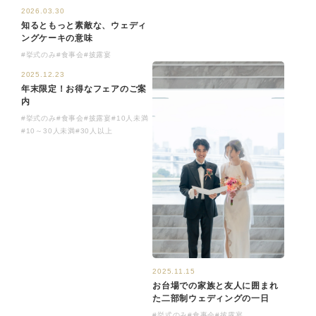
2026.03.30
知るともっと素敵な、ウェディ
ングケーキの意味
#挙式のみ
#食事会
#披露宴
2025.12.23
年末限定！お得なフェアのご案
内
#挙式のみ
#食事会
#披露宴
#10人未満
#10～30人未満
#30人以上
2025.11.15
お台場での家族と友人に囲まれ
た二部制ウェディングの一日
#挙式のみ
#食事会
#披露宴