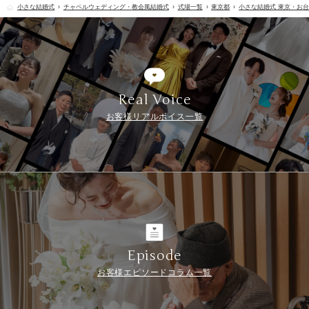
小さな結婚式
チャペルウェディング・教会風結婚式
式場一覧
東京都
小さな結婚式 東京・お
Real Voice
お客様リアルボイス一覧
Episode
お客様エピソードコラム一覧