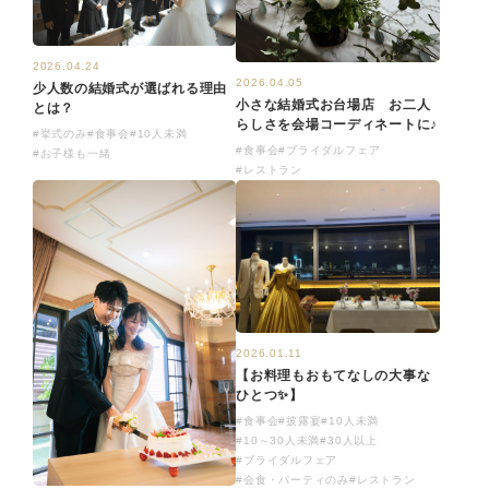
2026.04.24
2026.04.05
少人数の結婚式が選ばれる理由
小さな結婚式お台場店 お二人
とは？
らしさを会場コーディネートに♪
#挙式のみ
#食事会
#10人未満
#食事会
#ブライダルフェア
#お子様も一緒
#レストラン
2026.01.11
【お料理もおもてなしの大事な
ひとつ✨】
#食事会
#披露宴
#10人未満
#10～30人未満
#30人以上
#ブライダルフェア
#会食・パーティのみ
#レストラン