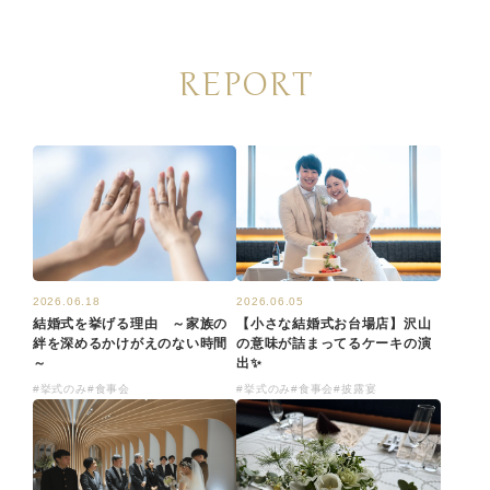
REPORT
2026.06.05
2026.06.18
【小さな結婚式お台場店】沢山
結婚式を挙げる理由 ～家族の
の意味が詰まってるケーキの演
絆を深めるかけがえのない時間
出✨
～
#挙式のみ
#食事会
#披露宴
#挙式のみ
#食事会