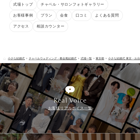
式場トップ
チャペル・サロンフォトギャラリー
お客様事例
プラン
会食
口コミ
よくある質問
アクセス
相談カウンター
小さな結婚式
チャペルウェディング・教会風結婚式
式場一覧
東京都
小さな結婚式 東京・お
Real Voice
お客様リアルボイス一覧