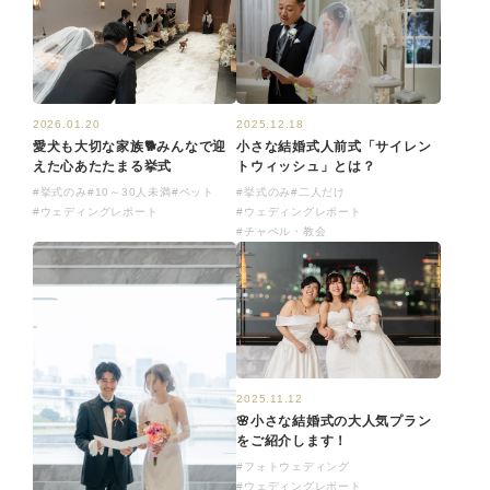
2026.01.20
2025.12.18
愛犬も大切な家族🐕みんなで迎
小さな結婚式人前式「サイレン
えた心あたたまる挙式
トウィッシュ」とは？
#挙式のみ
#10～30人未満
#ペット
#挙式のみ
#二人だけ
#ウェディングレポート
#ウェディングレポート
#チャペル・教会
2025.11.12
🌸小さな結婚式の大人気プラン
をご紹介します！
#フォトウェディング
#ウェディングレポート