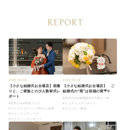
REPORT
2026.03.19
2026.06.08
【小さな結婚式お台場店】 ご
【小さな結婚式お台場店】前撮
結婚式の“雨”は祝福の雨☔✨
りと、ご家族との少人数挙式レ
ポート
#挙式のみ
#披露宴
#お子様も一緒
#ウェディングレポート
#挙式のみ
#和装フォト
#チャペル・教会
#フォトウェディング
#10人未満
#ナイトウェディング
#ウェディングレポート