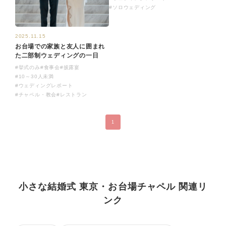
#ソロウェディング
2025.11.15
お台場での家族と友人に囲まれ
た二部制ウェディングの一日
#挙式のみ
#食事会
#披露宴
#10～30人未満
#ウェディングレポート
#チャペル・教会
#レストラン
1
小さな結婚式 東京・お台場チャペル 関連リ
ンク