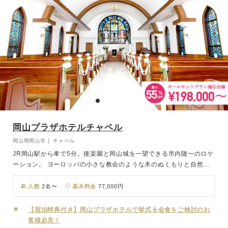
岡山プラザホテルチャペル
岡山県岡山市 │ チャペル
JR岡山駅から車で5分。後楽園と岡山城を一望できる市内随一のロケ
ーション。 ヨーロッパの小さな教会のような木のぬくもりと自然の
光に満ちた神聖なチャペルは独立型となっており、館内からバリアフ
リーでつながっているので、ご年配のゲストの方にも安心してお進み
人数
2名〜
基本料金
77,000円
いただけます。ステンドグラスのきらめきが洗練度を高め、映画のよ
うな感動のワンシーンを演出します。 ホテル最上階にあるレストラ
【宿泊特典付き】岡山プラザホテルで挙式＆会食をご検討のお
ン「Bella Vista」は一面の窓から自然光が差し込み、会場内はとて
客様必見！