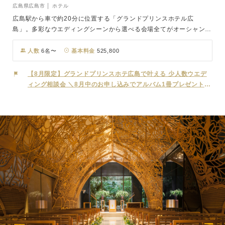
広島県広島市 │ ホテル
広島駅から車で約20分に位置する「グランドプリンスホテル広
島」。多彩なウエディングシーンから選べる会場全てがオーシャンビ
ューで、「非日常」に包まれるリゾートアイランドのアーバンリゾー
トホテル。 眩しい陽光と海と空のブルーに輝く瀬戸内海をバックに
人数
6名〜
基本料金
525,800
愛を誓うクリスタルチャペル「ラ ルミエール ヌーベル」は、ゲスト
に広島ならではの絶景と感動を届けます。 広島で唯一のホテルプロ
【8月限定】グランドプリンスホテ広島で叶える 少人数ウエデ
デュースの貸切ゲストハウス「プリンス ウエディング スイート」で
ィング相談会 ＼8月中のお申し込みでアルバム1冊プレゼント♪
は、ホテルクオリティのおもてなし・付帯設備と、ゲストハウスの自
／
由度が融合した贅沢な空間。理想の花嫁姿と上質なおもてなしのどち
らも両立したい花嫁さまに人気です。空と海に祝福される感動のウェ
ディングをご体感ください。