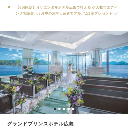
ライベートキッチンから料理を提供いたします。全てがワンフロア・
【8月限定】オリエンタルホテル広島で叶える 少人数ウエディ
ワンウエディングだからこそ出来るおもてなし。専門の料理人が洋
ング相談会 ＼8月中のお申し込みでアルバム1冊プレゼント♪／
食、和食それぞれ真心を込めて提供いたします。
グランドプリンスホテル広島