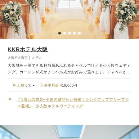
KKRホテル大阪
大阪府大阪市 │ ホテル
大阪城を一望できる解放感あふれるチャペルで叶える少人数ウェディ
ング。ガーデン挙式かチャペル式かお好みで選べます。チャペルから
は大阪城が見え、食事会場からも開放感溢れる景色が広がります。特
別な瞬間を、大阪城の美しい景色と共にお楽しみください。
人数
6名〜
基本料金
418,000円
「1着目の衣装+小物の選びたい放題！ランクアップフリープラ
ン登場」│少人数ホテルウエディング