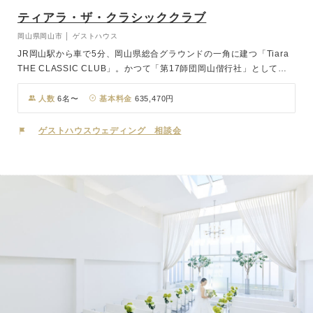
ティアラ・ザ・クラシッククラブ
岡山県岡山市 │ ゲストハウス
JR岡山駅から車で5分、岡山県総合グラウンドの一角に建つ「Tiara
THE CLASSIC CLUB」。かつて「第17師団岡山偕行社」として旧
陸軍の将校集会所だった洋館は、100余年を経た現在では結婚式場と
してはもちろん、市民の憩いの場として活躍し続けています。風と光
人数
6名〜
基本料金
635,470円
を感じながらのガーデンセレモニーは、開放的な空間で誰もが和やか
な表情に。おふたりはもちろん、ゲストの記憶にも刻まれる印象的な
ゲストハウスウェディング 相談会
セレモニーで一生の誓いをたてていただけます。一日一組限定の貸切
ウエディングだからこそ、パーティはゲストを自宅に招いたようにゆ
ったりとお過ごしいただけ、おふたりと大切なゲストとの距離感もぐ
っと縮めます。歴史を感じるクラシカルでモダンな空間を、プライベ
ート感覚で贅沢に使いこなしたおもてなしを。