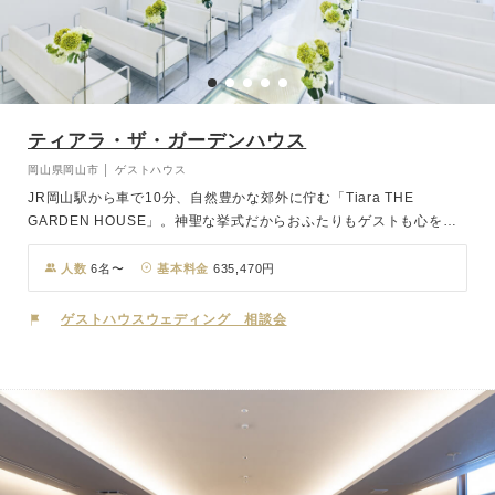
ティアラ・ザ・ガーデンハウス
岡山県岡山市 │ ゲストハウス
JR岡山駅から車で10分、自然豊かな郊外に佇む「Tiara THE
GARDEN HOUSE」。神聖な挙式だからおふたりもゲストも心をま
っさらにして臨んでほしい。そんな思いを込めてチャペルは余分な装
飾を一切なくし、できるだけ自然光を生かせるピュアホワイトで統
人数
6名〜
基本料金
635,470円
一。純白の空間で誓った永遠。ふりそそぐ光がおふたりの歩む道をま
っすぐに示してくれます。会食は自然光が差し込む明るいメインホー
ゲストハウスウェディング 相談会
ルで。華やかでフォーマルな中でもゆったり過ごす空間は、お食事や
会話が弾みます。パーティ後半は雰囲気を変えてガーデンパーティ。
開放的な空間で過ごす時間は、ゲストとの距離も自然と近づきます。
緑あふれるガーデンでスナップタイムやおしゃべりを楽しんだり、デ
ザートタイムはガーデンでリラックスという演出も素敵です。