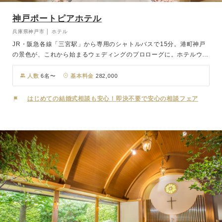
神戸ポートピアホテル
兵庫県神戸市 │ ホテル
JR・阪急各線「三宮駅」から専用のシャトルバスで15分。港町神戸
の景色が、これから始まるウェディングのプロローグに。ホテルウェ
ディングのラグジュアリーな空間と、洗練されたおもてなし。ふたり
のオリジナリティをスパイスに、心温まる1日を演出します。
人数
6名〜
基本料金
282,000
はじめての結婚式相談も安心！即決不要で安心の相談フェア