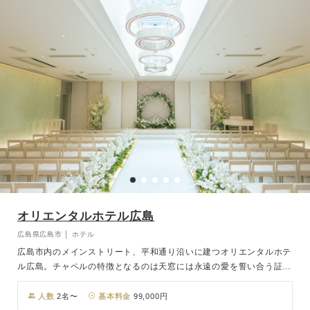
自由で心地よい時間を叶えるレセプションで、ゲストと一緒に特別な
時間をお過ごしください。
オリエンタルホテル広島
広島県広島市 │ ホテル
広島市内のメインストリート、平和通り沿いに建つオリエンタルホテ
ル広島。チャペルの特徴となるのは天窓には永遠の愛を誓い合う証、
エンゲージリングをモチーフにしたデザイン。斬新かつ独創性のある
空間に、降り注ぐ自然光がバージンロードに映り込み永遠の愛を誓い
人数
2名〜
基本料金
99,000円
ます。お料理は、出来立てのおいしさを提供する為に、併設されたプ