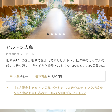
ヒルトン広島
広島県広島市 │ ホテル
世界約140の国と地域で愛されてきたヒルトン。世界中のカップルの
想いに寄り添い、培ってきた経験とおもてなしの心を、この広島の地
でもお届けします。広島の象徴である原爆ドームや平和 記念公園、
そして世界遺産・厳島神社へもアクセスしやすい特別なロケーション
人数
6名〜
基本料金
643,000円
も魅力のひとつ。チャペルは、国内外のラグジュアリーホテルを手掛
けてきたデザイナーによるもの。三段峡をモチーフ にした木々の連
【8月限定】ヒルトン広島で叶える 少人数ウエディング相談会
なりと、奥に続く滝を思わせるデザインウォールが、おふたりを静か
＼8月中のお申し込みでアルバム1冊プレゼント♪／
に包み込みます。澄んだ空気の中に響く誓いの声は、列席者の心まで
もそっと震わせます。パーティー会場には、清らかな川の流れをイメ
ージしたブルーが広がる空間をご用意。ホテルならではの上質さと、