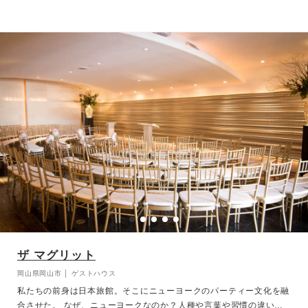
も明るい雰囲気に包まれます。大パノラマを楽しみながらのパーティ
はゲストとの会話がはずみ、アットホームなウエディングに。その他
16の多彩なバンケットホールで、上質なサービス、お料理を提供
し、美しき情景と共にお迎えいたします。
ザ マグリット
岡山県岡山市 │ ゲストハウス
私たちの前身は日本旅館。そこにニューヨークのパーティー文化を融
合させた。 なぜ、ニューヨークなのか？人種や言葉や習慣の違いを