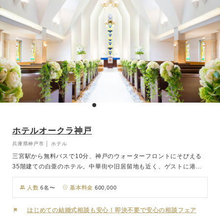
ホテルオークラ神戸
兵庫県神戸市 │ ホテル
三宮駅から無料バスで10分、神戸のウォーターフロントにそびえる
35階建ての白亜のホテル。中華街や旧居留地も近く、ゲストに港
町・神戸をたっぷり楽しんでいただけます。目の前は海、背後には六
甲山という絶好のロケーションで、オークラブランドならではのサー
人数
6名〜
基本料金
600,000
ビスを、小さな結婚式特別プライスで。
はじめての結婚式相談も安心！即決不要で安心の相談フェア