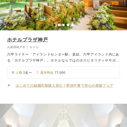
ホテルプラザ神戸
兵庫県神戸市 │ ホテル
六甲ライナー「アイランドセンター駅」直結、六甲アイランド内にあ
る「ホテルプラザ神戸」。ホテルならではのホスピタリティやサポー
ト体制があり、地上60mのガーデンでは、自由度の高い演出が可能で
す。ホテルとゲストハウスの両方の魅力を兼ね備えるウエディングが
人数
2名〜
基本料金
77,000
叶います。都会の喧騒から離れた天空のガーデンから繋がるのは、ホ
テルでは珍しい独立型のチャペル。木のぬくもりに包まれ、大きな窓
はじめての結婚式相談も安心！即決不要で安心の相談フェア
から自然光が降り注ぐチャペルは、ゲストとの距離も近く、一人一人
の表情もしっかりご覧いただけます。挙式後のパーティは、ホテル最
上階で雰囲気を変えて。会場内の窓から自然光が差し込み、開放的な
雰囲気ですが、サンセットや夜景の中では幻想的な雰囲気にも。おふ
たりの好みでお選びいただけます。神戸ベイサイドならではの眺めも
楽しみながら、アットホームで特別な時間をお過ごしください。