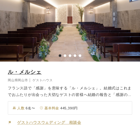
ル・メルシェ
岡山県岡山市 │ ゲストハウス
フランス語で「感謝」を意味する「ル・メルシェ」。結婚式はこれま
でおふたりが出会った大切なゲストの皆様へ結婚の報告と「感謝の気
持ち」をお伝えする日。おふたりが育った背景、大切なゲストのこ
と、これから一生共に歩むパートナーへの想い。おふたりのことをじ
人数
6名〜
基本料金
445,390円
っくりとお伺いし、カタチにしていく結婚式を私たちは打ち合わせか
ら当日まで一貫したスタッフ体制でサポートさせていただいておりま
ゲストハウスウェディング 相談会
す。