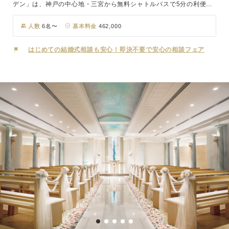
デン」は、神戸の中心地・三宮から無料シャトルバスで5分の利便性
を誇るコンベンションホール。ホテル ラ・スイート神戸ハーバーラ
ンドの別邸として、2015年12月に誕生しました。コンセプトになっ
人数
6名〜
基本料金
462,000
ている「ボンヴォヤージュ」は、フランス語で“良い旅立ちを”の意
味。おふたりの新生活という船出が良い旅（幸せな生活）になるよう
はじめての結婚式相談も安心！即決不要で安心の相談フェア
にという願いからボンヴォヤージュウェディングと名付けられまし
た。