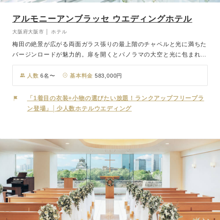
アルモニーアンブラッセ ウエディングホテル
大阪府大阪市 │ ホテル
梅田の絶景が広がる両面ガラス張りの最上階のチャペルと光に満ちた
バージンロードが魅力的。扉を開くとパノラマの大空と光に包まれた
絶景がおふたりを迎えてくれます。挙式後のフラワーシャワーも天候
を気にすることなく、ゲストとの楽しいひと時をお過ごしいただけま
人数
6名〜
基本料金
583,000円
す。大阪梅田のイルミネーションが輝くナイトウェディングもおすす
めです。
「1着目の衣装+小物の選びたい放題！ランクアップフリープラ
ン登場」│少人数ホテルウエディング