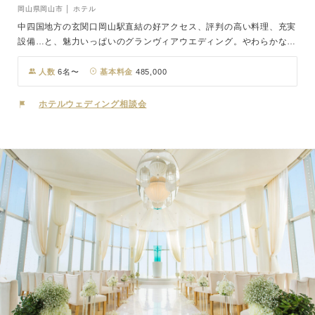
岡山県岡山市 │ ホテル
中四国地方の玄関口岡山駅直結の好アクセス、評判の高い料理、充実
設備…と、魅力いっぱいのグランヴィアウエディング。やわらかな光
と白い大理石のヴァージンロード、あたたかい温もりの光に包まれた
幻想的なチャペル。パイプオルガンの生演奏が響く中、大理石のヴァ
人数
6名〜
基本料金
485,000
ージンロードを歩けば感動も最高潮に達します。少人数から盛大なパ
ーティまで豊富な会場の中からふたりのスタイルで結婚式が叶いま
ホテルウェディング相談会
す。