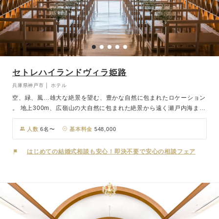
セトレハイランドヴィラ姫路
兵庫県神戸市 │ ホテル
空、緑、風…雄大な絶景を望む、豊かな自然に包まれたロケーション
。 地上300m、広嶺山の大自然に包まれた絶景から遠く瀬戸内海まで
見渡せるリゾート空間です。1日1組の貸切で、自然光がたくさん降
り注ぐ明るい時間も、夜景が目の前に広がる夜の時間も雄大な絶景を
人数
6名〜
基本料金
548,000
お愉しみ頂けます。 挙式の幸せな余韻に浸りながらの宿泊付ウエデ
ィングもお勧め。 記念日に帰ってこられるのも魅力 。全館貸切も可
はじめての結婚式相談も安心！即決不要で安心の相談フェア
能です。