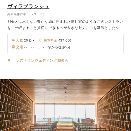
ヴィラブランシュ
兵庫県神戸市 │ レストラン
都会とは思えない豊かな緑に囲まれた隠れ家のようなこのレストラン
を、一軒まるごと貸切にできるのが大きな魅力。白を基調としたシン
プルなダイニングルームは、ガーデンテラスに面した南向きでやさし
い自然光が降り注ぎます。会場から続く解放感あふれるテラスを使用
人数
20名〜
基本料金
437,000
できるのも、一軒家レストランならでは。 白い大理石のバージンロ
交通
ハーバーランド駅から徒歩5分
ードを備えたチャペルもあり、ゲストの前で愛を誓う人前式も、牧師
様のもと神に誓うキリスト教式も可能。
レストランウェディング相談会