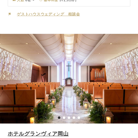
彩音には、併設の創作フレンチ料理を提供するお店「彩音レストラ
ン」があります。岡山屈指の緑豊かな庭園を臨みながらの季節ごとの
ゲストハウスウェディング 相談会
旬な食材を使ったフレンチ料理をおたのしみください。クラシカルな
建物と広いガーデンの四季折々な景色、そしてフルートやピアノの生
演奏で幻想的な空間をお楽しみ頂けます。大切な方と大切な日に是非
ご利用ください。
ホテルグランヴィア岡山