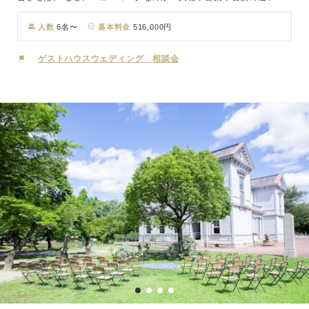
超えて、様々な国々の人たちが住んでいるニューヨーク。そこはアメ
リカというより、世界を凝縮したような街と言った方が正しいかも知
人数
6名〜
基本料金
516,000円
れない。そこで育ったパーティー文化は、国境を越え、人種を超え、
年齢を超えて、すべての人たちに受け入れられる楽しいものになって
ゲストハウスウェディング 相談会
いる。私たちは、その文化にさらに日本のおもてなし文化を融合させ
ることでどこにもない唯一のウェディング パーティーを誕生させ
た。それこそがマグリット ウェディング。