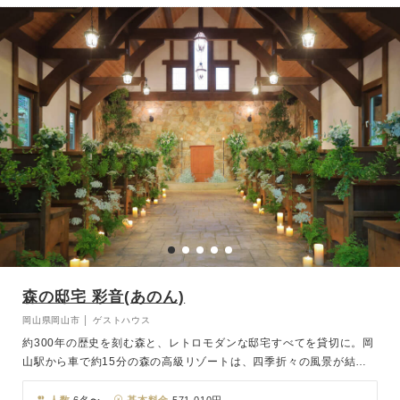
森の邸宅 彩音(あのん)
岡山県岡山市 │ ゲストハウス
約300年の歴史を刻む森と、レトロモダンな邸宅すべてを貸切に。岡
山駅から車で約15分の森の高級リゾートは、四季折々の風景が結婚
式を彩り、時間を忘れるほど心が安らぎます。クラシカルな邸宅と森
やガーデン、ホームパーティのようなウェディングプランをご提案。
人数
6名〜
基本料金
571,010円