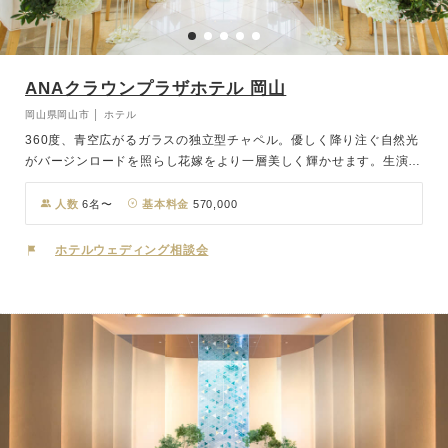
ANAクラウンプラザホテル 岡山
岡山県岡山市 │ ホテル
360度、青空広がるガラスの独立型チャペル。優しく降り注ぐ自然光
がバージンロードを照らし花嫁をより一層美しく輝かせます。生演奏
の美しい音色に包まれる空間はいつまでも色褪せない感動的なシーン
に。 四季の彩りと美しさを、繊細かつ大胆な技で、食を通して伝え
人数
6名〜
基本料金
570,000
る“和食ダイニング「廚洊・くりやせん」は少人数パーティにふさわ
しい和モダンなあつらえ。おふたりとゲストの距離を縮める落ち着い
ホテルウェディング相談会
た上質空間。最高のロケーションで心温まるウエディングを。