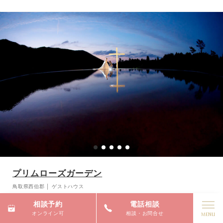
ストの方々と笑顔あふれるひと時をお過ごしいただけます。結婚式が
終わって何年、何十年経っても「帰ってこられる思い出の場所」とし
て刻まれる事でしょう。
プリムローズガーデン
鳥取県西伯郡 │ ゲストハウス
大山の手つかずの自然と、丁寧に育まれた庭園はプリムローズガーデ
相談予約
電話相談
ンの１番の魅力。そして、そこで過ごす時間もまた、ここにしかない
オンライン可
相談・お問合せ
ものです。365日移り行く本物の自然の中で、世界に１つの思い出