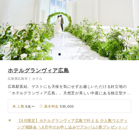
ホテルグランヴィア広島
広島県広島市 │ ホテル
広島駅直結、ゲストにも天候を気にせずお越しいただける好立地の
「ホテルグランヴィア広島」。天然芝が美しい中庭にある独立型チャ
ペル「ルナ ルシア」は、ずっと輝きつづける月をモチーフに“永遠の
愛”への願いが託されており、高い天井から自然光がやわらかく降り
人数
6名〜
基本料金
535,000
そそぐ純白の舞台です。光に祝福されているような新婦さまの入場シ
ーンは、チャペル全体を感動の渦へと包み込みます。挙式の後は、広
【8月限定】ホテルグランヴィア広島で叶える 少人数ウエディ
島の街を一望できる人気のスカイバンケット「曙光」へ。ホテル最上
ング相談会 ＼8月中のお申し込みでアルバム1冊プレゼント♪／
階からの眺望は、夜景へと刻々と移りゆくマジックアワーも演出のひ
とつに。広島で迎えるハレの日にふさわしい眺めを楽しみながら、ゲ