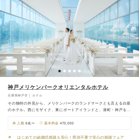
神戸メリケンパークオリエンタルホテル
兵庫県神戸市 │ ホテル
その独特の外見から、メリケンパークのランドマークとも言える白亜
のホテル。西にモザイク、東にポートアイランドと、港町・神戸を象
徴する風景の中で、憧れの少人数ウェディングが叶います。JR・阪
急各線「三ノ宮駅」から専用のシャトルバスでアクセスも至便。
人数
6名〜
基本料金
470,000
はじめての結婚式相談も安心！即決不要で安心の相談フェア