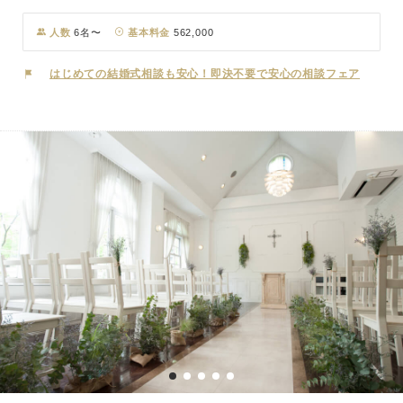
いるように見えるチャペルは2006年度「グッドデザイン賞」をはじ
め、国内外で数多くの賞を受賞した、自然と一体になったチャペルで
人数
6名〜
基本料金
562,000
す。おふたりの純粋な想いを映し出したような青く澄みきった空と碧
い海がおふたりを祝福します。舞子の海沿いに佇む小さなホテルで過
はじめての結婚式相談も安心！即決不要で安心の相談フェア
ごすステイウェディング。