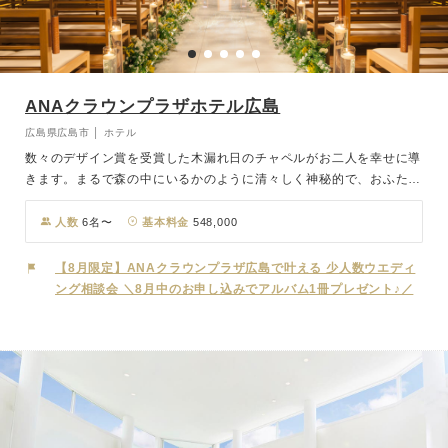
ANAクラウンプラザホテル広島
広島県広島市 │ ホテル
数々のデザイン賞を受賞した木漏れ日のチャペルがお二人を幸せに導
きます。まるで森の中にいるかのように清々しく神秘的で、おふたり
の明るい未来や大切な方々との絆を感じる温もりある空間。そして、
かけがえのないゲストへ贈る心づくしの料理。おもてなしの心と技を
人数
6名〜
基本料金
548,000
極めた現代の名工が、すべてのゲストと”幸せを分かち合いたい”と願
うおふたりに心を寄せゲストを想い生まれた物語を一皿一皿に込めて
【8月限定】ANAクラウンプラザ広島で叶える 少人数ウエディ
提供いたします。
ング相談会 ＼8月中のお申し込みでアルバム1冊プレゼント♪／