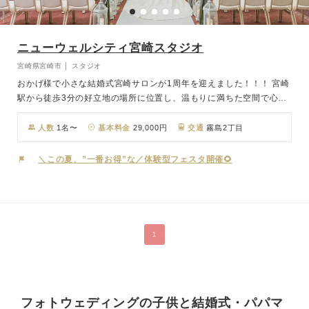
ニューウェルシティ宮崎スタジオ
宮崎県宮崎市 │ スタジオ
おかげ様で小さな結婚式宮崎サロンが1周年を迎えました！！！ 宮崎
駅から徒歩3分の好立地の場所に位置し、温もりに満ちた空間で心あ
たたまるセレモニーが叶います。撮影後には少人数での会食からアッ
トホームなパーティまで対応できる3つのバンケットをご用意。さら
人数
1名〜
基本料金
29,000円
交通
霧島2丁目
に館内には本格的な神殿も備え、洋装・和装両方の撮影に対応可能。
ご希望に合わせた理想のフォトウェディングをお選びいただけます。
＼この夏、”一番お得”な／体験型フェスタ開催🌻
1
フォトウェディングの子供と結婚式・パパマ