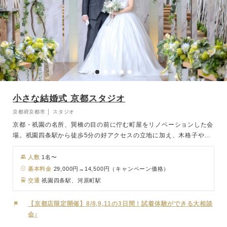
小さな結婚式 京都スタジオ
京都府京都市 │ スタジオ
京都・祇園の名所、巽橋の目の前に佇む町屋をリノベーションした会
場。祇園四条駅から徒歩5分の好アクセスの立地に加え、木格子や石
壁を活かした洗練デザインの空間では、お洒落で特別な撮影が叶いま
す。伝統的建造物群保存地区の景観と調和し、街並みを背景にしたロ
人数
1名〜
ケーション撮影は絵になる瞬間を数多く残せます。
基本料金
29,000円→14,500円（キャンペーン価格）
交通
祇園四条駅、河原町駅
【京都店限定開催】8/8,9,11の3日間！試着体験ができる大相談
会♪