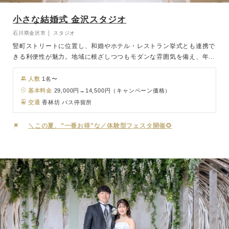
小さな結婚式 金沢スタジオ
石川県金沢市 │ スタジオ
竪町ストリートに位置し、和婚やホテル・レストラン挙式とも連携で
きる利便性が魅力。地域に根ざしつつもモダンな雰囲気を備え、年間
300組以上に選ばれる人気の空間です。北陸エリアからのアクセスも
良好です。
人数
1名〜
基本料金
29,000円→14,500円（キャンペーン価格）
交通
香林坊 バス停留所
＼この夏、”一番お得”な／体験型フェスタ開催🌻