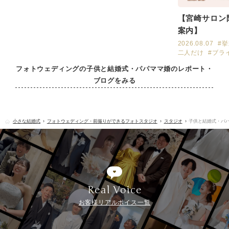
【宮崎サロン
案内】
2026.08.07
#
二人だけ
#ブラ
フォトウェディングの子供と結婚式・パパママ婚のレポート・
ブログをみる
小さな結婚式
フォトウェディング・前撮りができるフォトスタジオ
スタジオ
子供と結婚式・パ
Real Voice
お客様リアルボイス一覧