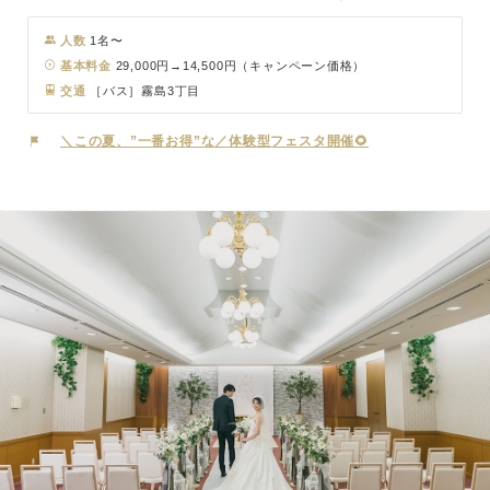
シカルな洋の世界観と、しっとりと品のある和の空気感── おふたり
の“らしさ”に合わせて自由に選べます♪ 上質なインテリアと自然光が
人数
1名〜
織りなす空間は、 どんなシーンでもドラマチックに仕上がるのが魅
基本料金
29,000円→14,500円（キャンペーン価格）
力。 気取らず、でもしっかり特別感のある撮影をしたいカップルに
交通
［バス］霧島3丁目
ぴったりです♡ ご家族とのお写真も、大切なペットとの撮影もOK♪
＼この夏、”一番お得”な／体験型フェスタ開催🌻