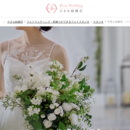
小さな結婚式
フォトウェディング・前撮りができるフォトスタジオ
スタジオ
子供と結婚式・パ