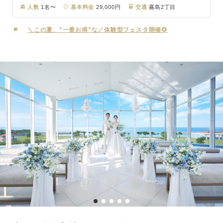
トホームなパーティまで対応できる3つのバンケットをご用意。さら
人数
1名〜
基本料金
29,000円
交通
霧島2丁目
に館内には本格的な神殿も備え、洋装・和装両方の撮影に対応可能。
ご希望に合わせた理想のフォトウェディングをお選びいただけます。
＼この夏、”一番お得”な／体験型フェスタ開催🌻