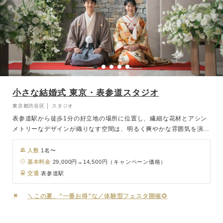
小さな結婚式 東京・表参道スタジオ
東京都渋谷区 │ スタジオ
表参道駅から徒歩1分の好立地の場所に位置し、繊細な花材とアシン
メトリーなデザインが織りなす空間は、明るく爽やかな雰囲気を演出
します。撮影後は、近隣のレストランや料亭からお好みの会場を選
び、大切なゲストと心温まるひとときをお過ごしいただけます。
人数
1名〜
基本料金
29,000円→14,500円（キャンペーン価格）
交通
表参道駅
＼この夏、”一番お得”な／体験型フェスタ開催🌻