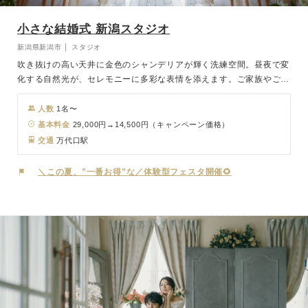
小さな結婚式 新潟スタジオ
新潟県新潟市 │ スタジオ
吹き抜けの高い天井に金色のシャンデリアが輝く洗練空間。昼夜で変
化する自然光が、セレモニーに多彩な表情を添えます。ご家族やご友
人と共に過ごす、アットホームで上質なフォトウェディングに最適で
す。
人数
1名〜
基本料金
29,000円→14,500円（キャンペーン価格）
交通
万代口駅
＼この夏、”一番お得”な／体験型フェスタ開催🌻