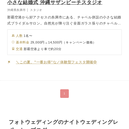
小さな結婚式 沖縄サザンビーチスタジオ
沖縄県糸満市 │ スタジオ
那覇空港から好アクセスの糸満市にある、チャペル併設の小さな結婚
式ブライダルサロン。自然光が降り注ぐ全面ガラス張りのチャペル
「シーシェルブルー」での挙式やフォトウェディングはもちろん、す
ぐ目の前のビーチを利用したロケーション撮影のみのご利用も可能で
人数
1名〜
す。ホテル併設の強みを活かし、衣裳レンタルから撮影後のご会食ま
基本料金
29,000円→14,500円（キャンペーン価格）
でスムーズにご案内。どんなご要望にもお応えいたします。
交通
那覇空港より車で約20分
＼この夏、”一番お得”な／体験型フェスタ開催🌻
1
フォトウェディングのナイトウェディングレ