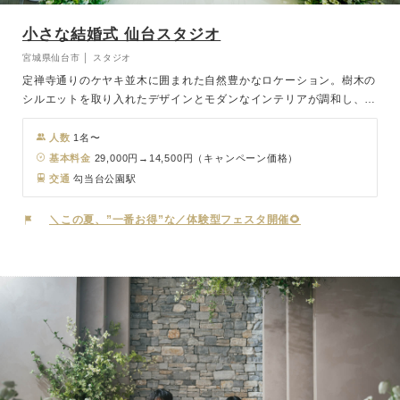
小さな結婚式 仙台スタジオ
宮城県仙台市 │ スタジオ
定禅寺通りのケヤキ並木に囲まれた自然豊かなロケーション。樹木の
シルエットを取り入れたデザインとモダンなインテリアが調和し、温
かみある空間を演出します。自然を感じながら、心温まるフォトウェ
ディングが叶います。
人数
1名〜
基本料金
29,000円→14,500円（キャンペーン価格）
交通
勾当台公園駅
＼この夏、”一番お得”な／体験型フェスタ開催🌻