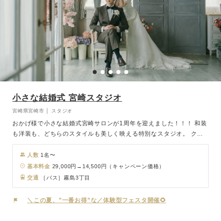
小さな結婚式 宮崎スタジオ
宮崎県宮崎市 │ スタジオ
おかげ様で小さな結婚式宮崎サロンが1周年を迎えました！！！ 和装
も洋装も、どちらのスタイルも美しく映える特別なスタジオ。 クラ
シカルな洋の世界観と、しっとりと品のある和の空気感── おふたり
の“らしさ”に合わせて自由に選べます♪ 上質なインテリアと自然光が
人数
1名〜
織りなす空間は、 どんなシーンでもドラマチックに仕上がるのが魅
基本料金
29,000円→14,500円（キャンペーン価格）
力。 気取らず、でもしっかり特別感のある撮影をしたいカップルに
交通
［バス］霧島3丁目
ぴったりです♡ ご家族とのお写真も、大切なペットとの撮影もOK♪
＼この夏、”一番お得”な／体験型フェスタ開催🌻