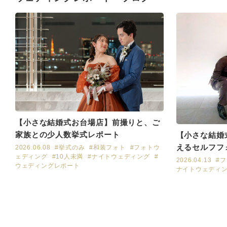
【小さな結婚式お台場店】前撮りと、ご
家族との少人数挙式レポート
【小さな結婚
えるセルフフォ
2026.06.08
#挙式のみ
#和装フォト
#フォトウ
ェディング
#10人未満
#ナイトウェディング
#
2026.04.13
#
ウェディングレポート
ナイトウェディ