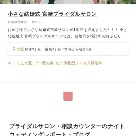
小さな結婚式 宮崎ブライダルサロン
宮崎県宮崎市 │ サロン
おかげ様で小さな結婚式宮崎サロンが1周年を迎えました！！！ 小さ
な結婚式 宮崎ブライダルサロンでは、結婚式を検討中のおふたりに
向けて、さまざまなスタイルをご提案しています。 ホテルやレスト
ランウェディング、神社式などの結婚式からフォトウェディングも相
交通
船塚3丁目、霧島3丁目バス停から徒歩5分
談可能。 中でも、少人数結婚式や家族婚、アットホームな結婚式を
ご希望の方にはぴったりのプランをご用意。 「結婚式はしたいけ
＼この夏、”一番お得”な／体験型フェスタ開催🌻
ど、派手にはしたくない」「写真だけでもきちんと残したい」 そん
なおふたりにも寄り添えるよう、経験豊富なウェディングコーディネ
ーターが丁寧にサポートいたします。
1
ブライダルサロン・相談カウンターのナイト
ウェディングレポート・ブログ