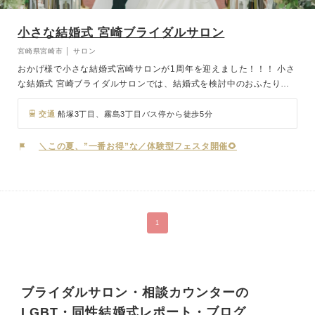
小さな結婚式 宮崎ブライダルサロン
宮崎県宮崎市 │ サロン
おかげ様で小さな結婚式宮崎サロンが1周年を迎えました！！！ 小さ
な結婚式 宮崎ブライダルサロンでは、結婚式を検討中のおふたりに
向けて、さまざまなスタイルをご提案しています。 ホテルやレスト
ランウェディング、神社式などの結婚式からフォトウェディングも相
交通
船塚3丁目、霧島3丁目バス停から徒歩5分
談可能。 中でも、少人数結婚式や家族婚、アットホームな結婚式を
ご希望の方にはぴったりのプランをご用意。 「結婚式はしたいけ
＼この夏、”一番お得”な／体験型フェスタ開催🌻
ど、派手にはしたくない」「写真だけでもきちんと残したい」 そん
なおふたりにも寄り添えるよう、経験豊富なウェディングコーディネ
ーターが丁寧にサポートいたします。
1
ブライダルサロン・相談カウンターの
LGBT・同性結婚式レポート・ブログ