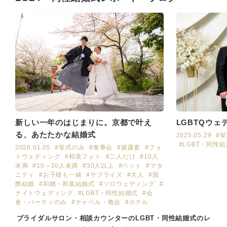
LGBTQウェ
新しい一年のはじまりに。京都で叶え
る、あたたかな結婚式
2025.05.29
#
#LGBT・同性
2026.01.05
#挙式のみ
#食事会
#披露宴
#フォ
トウェディング
#和装フォト
#二人だけ
#10人
未満
#10～30人未満
#30人以上
#ペット
#マタ
ニティ
#お子様も一緒
#サプライズ
#大人
#国
際結婚
#和婚・和装結婚式
#ソロウェディング
#
ナイトウェディング
#LGBT・同性結婚式
#会
食・パーティのみ
#チャペル・教会
#ホテル
ブライダルサロン・相談カウンターのLGBT・同性結婚式のレ