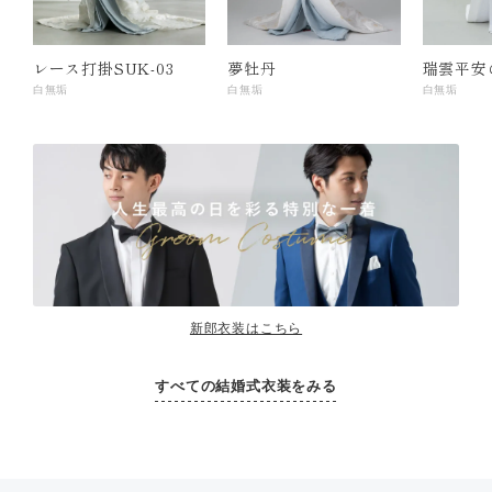
レース打掛SUK-03
夢牡丹
瑞雲平安
白無垢
白無垢
白無垢
新郎衣装はこちら
すべての結婚式衣装をみる