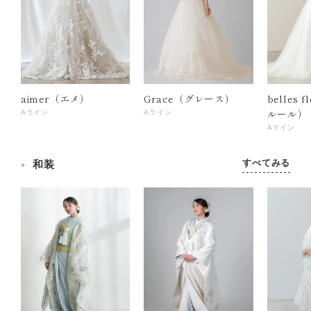
aimer（エメ）
Grace（グレース）
belles 
ルール）
Aライン
Aライン
Aライン
すべてみる
和装