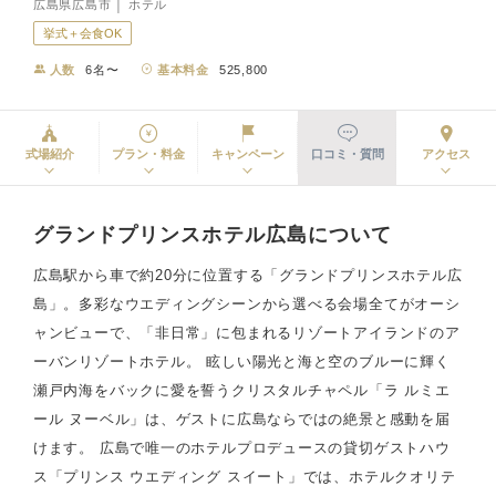
広島県広島市 │ ホテル
挙式＋会食OK
人数
6名〜
基本料金
525,800
式場紹介
プラン・料金
キャンペーン
口コミ・質問
アクセス
グランドプリンスホテル広島について
広島駅から車で約20分に位置する「グランドプリンスホテル広
島」。多彩なウエディングシーンから選べる会場全てがオーシ
ャンビューで、「非日常」に包まれるリゾートアイランドのア
ーバンリゾートホテル。 眩しい陽光と海と空のブルーに輝く
瀬戸内海をバックに愛を誓うクリスタルチャペル「ラ ルミエ
ール ヌーベル」は、ゲストに広島ならではの絶景と感動を届
けます。 広島で唯一のホテルプロデュースの貸切ゲストハウ
ス「プリンス ウエディング スイート」では、ホテルクオリテ