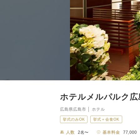
ホテルメルパルク広
広島県広島市 │ ホテル
挙式のみOK
挙式＋会食OK
人数
2名〜
基本料金
77,000