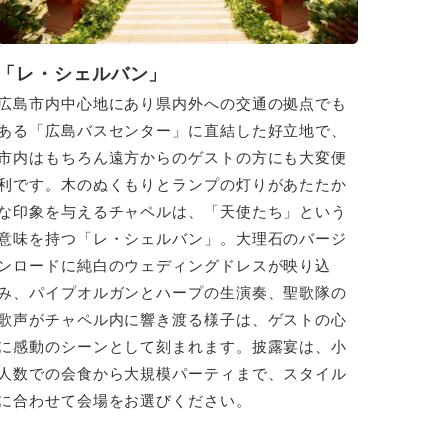
「レ・シェルバン」
広島市内中心地にあり県内外への交通の拠点でも
ある「広島バスセンター」に直結した好立地で、
市内はもちろん遠方からのゲストの方にも大変便
利です。木のぬくもりとランプの灯りがあたたか
な印象を与えるチャペルは、「天使たち」という
意味を持つ「レ・シェルバン」。大理石のバージ
ンロードに純白のウェディングドレスが映り込
み、パイプオルガンとハープの生演奏、聖歌隊の
歌声がチャペル内に響き渡る様子は、ゲストの心
に感動のシーンとして刻まれます。披露宴は、小
人数での会食から大規模パーティまで、スタイル
に合わせて会場をお選びください。