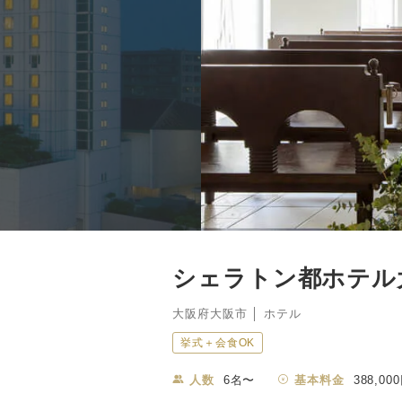
シェラトン都ホテル
大阪府大阪市 │ ホテル
挙式＋会食OK
人数
6名〜
基本料金
388,00