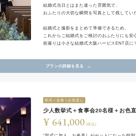
結婚式当日とはまた違った雰囲気で、
おふたりの大切な瞬間を写真として残してい
結婚式と撮影をまとめて準備できるため、
これからご結婚式をご検討のおふたりにも安
前撮りは小さな結婚式大阪ハービスENT店に
プランの詳細を見る
挙式＋会食＋お色直し
少人数挙式＋食事会20名様＋お色
¥ 641,000
(税込)
"挙式に加え、お色直しがセットになった特別