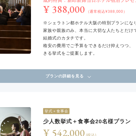
成約特典：新郎新婦当日ホテル宿泊プレゼ
¥ 388,000
（通常税込¥388,000）
※シェラトン都ホテル大阪の特別プランにな
家族や親族のみ、本当に大切な人たちとだけ
結婚式のカタチです。
格安の費用でご予算をできるだけ抑えつつ、
きる挙式をご提案します。
プランの詳細を見る
挙式＋食事会
少人数挙式＋食事会20名様プラン
¥ 542,000
(税込)