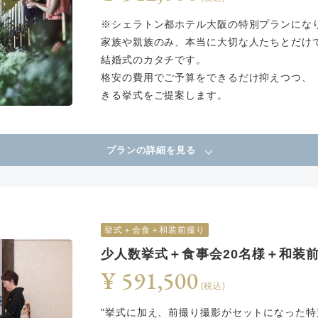
※シェラトン都ホテル大阪の特別プランにな
家族や親族のみ、本当に大切な人たちとだけ
結婚式のカタチです。
格安の費用でご予算をできるだけ抑えつつ、
きる挙式をご提案します。
プランの詳細を見る
挙式＋会食＋和装前撮り
少人数挙式＋食事会20名様＋和装
¥ 591,500
(税込)
"挙式に加え、前撮り撮影がセットになった特