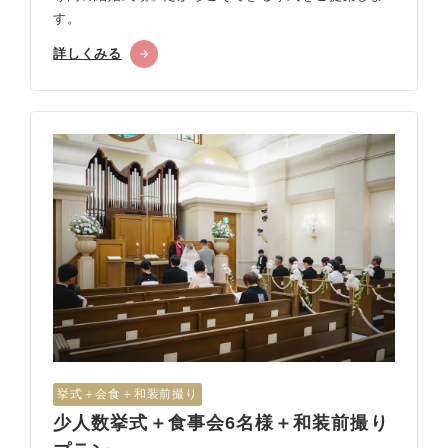
す。
詳しくみる
挙式＋会食＋和装前撮り
少人数挙式＋食事会6名様＋和装前撮り