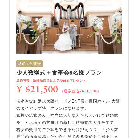
挙式＋食事会
少人数挙式＋食事会6名様プラン
成約特典：新郎新婦当日ホテル宿泊プレゼント
¥ 621,500
（通常税込¥621,500）
※小さな結婚式大阪ハービスENT店と帝国ホテル 大阪
のタイアップ特別プランになります。
家族や親族のみ、本当に大切な人たちとだけで結婚式
を、とお考えの方向けの新しい結婚式のカタチです。
格安の費用でご予算をできるだけ抑えつつ、「少人数
専門の結婚式場」だからこそできる挙式をご提案しま