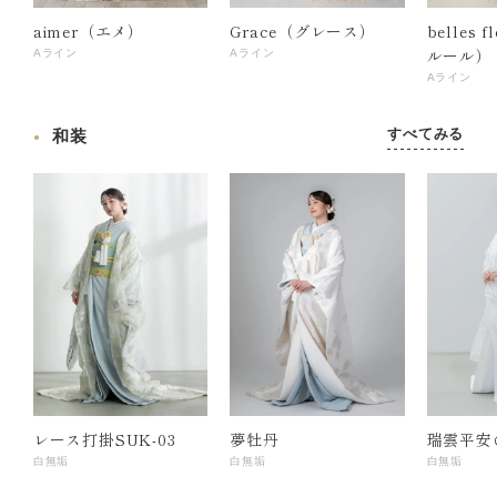
aimer（エメ）
Grace（グレース）
belles 
ルール）
Aライン
Aライン
Aライン
すべてみる
和装
レース打掛SUK-03
夢牡丹
瑞雲平安
白無垢
白無垢
白無垢