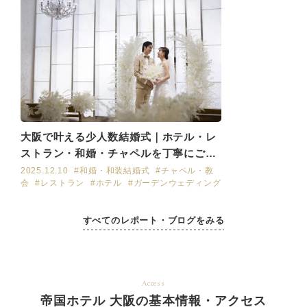
大阪で叶える少人数結婚式｜ホテル・レ
ストラン・和婚・チャペルを丁寧にご紹
介
2025.12.10
#和婚・和装結婚式
#チャペル・教
会
#レストラン
#ホテル
#ガーデンウェディング
すべてのレポート・ブログをみる
Access
帝国ホテル 大阪の基本情報・アクセス