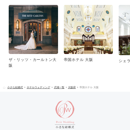
ザ・リッツ・カールトン大
帝国ホテル 大阪
シェ
阪
小さな結婚式
ホテルウェディング
式場一覧
大阪府
帝国ホテル 大阪