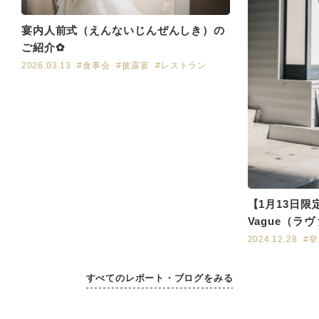
宴内人前式（えんないじんぜんしき）の
ご紹介✿
2026.03.13
#食事会
#披露宴
#レストラン
【1月13日限
Vague（ラ
ェア開催！！
2024.12.28
#
すべてのレポート・ブログをみる