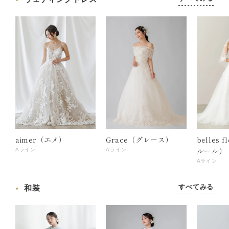
aimer（エメ）
Grace（グレース）
belles 
ルール）
Aライン
Aライン
Aライン
すべてみる
和装