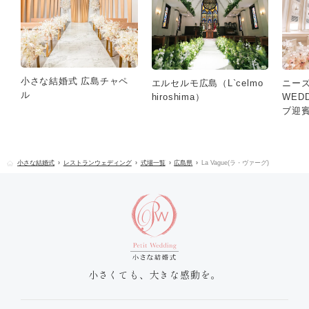
小さな結婚式 広島チャペ
ニーズ
エルセルモ広島（L`celmo
ル
WED
hiroshima）
ブ迎賓
小さな結婚式
レストランウェディング
式場一覧
広島県
La Vague(ラ・ヴァーグ)
小さくても、大きな感動を。