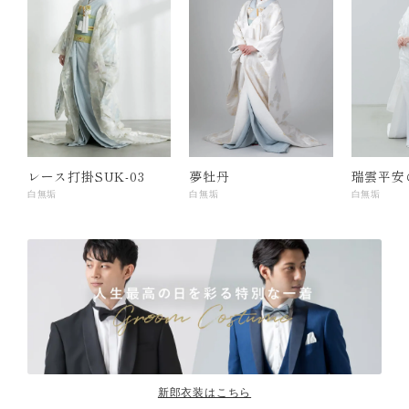
レース打掛SUK-03
夢牡丹
瑞雲平安
白無垢
白無垢
白無垢
新郎衣装はこちら