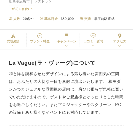
広島県広島市 │ レストラン
挙式＋会食OK
人数
20名〜
基本料金
380,000
交通
県庁前駅直結
式場紹介
プラン・料金
キャンペーン
口コミ・質問
アクセス
La Vague(ラ・ヴァーグ)について
和と洋を調和させたデザインによる落ち着いた雰囲気の空間
は、おふたりの大切な一日を素敵に演出いたします。 和モダ
ンかつカジュアルな雰囲気の店内は、肩ひじ張らず気軽に寛い
でいただけますので、ゲストやご親族様とゆったりとした時間
をお過ごしください。またプロジェクターやスクリーン、PC
の設備もあり様々なイベントにも対応しています。