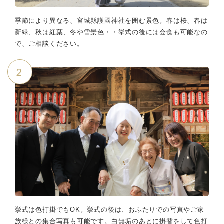
季節により異なる、宮城縣護國神社を囲む景色。春は桜、春は
新緑、秋は紅葉、冬や雪景色・・挙式の後には会食も可能なの
で、ご相談ください。
2
挙式は色打掛でもOK。挙式の後は、おふたりでの写真やご家
族様との集合写真も可能です。白無垢のあとに掛替をして色打