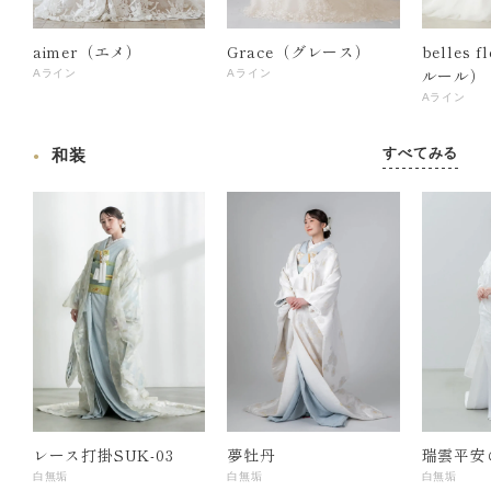
aimer（エメ）
Grace（グレース）
belles 
ルール）
Aライン
Aライン
Aライン
すべてみる
和装
レース打掛SUK-03
夢牡丹
瑞雲平安
白無垢
白無垢
白無垢