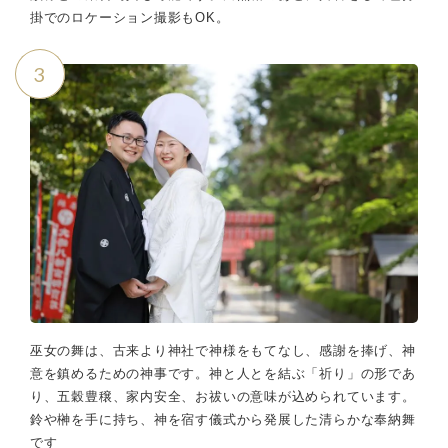
掛でのロケーション撮影もOK。
3
巫女の舞は、古来より神社で神様をもてなし、感謝を捧げ、神
意を鎮めるための神事です。神と人とを結ぶ「祈り」の形であ
り、五穀豊穣、家内安全、お祓いの意味が込められています。
鈴や榊を手に持ち、神を宿す儀式から発展した清らかな奉納舞
です