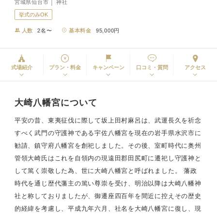
宮城県仙台市 │ 神社
挙式のみOK
人数
2名〜
基本料金
95,000円
式場紹介
プラン・料金
キャンペーン
口コミ・質問
アクセス
大崎八幡宮について
平安の昔、東夷征伐に際して坂上田村麻呂は、武運長久を祈念
すべく武門の守護神である宇佐八幡宮を現在の岩手県水沢市に
勧請、鎮守府八幡宮を創祀しました。その後、室町時代に奥州
管領大崎氏はこれを自領内の現遠田郡田尻町に遷祀し守護神と
して篤く崇敬した為、世に大崎八幡宮と呼ばれました。 藩政
時代を通じ歴代藩主の篤い尊崇を受け、明治以降は大崎八幡神
社と称しておりましたが、御遷座四百年を間近に控えその歴史
的経緯を考慮し、平成九年六月、社名を大崎八幡宮に復し、現