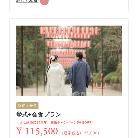
詳しくみる
挙式＋会食
挙式+会食プラン
小さな結婚式25周年 和婚キャンペーン50％OFF‼
¥ 115,500
（通常税込¥165,000）