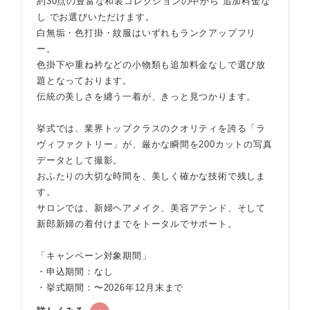
約30点の豊富な和装コレクションの中から 追加料金な
し でお選びいただけます。
白無垢・色打掛・紋服はいずれもランクアップフリ
ー。
色掛下や重ね衿などの小物類も追加料金なしで選び放
題となっております。
伝統の美しさを纏う一着が、きっと見つかります。
挙式では、業界トップクラスのクオリティを誇る「ラ
ヴィファクトリー」が、厳かな瞬間を200カットの写真
データとして撮影。
おふたりの大切な時間を、美しく確かな技術で残しま
す。
サロンでは、新婦ヘアメイク、美容アテンド、そして
新郎新婦の着付けまでをトータルでサポート。
「キャンペーン対象期間」
・申込期間：なし
・挙式期間：〜2026年12月末まで