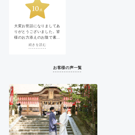
大変お世話になりましてあ
りがとうございました。皆
様のお力添えのお陰で素敵
なお式をあげることができ
続きを読む
ました。細やかで心温まる
ご配慮に心より感謝申し上
げます。
お客様の声一覧