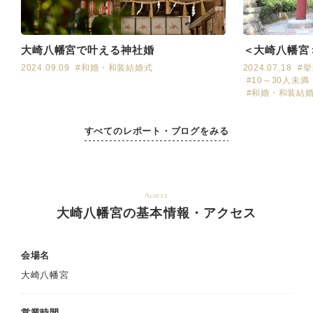
＜大崎八幡宮
大崎八幡宮で叶える神社婚
2024.07.18
#
2024.09.09
#和婚・和装結婚式
#10～30人未満
#和婚・和装結
すべてのレポート・ブログをみる
Access
大崎八幡宮の基本情報・アクセス
会場名
大崎八幡宮
営業時間