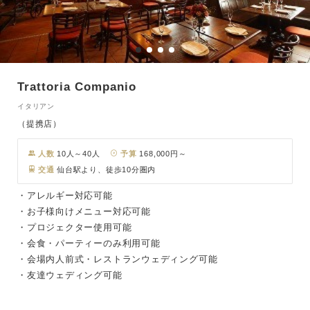
Trattoria Companio
イタリアン
（提携店）
人数
10人～40人
予算
168,000円～
交通
仙台駅より、徒歩10分圏内
・アレルギー対応可能
・お子様向けメニュー対応可能
・プロジェクター使用可能
・会食・パーティーのみ利用可能
・会場内人前式・レストランウェディング可能
・友達ウェディング可能