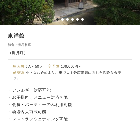
東洋館
和食・懐石料理
（提携店）
人数
6人～50人
予算
189,000円～
交通
小さな結婚式より、車で１５分広瀬川に面した閑静な会場
です
・アレルギー対応可能
・お子様向けメニュー対応可能
・会食・パーティーのみ利用可能
・会場内人前式可能
・レストランウェディング可能