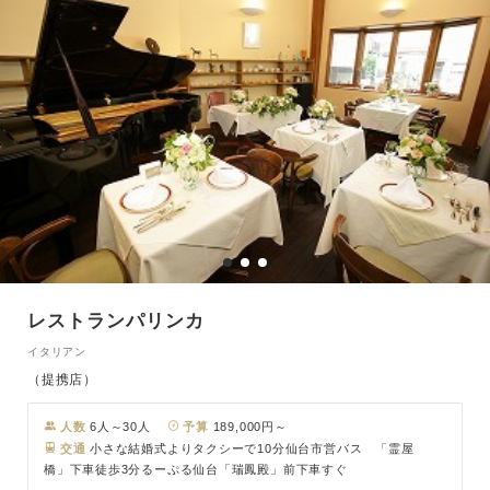
レストランパリンカ
イタリアン
（提携店）
人数
6人～30人
予算
189,000円～
交通
小さな結婚式よりタクシーで10分仙台市営バス 「霊屋
橋」下車徒歩3分るーぷる仙台「瑞鳳殿」前下車すぐ