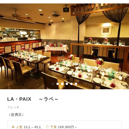
LA・PAIX ～ラペ～
フレンチ
（提携店）
人数
10人～40人
予算
168,000円～