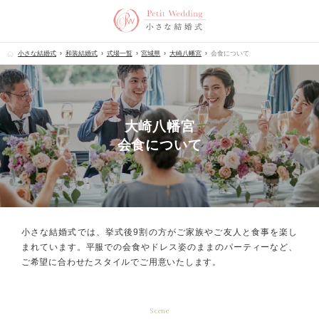
小さな結婚式
和装結婚式
式場一覧
宮城県
大崎八幡宮
会食について
大崎八幡宮
会食について
小さな結婚式では、挙式後9割の方が
ご家族やご友人と食事を楽し
まれています。
平服での会食やドレス姿のままのパーティーなど、
ご希望に合わせたスタイルでご用意いたします。
Scene