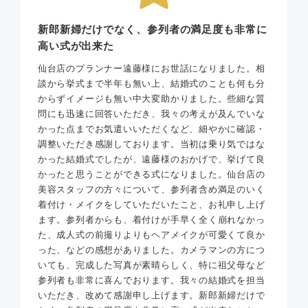
新郎新婦だけでなく、参列者の満足度も非常に
高い式が出来た
仙台店のプランナー遠藤様にお世話になりました。相
談から挙式まで半年も無い上、結婚式のことも何も分
からずイメージも無い中大変助かりました。些細な質
問にも迅速に回答いただき、我々の考えが及んでいな
かった点までお気遣いいただくなど、細やかに確認・
調整いただき感謝しております。当初は乗り気ではな
かった結婚式でしたが、遠藤様のおかげで、挙げて良
かったと思うことができる式になりました。仙台店の
美容スタッフの方々について、参列者含め満足のいく
着付け・メイクをしていただいたこと、お礼申し上げ
ます。参列者からも、着付けが手早く全く崩れなかっ
た、成人式の前撮りよりもヘアメイクが可愛くて良か
った、などの感想がありました。カメラマンの方につ
いても、完成した写真が素晴らしく、特に祖父母など
参列者も非常に喜んでおります。我々の結婚式を担当
いただき、改めて感謝申し上げます。新郎新婦だけで