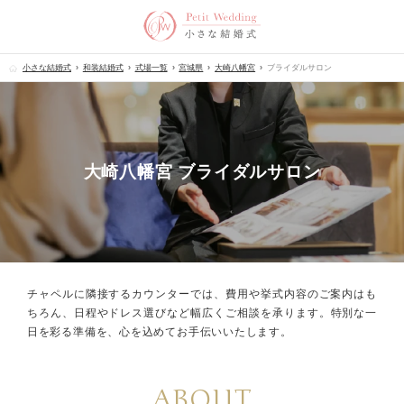
小さな結婚式
和装結婚式
式場一覧
宮城県
大崎八幡宮
ブライダルサロン
大崎八幡宮 ブライダルサロン
チャペルに隣接するカウンターでは、
費用や挙式内容のご案内はも
ちろん、
日程やドレス選びなど幅広くご相談を承ります。
特別な一
日を彩る準備を、心を込めてお手伝いいたします。
ABOUT