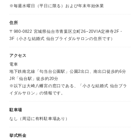
※毎週水曜日（平日に限る）および年末年始休業
住所
〒980-0822 宮城県仙台市青葉区立町26−20VIA定禅寺2F・
3F（小さな結婚式 仙台ブライダルサロンの住所です）
アクセス
電車
地下鉄南北線「勾当台公園駅」公園2出口、南出口徒歩約6分
JR「仙台駅」徒歩約20分
※以下は大崎八幡宮の窓口である、「小さな結婚式 仙台ブラ
イダルサロン」の情報です。
駐車場
なし（周辺に有料駐車場あり）
挙式料金