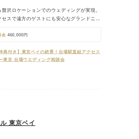
る贅沢ロケーションでのウェディングが実現。
クセスで遠方のゲストにも安心なグランドニッ
ベイエリアでは唯一無二のヨーロピアンテイス
叶う会場です。永遠を表すリングを形どった天
料金
460,000円
りの独立型チャペル「ルミエール」では、まる
のように聞こえる聖歌隊の歌声や拍手、そして
特典付き】東京ベイの絶景！台場駅直結アクセス
ー東京 台場ウエディング相談会
誓いの瞬間をより印象的なものにしてくれま
ル 東京ベイ