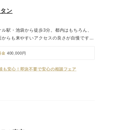
リタン
ナル駅・池袋から徒歩3分。都内はもちろん、
面からも来やすいアクセスの良さが自慢です。
、ステンドグラスのあるモダンなチャペル、眺
どホテルウェディングならではの設備を、おふ
料金
400,000円
数婚・家族婚までご利用いただけます。
談も安心！即決不要で安心の相談フェア