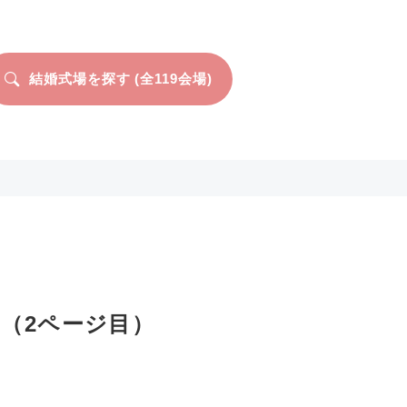
結婚式場を探す (全
119
会場)
（2ページ目）