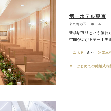
第一ホテル東京
東京都港区 │ ホテル
新橋駅直結という優れ
空間が広がる第一ホテ
サービスと美食で、大
りに包まれたチャペル
人数
1名〜
基本
木デザインのバージン
れる暖かみのある落ち
はじめての結婚式相
調度品や著名な絵画が飾
余年の歴史の中で、歴
理と、その高いホスピ
す。 世代を問わず愛
特別なひとときをお過