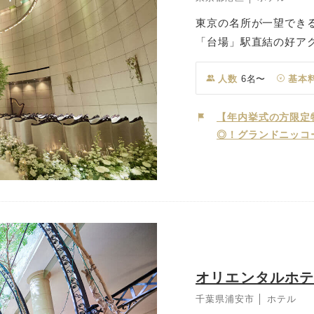
東京の名所が一望でき
「台場」駅直結の好ア
コー東京台場は、東京
トホテルでの結婚式が
人数
6名〜
基本
井装飾が目を引く石造
で天から降ってくるか
【年内挙式の方限定
◎！グランドニッコ
天井からの七色の光が
す。
オリエンタルホテ
千葉県浦安市 │ ホテル