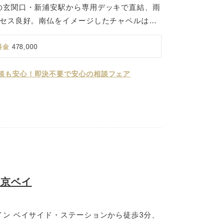
の玄関口・新浦安駅から専用デッキで直結、雨
クセス良好。南仏をイメージしたチャペルは自
い開放感です。東京ディズニーリゾート®・パ
、パークへはシャトルバスが運行しており、ゲ
料金
478,000
談も安心！即決不要で安心の相談フェア
東京ベイ
ン ベイサイド・ステーションから徒歩3分、