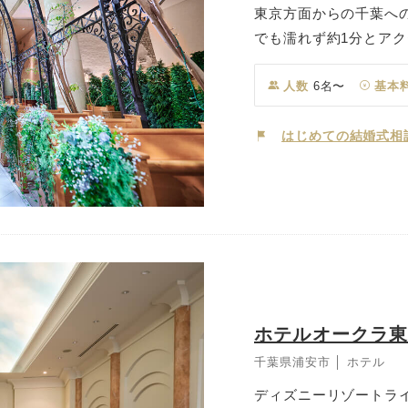
東京方面からの千葉へ
でも濡れず約1分とア
然光に包まれ、心地よ
ートナーホテルなので
人数
6名〜
基本
ストの思い出も2倍に。
はじめての結婚式相
ホテルオークラ
千葉県浦安市 │ ホテル
ディズニーリゾートライ