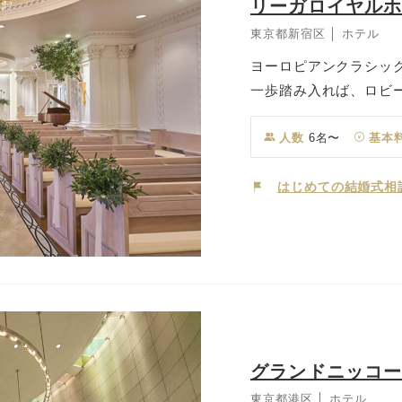
リーガロイヤル
東京都新宿区 │ ホテル
ヨーロピアンクラシッ
一歩踏み入れば、ロビ
心に残る一日の幕開け
たりはもちろん、ご招
人数
6名〜
基本
ごしいただけるよう、
舞台に、おふたりのテ
はじめての結婚式相
す。
グランドニッコー
東京都港区 │ ホテル