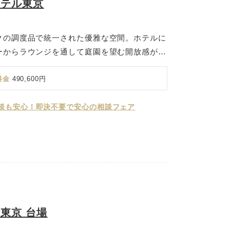
ホテル東京
クの調度品で統一された優雅な空間。ホテルに
ーからラウンジを通して庭園を望む開放感が、
を印象づけます。 挙式後のパーティは、おふ
待するゲストにも心から満ち足りた時間をお過
料金
490,600円
ヨーロピアンクラシックの洗練を湛えた空間を
ーマに合わせた最高のパーティをご提案しま
談も安心！即決不要で安心の相談フェア
東京 台場