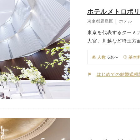
ホテルメトロポ
東京都豊島区 │ ホテル
東京を代表するターミ
大宮、川越など埼玉方
緑溢れる屋上ガーデン
望抜群のバンケットな
人数
6名〜
基本
たりでの挙式から少人
はじめての結婚式相