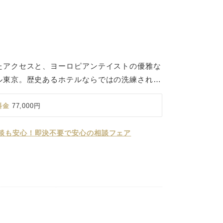
たアクセスと、ヨーロピアンテイストの優雅な
ル東京。歴史あるホテルならではの洗練された
切なゲストを心からお迎えします。 木の温も
は、幸せへの願いを叶える星をイメージした組
料金
77,000円
ロードが特徴。 大切なゲストを近くに感じら
着いた空間です。 ホテル館内は贅を尽くした
談も安心！即決不要で安心の相談フェア
られたヨーロピアンエレガンスの世界。 80
代シェフが大切に受け継ぎ磨き上げてきたお料
タリティで、おふたりの特別な一日を叶えま
される上質なホテルウェディングで、心に残る
ごしください。