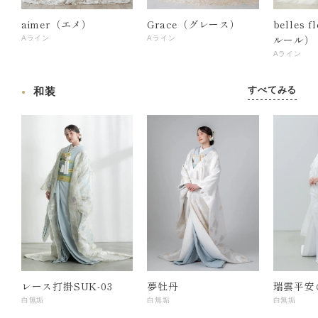
aimer（エメ）
Grace（グレース）
belles 
ルール）
Aライン
Aライン
Aライン
すべてみる
和装
レース打掛SUK-03
夢牡丹
瑞雲平安
白無垢
白無垢
白無垢