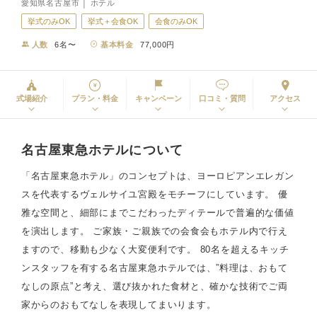
愛知県名古屋市 │ ホテル
挙式のみOK
挙式＋会食OK
会食のみOK
人数
6名〜
基本料金
77,000円
式場紹介
プラン・料金
キャンペーン
口コミ・質問
アクセス
名古屋東急ホテルについて
「名古屋東急ホテル」のコンセプトは、ヨーロピアンエレガン
スを代表するヴェルサイユ宮殿をモチーフにしています。 優
雅な空間と、細部にまでこだわったディテールで普遍的な価値
を演出します。 ご家族・ご親族での会食会もホテル内で行え
ますので、移動も少なく大変便利です。 80名を超えるキッチ
ンスタッフを有する名古屋東急ホテルでは、”料理は、おもて
なしの原点”と考え、選び抜かれた食材と、確かな技術でご両
家からのおもてなしを表現してまいります。