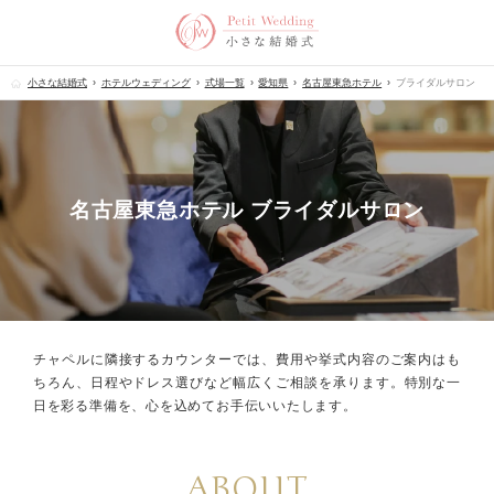
小さな結婚式
ホテルウェディング
式場一覧
愛知県
名古屋東急ホテル
ブライダルサロン
名古屋東急ホテル ブライダルサロン
チャペルに隣接するカウンターでは、
費用や挙式内容のご案内はも
ちろん、
日程やドレス選びなど幅広くご相談を承ります。
特別な一
日を彩る準備を、心を込めてお手伝いいたします。
ABOUT