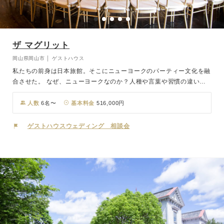
ザ マグリット
岡山県岡山市 │ ゲストハウス
私たちの前身は日本旅館。そこにニューヨークのパーティー文化を融
合させた。 なぜ、ニューヨークなのか？人種や言葉や習慣の違いを
超えて、様々な国々の人たちが住んでいるニューヨーク。そこはアメ
リカというより、世界を凝縮したような街と言った方が正しいかも知
人数
6名〜
基本料金
516,000円
れない。そこで育ったパーティー文化は、国境を越え、人種を超え、
年齢を超えて、すべての人たちに受け入れられる楽しいものになって
ゲストハウスウェディング 相談会
いる。私たちは、その文化にさらに日本のおもてなし文化を融合させ
ることでどこにもない唯一のウェディング パーティーを誕生させ
た。それこそがマグリット ウェディング。