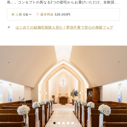
島」。コンセプトの異なる2つの邸宅からお選びいただけ、全館貸切
でお過ごしいただけます。「ヴィクトリアハウス」には、季節によっ
て趣を変える木々と、祭壇の先の水鏡がおふたりを祝福する“木と水
人数
6名〜
基本料金
529,000円
のチャペル”。「ホワイトハウス」には、白を基調とし、祭壇の奥の
100万粒のクリスタルが誓いのシーンを明るく照らす“クリスタルチ
はじめての結婚式相談も安心！即決不要で安心の相談フェア
ャペル”があります。 挙式後のパーティも、自由なタイムテーブルで
おふたりらしく。ガーデン付の邸宅全体をコーディネートしたプライ
ベートな空間で、おふたりもゲストもリラックスしてお楽しみいただ
けます。当日は、スタッフ全員がおふたりの式専任。大切な一日をプ
ロデュースします。