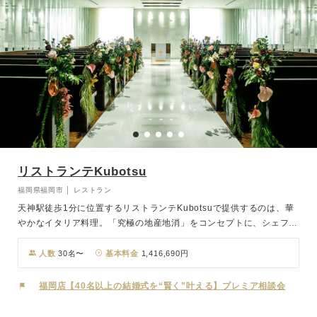
リストランテKubotsu
福岡県福岡市 │ レストラン
天神駅徒歩1分に位置するリストランテKubotsuで提供するのは、華
やかなイタリア料理。「究極の地産地消」をコンセプトに、シェフが
厳選した九州の旬食材を、味わいはもちろん、音や香り、五感全てで
楽しむことができます。壁面に埋め込まれたクリスタルのオブジェが
人数
30名〜
基本料金
1,416,690円
眩い輝きを放つチャペルでは、キリスト教式や人前式など、さまざま
なスタイルの挙式が可能。窓から降り注ぐ陽光が明るく開放感のある
福岡店【40名以上の結婚式を“賢く”叶える】プレミア相談会
パーティサロンでは、唐津焼のショープレ―トが上質な空間のアクセ
ントとなります。ご家族やご親族中心のアットホームなウエディング