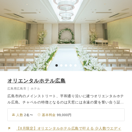
オリエンタルホテル広島
広島県広島市 │ ホテル
広島市内のメインストリート、平和通り沿いに建つオリエンタルホテ
ル広島。チャペルの特徴となるのは天窓には永遠の愛を誓い合う証、
エンゲージリングをモチーフにしたデザイン。斬新かつ独創性のある
空間に、降り注ぐ自然光がバージンロードに映り込み永遠の愛を誓い
人数
2名〜
基本料金
99,000円
ます。お料理は、出来立てのおいしさを提供する為に、併設されたプ
ライベートキッチンから料理を提供いたします。全てがワンフロア・
【8月限定】オリエンタルホテル広島で叶える 少人数ウエディ