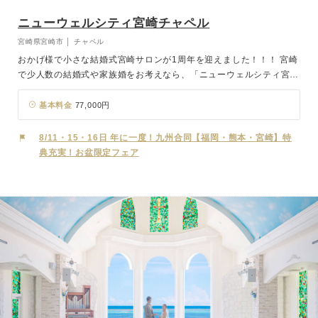
ニューウェルシティ宮崎チャペル
宮崎県宮崎市 │ チャペル
おかげ様で小さな結婚式宮崎サロンが1周年を迎えました！！！ 宮崎
で少人数の結婚式や家族婚をお考えなら、「ニューウェルシティ宮崎
チャペル」へ。 宮崎駅から徒歩3分の好立地にある当会場は、アクセ
スも良く、親御様やゲストにも安心してお越しいただけます。 チャ
基本料金
77,000円
ペル「アンジェラス」では、温もりに満ちた空間で、ゲストとの距離
が近く、家族のまなざしに包まれるアットホームなチャペルウェディ
8/11・15・16日 年に一度！九州合同【福岡・熊本・宮崎】特
ングが実現します。披露宴には、テイストの異なる3つのバンケット
典充実！お盆限定フェア
をご用意。少人数での会食やアットホームな披露宴にぴったりです。
さらに、館内には本格的な神前式が挙げられる神殿も完備しており、
和のスタイルをご希望の方にもおすすめです。チャペル式・神前式と
もに、おふたりの理想の結婚式スタイルに合わせてご提案いたしま
す。 「派手な演出より、心から伝えたい想いを大切にしたい」 そん
なおふたりの理想の結婚式を、私たちが一緒にカタチにいたします。