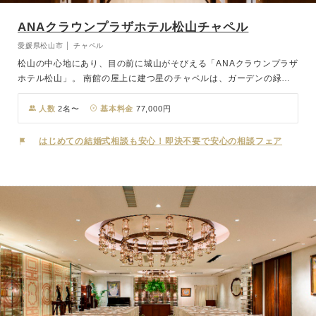
ANAクラウンプラザホテル松山チャペル
愛媛県松山市 │ チャペル
松山の中心地にあり、目の前に城山がそびえる「ANAクラウンプラザ
ホテル松山」。 南館の屋上に建つ星のチャペルは、ガーデンの緑に
包まれ、真っ白な大理石のバージンロード、ステンドグラスから優し
い光が差し込みます。開放感いっぱいの屋上のチャペルガーデンで
人数
2名〜
基本料金
77,000円
は、季節の花々がお二人とゲストを見守ります。 またバンケットル
ームは、ゲストの人数に合わせて選べる個性豊かな6タイプが揃いま
はじめての結婚式相談も安心！即決不要で安心の相談フェア
す。