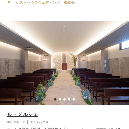
っすぐに示してくれます。会食は自然光が差し込む明るいメインホー
ゲストハウスウェディング 相談会
ルで。華やかでフォーマルな中でもゆったり過ごす空間は、お食事や
会話が弾みます。パーティ後半は雰囲気を変えてガーデンパーティ。
開放的な空間で過ごす時間は、ゲストとの距離も自然と近づきます。
緑あふれるガーデンでスナップタイムやおしゃべりを楽しんだり、デ
ザートタイムはガーデンでリラックスという演出も素敵です。
ル・メルシェ
岡山県岡山市 │ ゲストハウス