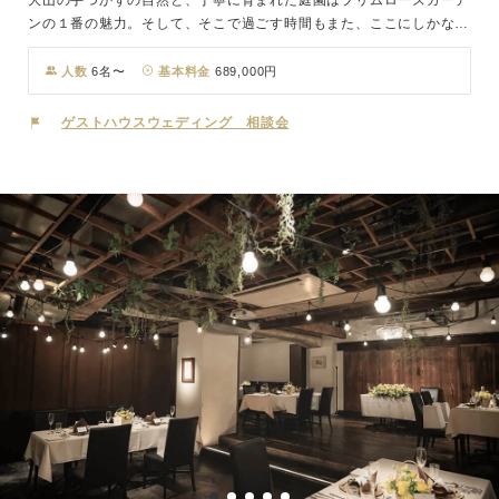
ンの１番の魅力。そして、そこで過ごす時間もまた、ここにしかない
ものです。365日移り行く本物の自然の中で、世界に１つの思い出
を。
人数
6名〜
基本料金
689,000円
ゲストハウスウェディング 相談会