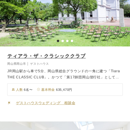
ティアラ・ザ・クラシッククラブ
岡山県岡山市 │ ゲストハウス
JR岡山駅から車で5分、岡山県総合グラウンドの一角に建つ「Tiara
THE CLASSIC CLUB」。かつて「第17師団岡山偕行社」として旧
陸軍の将校集会所だった洋館は、100余年を経た現在では結婚式場と
してはもちろん、市民の憩いの場として活躍し続けています。風と光
人数
6名〜
基本料金
635,470円
を感じながらのガーデンセレモニーは、開放的な空間で誰もが和やか
な表情に。おふたりはもちろん、ゲストの記憶にも刻まれる印象的な
ゲストハウスウェディング 相談会
セレモニーで一生の誓いをたてていただけます。一日一組限定の貸切
ウエディングだからこそ、パーティはゲストを自宅に招いたようにゆ
ったりとお過ごしいただけ、おふたりと大切なゲストとの距離感もぐ
っと縮めます。歴史を感じるクラシカルでモダンな空間を、プライベ