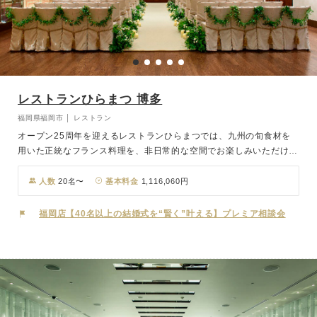
レストランひらまつ 博多
福岡県福岡市 │ レストラン
オープン25周年を迎えるレストランひらまつでは、九州の旬食材を
用いた正統なフランス料理を、非日常的な空間でお楽しみいただけま
す。店内には、ヨーロッパから取り寄せたアンティークの調度品や貴
重な美術品が並び、優美でクラシカルな雰囲気の中、お食事を楽しむ
人数
20名〜
基本料金
1,116,060円
ことができます。少人数に最適なレストランならではのダイニングで
の挙式や、バカラのシャンデリが美しいパーティサロンでの挙式な
福岡店【40名以上の結婚式を“賢く”叶える】プレミア相談会
ど、ご人数に合わせた挙式スタイルやご披露宴をご案内いたします。
また、近隣神社での神前式もご紹介が可能です。グランメゾンらしい
温かく上質なおもてなしと共に、料理にこだわる大人の美食ウエディ
ングが叶います。