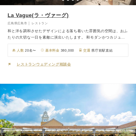
La Vague(ラ・ヴァーグ)
広島県広島市 │ レストラン
和と洋を調和させたデザインによる落ち着いた雰囲気の空間は、おふ
たりの大切な一日を素敵に演出いたします。 和モダンかつカジュア
ルな雰囲気の店内は、肩ひじ張らず気軽に寛いでいただけますので、
ゲストやご親族様とゆったりとした時間をお過ごしください。またプ
人数
20名〜
基本料金
380,000
交通
県庁前駅直結
ロジェクターやスクリーン、PCの設備もあり様々なイベントにも対
応しています。
レストランウェディング相談会