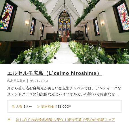
エルセルモ広島（L`celmo hiroshima）
広島県広島市 │ ゲストハウス
扉から差し込む自然光が美しい独立型チャペルでは、アンティークな
ステンドグラスの幻想的な光とパイプオルガンの調 べが厳粛なセレ
モニーを演出。挙式後は、感動の余韻を感じながらフラワーシャワー
で祝福を受けます。おふたりが通り過ぎてもゲストが斜めや真上から
人数
6名〜
基本料金
433,000円
声をかけ続けられるように、階段はカーブを描いています。想い出深
いワンシーンをゆっくりとご堪能ください。披露宴会場は、緑と光が
はじめての結婚式相談も安心！即決不要で安心の相談フェア
溢れるナチュラルさとシャンデリアがきらめくスタイリッシュさが調