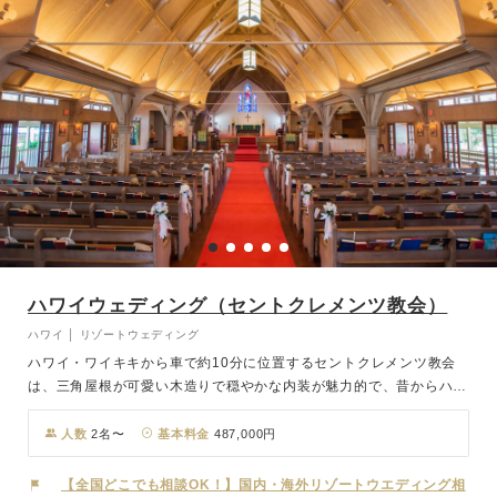
ハワイウェディング（セントクレメンツ教会）
ハワイ │ リゾートウェディング
ハワイ・ワイキキから車で約10分に位置するセントクレメンツ教会
は、三角屋根が可愛い木造りで穏やかな内装が魅力的で、昔からハワ
イの方々に愛されてきた由緒ある教会です。 美しいステンドグラス
とパイプオルガンの音色に見守られながら、神聖な挙式が行われま
人数
2名〜
基本料金
487,000円
す。 周辺は喧騒を忘れさせてくれる静かな環境で、ゆったりと落ち
着いた雰囲気の中で永遠の愛を誓いませんか。
【全国どこでも相談OK！】国内・海外リゾートウエディング相