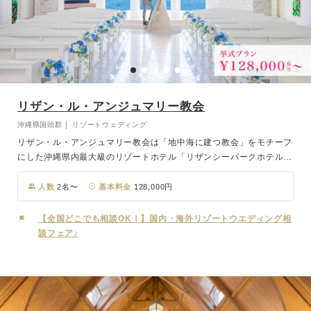
リザン・ル・アンジュマリー教会
沖縄県国頭郡 │ リゾートウェディング
リザン・ル・アンジュマリー教会は「地中海に建つ教会」をモチーフ
にした沖縄県内最大級のリゾートホテル「リザンシーパークホテル谷
茶ベイ」に併設の空と海が一望できる海辺のチャペル。青空と海にマ
ッチした白基調の外壁とスペイン瓦の敷き詰められた屋根が特徴的
人数
2名〜
基本料金
128,000円
で、内装には琉球ガラスを使用したステンドグラスが施されているな
ど、憧れの沖縄リゾートウエディングを叶えるにふさわしい圧巻の景
【全国どこでも相談OK！】国内・海外リゾートウエディング相
色が広がる会場です。
談フェア♪