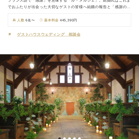
フランス語で「感謝」を意味する「ル・メルシェ」。結婚式はこれま
でおふたりが出会った大切なゲストの皆様へ結婚の報告と「感謝の気
持ち」をお伝えする日。おふたりが育った背景、大切なゲストのこ
と、これから一生共に歩むパートナーへの想い。おふたりのことをじ
人数
6名〜
基本料金
445,390円
っくりとお伺いし、カタチにしていく結婚式を私たちは打ち合わせか
ら当日まで一貫したスタッフ体制でサポートさせていただいておりま
ゲストハウスウェディング 相談会
す。