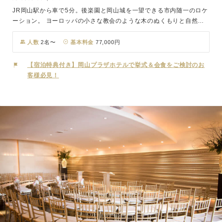
JR岡山駅から車で5分。後楽園と岡山城を一望できる市内随一のロケ
ーション。 ヨーロッパの小さな教会のような木のぬくもりと自然の
光に満ちた神聖なチャペルは独立型となっており、館内からバリアフ
リーでつながっているので、ご年配のゲストの方にも安心してお進み
人数
2名〜
基本料金
77,000円
いただけます。ステンドグラスのきらめきが洗練度を高め、映画のよ
うな感動のワンシーンを演出します。 ホテル最上階にあるレストラ
【宿泊特典付き】岡山プラザホテルで挙式＆会食をご検討のお
ン「Bella Vista」は一面の窓から自然光が差し込み、会場内はとて
客様必見！
も明るい雰囲気に包まれます。大パノラマを楽しみながらのパーティ
はゲストとの会話がはずみ、アットホームなウエディングに。その他
16の多彩なバンケットホールで、上質なサービス、お料理を提供
し、美しき情景と共にお迎えいたします。