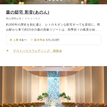
森の邸宅 彩音(あのん)
岡山県岡山市 │ ゲストハウス
約300年の歴史を刻む森と、レトロモダンな邸宅すべてを貸切に。岡
山駅から車で約15分の森の高級リゾートは、四季折々の風景が結婚
式を彩り、時間を忘れるほど心が安らぎます。クラシカルな邸宅と森
やガーデン、ホームパーティのようなウェディングプランをご提案。
人数
6名〜
基本料金
571,010円
彩音には、併設の創作フレンチ料理を提供するお店「彩音レストラ
ン」があります。岡山屈指の緑豊かな庭園を臨みながらの季節ごとの
ゲストハウスウェディング 相談会
旬な食材を使ったフレンチ料理をおたのしみください。クラシカルな
建物と広いガーデンの四季折々な景色、そしてフルートやピアノの生
演奏で幻想的な空間をお楽しみ頂けます。大切な方と大切な日に是非
ご利用ください。