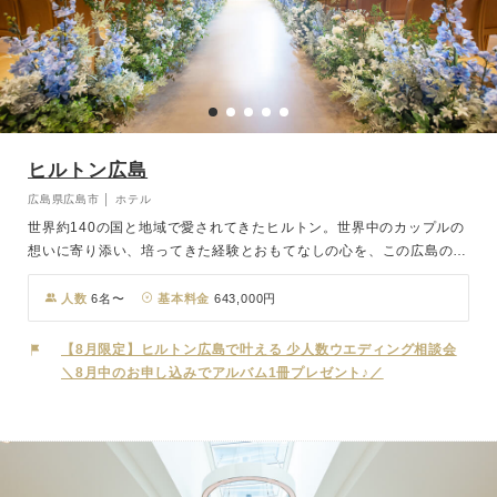
ヒルトン広島
広島県広島市 │ ホテル
世界約140の国と地域で愛されてきたヒルトン。世界中のカップルの
想いに寄り添い、培ってきた経験とおもてなしの心を、この広島の地
でもお届けします。広島の象徴である原爆ドームや平和 記念公園、
そして世界遺産・厳島神社へもアクセスしやすい特別なロケーション
人数
6名〜
基本料金
643,000円
も魅力のひとつ。チャペルは、国内外のラグジュアリーホテルを手掛
けてきたデザイナーによるもの。三段峡をモチーフ にした木々の連
【8月限定】ヒルトン広島で叶える 少人数ウエディング相談会
なりと、奥に続く滝を思わせるデザインウォールが、おふたりを静か
＼8月中のお申し込みでアルバム1冊プレゼント♪／
に包み込みます。澄んだ空気の中に響く誓いの声は、列席者の心まで
もそっと震わせます。パーティー会場には、清らかな川の流れをイメ
ージしたブルーが広がる空間をご用意。ホテルならではの上質さと、
自由で心地よい時間を叶えるレセプションで、ゲストと一緒に特別な
時間をお過ごしください。