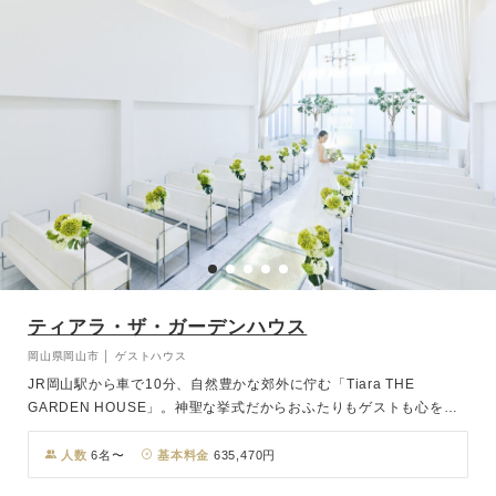
ート感覚で贅沢に使いこなしたおもてなしを。
ティアラ・ザ・ガーデンハウス
岡山県岡山市 │ ゲストハウス
JR岡山駅から車で10分、自然豊かな郊外に佇む「Tiara THE
GARDEN HOUSE」。神聖な挙式だからおふたりもゲストも心をま
っさらにして臨んでほしい。そんな思いを込めてチャペルは余分な装
飾を一切なくし、できるだけ自然光を生かせるピュアホワイトで統
人数
6名〜
基本料金
635,470円
一。純白の空間で誓った永遠。ふりそそぐ光がおふたりの歩む道をま