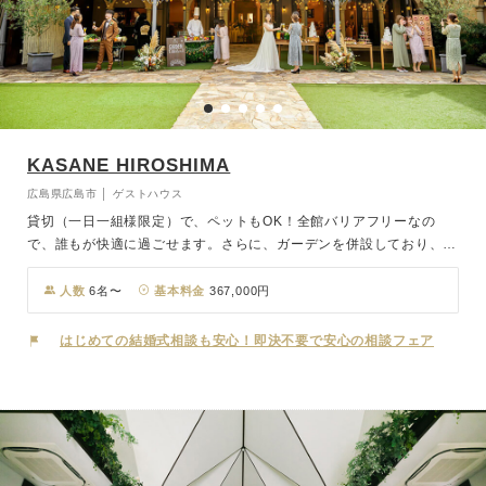
KASANE HIROSHIMA
広島県広島市 │ ゲストハウス
貸切（一日一組様限定）で、ペットもOK！全館バリアフリーなの
で、誰もが快適に過ごせます。さらに、ガーデンを併設しており、
BBQやガーデンビュッフェなど様々な用途に利用可能です。ステンド
グラスが煌めくチャペルでは、豪華な挙式が可能。また、ガーデンで
人数
6名〜
基本料金
367,000円
も挙式が可能で、少人数のサイズ感にもピッタリです。特別な日を素
敵な空間でお過ごしください。
はじめての結婚式相談も安心！即決不要で安心の相談フェア