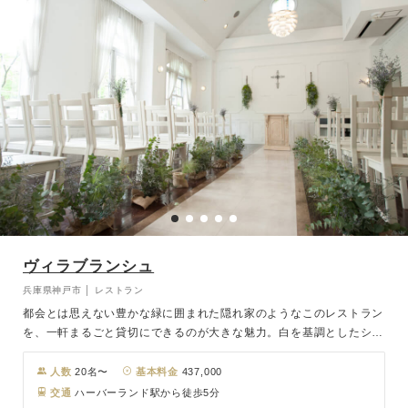
ヴィラブランシュ
兵庫県神戸市 │ レストラン
都会とは思えない豊かな緑に囲まれた隠れ家のようなこのレストラン
を、一軒まるごと貸切にできるのが大きな魅力。白を基調としたシン
プルなダイニングルームは、ガーデンテラスに面した南向きでやさし
い自然光が降り注ぎます。会場から続く解放感あふれるテラスを使用
人数
20名〜
基本料金
437,000
できるのも、一軒家レストランならでは。 白い大理石のバージンロ
交通
ハーバーランド駅から徒歩5分