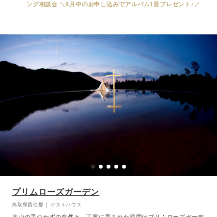
ワンウエディングだからこそ出来るおもてなし。専門の料理人が洋
ング相談会 ＼8月中のお申し込みでアルバム1冊プレゼント♪／
食、和食それぞれ真心を込めて提供いたします。
プリムローズガーデン
鳥取県西伯郡 │ ゲストハウス
大山の手つかずの自然と、丁寧に育まれた庭園はプリムローズガーデ