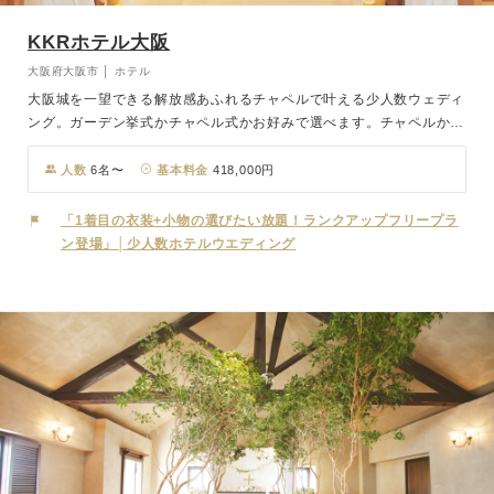
KKRホテル大阪
大阪府大阪市 │ ホテル
大阪城を一望できる解放感あふれるチャペルで叶える少人数ウェディ
ング。ガーデン挙式かチャペル式かお好みで選べます。チャペルから
は大阪城が見え、食事会場からも開放感溢れる景色が広がります。特
別な瞬間を、大阪城の美しい景色と共にお楽しみください。
人数
6名〜
基本料金
418,000円
「1着目の衣装+小物の選びたい放題！ランクアップフリープラ
ン登場」│少人数ホテルウエディング