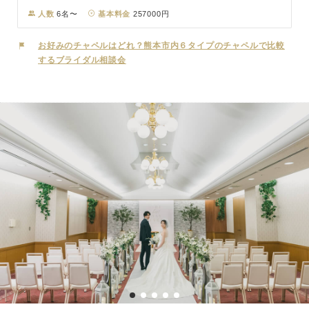
ムな披露宴・パーティーに最適な会場をご用意。こだわりの料理を楽
人数
6名〜
基本料金
257000円
しみながら、大切な方々とゆっくりと言葉を交わす、穏やかな時間を
ご提案します。 熊本城に見守られながら、おふたりの新しい物語を
お好みのチャペルはどれ？熊本市内６タイプのチャペルで比較
ここから始めませんか。
するブライダル相談会