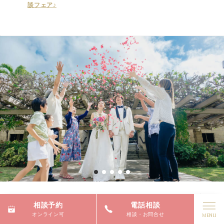
談フェア♪
ハワイウェディング（キャルバリー・バイ・ザ・
相談予約
電話相談
シー教会）
オンライン可
相談・お問合せ