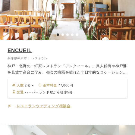
ENCUEIL
兵庫県神戸市 │ レストラン
神戸・北野の一軒家レストラン「アンクィール」。異人館街や神戸港
を見渡す高台に佇み、都会の喧騒を離れた非日常的なロケーションが
魅力です。クラシックとモダンが融合した邸宅風の建物は、ヨーロッ
パの洋館を思わせる優雅なたたずまいで、貸切ウェディングや大切な
人数
2名〜
基本料金
77,000円
会食に最適です。木の温もりとアンティーク調のインテリアが醸す落
交通
ハーバーランド駅から徒歩5分
ち着いた空間には、大きな窓からやわらかな自然光が差し込み、開放
感と温かみを演出。少人数から中規模のパーティまで柔軟に対応が可
レストランウェディング相談会
能です。上質な料理と心地よい時間が、大切な一日をより一層思い出
深く彩ります。