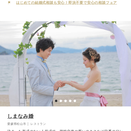
波牛、阿波地鶏。有機野菜など地元のこだわり食材を活かしたイタリ
はじめての結婚式相談も安心！即決不要で安心の相談フェア
ア料理で、ゲストへ珠玉のおもてなしをしてみては。
しまなみ婚
愛媛県松山市 │ レストラン