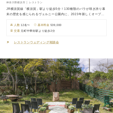
神奈川県横浜市 │ レストラン
JR横須賀線「横須賀」駅より徒歩5分！130種類のバラが咲き誇り幕
末の歴史を感じられるヴェルニー公園内に、2023年新しくオープン
したレストラン「アマルフィイ マリナブルー」。お昼は海を、夜は
夜景が見える絶好のロケーションでシェフ自慢の絶品料理をご堪能あ
人数
12名〜
基本料金
539,000
れ。また、同日に海や公園内での撮影も可能。東京湾の海風を感じな
交通
元町中華街駅より徒歩2分
がらカジュアルなイタリアンと自慢のワインで、ハイセンスかつ非日
常な一日をお過ごしください。
レストランウェディング相談会