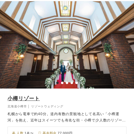
小樽リゾート
北海道小樽市 │ リゾートウェディング
札幌から電車で約40分。道内有数の景観地として名高い「小樽運
河」を抱え、近年はスイーツでも有名な街・小樽で少人数のリゾート
ウェディングが叶います。数々の歴史的建築物が並び、明治時代から
発展してきたどこかレトロな街並と、その街並を意識した内装のチャ
人数
1名〜
基本料金
77,000円