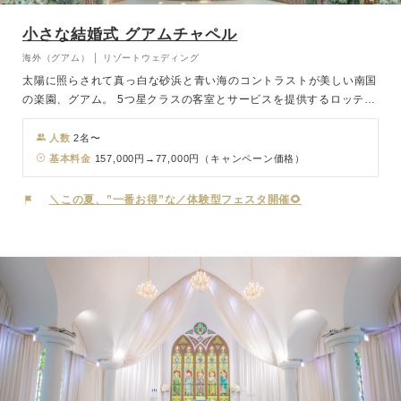
小さな結婚式 グアムチャペル
海外（グアム） │ リゾートウェディング
太陽に照らされて真っ白な砂浜と青い海のコントラストが美しい南国
の楽園、グアム。 5つ星クラスの客室とサービスを提供するロッテホ
テルグアムは、 ビーチフロントの恵まれたロケーションにあり、青
い海とパウダーサンドのビーチが目前に広がります。 アクアシンフ
人数
2名〜
ォニーチャペルは内観には優しい温もりを醸し出すモクが使用され、
基本料金
157,000円→77,000円（キャンペーン価格）
天井は古典的なドーム型に設計されており、 グアム最大級のパイプ
オルガンがチャペル全体を美しい音色で包み込みます。 心地よいグ
＼この夏、”一番お得”な／体験型フェスタ開催🌻
アムの風を感じながら太陽、海、そして空に祝福されるリゾートウェ
ディングがここでは叶います。