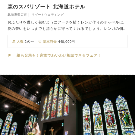
森のスパリゾート 北海道ホテル
北海道帯広市 │ リゾートウェディング
おふたりを優しく包むようにアーチを描くレンガ作りのチャペルは、
愛の誓いをいつまでも清らかに守ってくれるでしょう。レンガの個性
的な教会は十勝の土から作られ、大地のような安らぎと温もりにあふ
れています。 お料理は、厳選された地場食材十勝の食材をたっぷり
人数
2名〜
基本料金
440,000円
と使った体に優しく華やかな料理が、祝福に満ちたテーブルを彩りま
す。
親も兄弟も！家族でわいわい相談できるフェア！