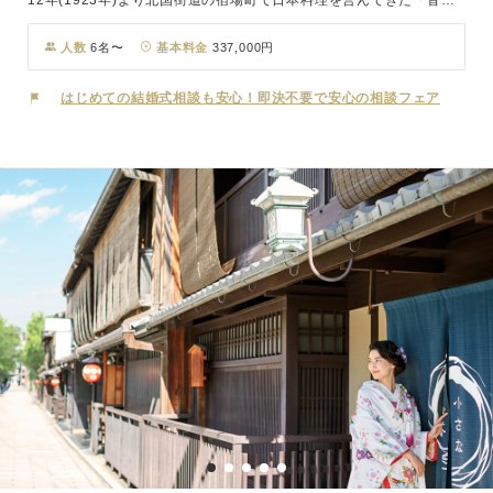
12年(1923年)より北国街道の宿場町で日本料理を営んできた「音
羽」。式を伝える日本庭園と、一歩中に入れば大正浪漫を感じる館内
は伝統とモダンが融合した情緒溢れる空間。縁結びの神様をお祀りし
人数
6名〜
基本料金
337,000円
た神殿で執り行う神前式は、おふたりの門出を祝う特別な時間となる
ことでしょう。
はじめての結婚式相談も安心！即決不要で安心の相談フェア