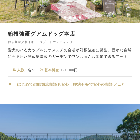
箱根強羅グアムドッグ本店
神奈川県足柄下郡 │ リゾートウェディング
愛犬のいるカップルにオススメの会場が箱根強羅に誕生。豊かな自然
に囲まれた開放感満載のガーデンでワンちゃんも参加できるアットホ
ームな結婚式が叶います。「ペットと泊まれるお宿」として数々の受
賞経験がある「箱根強羅グアムドックホテル」を一棟貸切できるの
人数
6名〜
基本料金
727,000円
で、ご家族とワンちゃんとの特別な時間をゆっくりとご堪能いただけ
るのもポイント！結婚式だけでなく、お食事から宿泊まで贅沢に一日
はじめての結婚式相談も安心！即決不要で安心の相談フェア
を通して楽しんで。