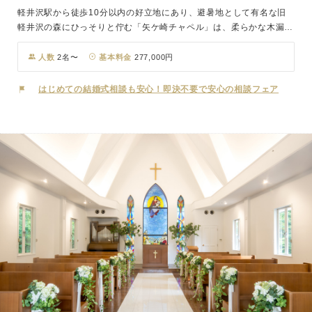
軽井沢駅から徒歩10分以内の好立地にあり、避暑地として有名な旧
軽井沢の森にひっそりと佇む「矢ケ崎チャペル」は、柔らかな木漏れ
日が差し込むステンドグラスが美しい本格的な独立型チャペル。オル
ガンの優しい音色と聖歌隊の歌声が式場内に響き渡り、そこはまるで
人数
2名〜
基本料金
277,000円
都会の喧騒を離れ非日常を味わえる極上のリゾート。四季折々に表情
を変える軽井沢の美しい自然に囲まれながら、大切な皆さまと特別な
はじめての結婚式相談も安心！即決不要で安心の相談フェア
結婚式をお過ごしください。