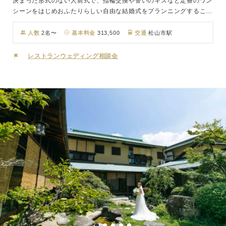
決まった形式のない人前式で、指輪交換や誓いのキスなど定番のワン
シーンをはじめおふたりらしい自由な結婚式をプランニングすること
ができます。多島美と穏やかな波の瀬戸内を感じる海をバックに、ウ
エディングアーチ(別料金)を設置すれば見渡す限りのロケーション
人数
2名〜
基本料金
313,500
交通
松山市駅
が、おふたりを祝福する舞台のよう。サイクリストの皆様には愛車と
共に写真を撮ることもおすすめです。古くからたくさんの船の出航を
レストランウェディング相談会
見守ってきたしまなみで、おふたりの航海をはじめませんか？