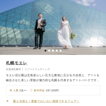
札幌モエレ
北海道札幌市 │ リゾートウェディング
モエレ沼公園は北海道らしい広大な敷地に広がる大自然と、アートを
融合させた美しい景観が魅力的な札幌を代表するアートパークです。
中でも挙式会場であるガラスのピラミッド「HIDAMARI」は、世界的
に著名な彫刻家イサム・ノグチが手がけたモエレ沼公園を象徴する3
人数
2名〜
基本料金
197,000円
階建てのモニュメント。アトリウムには太陽光が射し公園内を見渡せ
る空間は、まさに自然と一体化したウエディングが叶います。雄大な
親も兄弟も！家族でわいわい相談できるフェア！
自然に見守られながら特別な一日を。