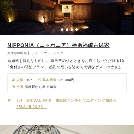
NIPPONIA（ニッポニア）播磨福崎古民家
兵庫県神崎郡 │ リゾートウェディング
結婚式を特別なものに。 非日常のひとときをお過ごしいただける1泊
2食付きの宿泊プラン。 感謝の想いを込めて大切なゲストの皆さまに
贈る、 大満足の全室完全貸切プランです。 県指定重要文化財の厳か
な雰囲気と歴史が感じられる舞台で挙げるウエディング。 古き良き
人数
2名〜
基本料金
395,000円
日本の伝統を受け継ぎ、おふたりとご家族の幸せを未来へ誓う特別な
交通
福崎駅から車で10分
一日を。
8月 BRIDAL FAIR 古民家ランチ付ウエディング相談会
8/2.9.15.23.29