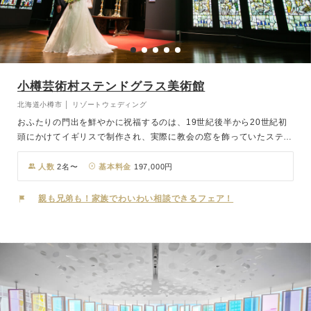
小樽芸術村ステンドグラス美術館
北海道小樽市 │ リゾートウェディング
おふたりの門出を鮮やかに祝福するのは、19世紀後半から20世紀初
頭にかけてイギリスで制作され、実際に教会の窓を飾っていたステン
ドグラスの数々。2017年9月にグランドオ−プンした小樽芸術村は、
北海道の観光地として人気を誇る小樽運河に面したモダンな雰囲気の
人数
2名〜
基本料金
197,000円
中に位置し、まるで外国に来たかのような非日常体験を味わえます。
深く刻まれた歴史を肌に感じながら、美しく荘厳な光の空間で一生の
親も兄弟も！家族でわいわい相談できるフェア！
記憶に残る特別な結婚式を。