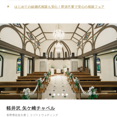
山々を見渡す開放的なガーデンウエディングや、森の中で誓うフォレ
ストウェディングへのアレンジも可能。雄大な自然の中でおふたりら
はじめての結婚式相談も安心！即決不要で安心の相談フェア
しい特別なひとときを。
軽井沢 矢ケ崎チャペル
長野県北佐久郡 │ リゾートウェディング