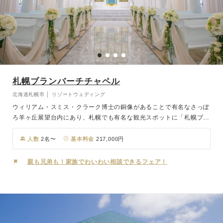
札幌ブランバーチチャペル
北海道札幌市 │ リゾートウェディング
ウィリアム・スミス・クラーク博士の銅像があることで有名なさっぽ
ろ羊ヶ丘展望台内にあり、札幌でも有名な観光スポットに「札幌ブラ
ンバーチチャペル」はあります。ブランバーチとはBlanc（仏語で
白）＋Birch（英語で樺）を合わせた造語で、「白樺」を意味しま
人数
2名〜
基本料金
217,000円
す。200万都市札幌にありながら、牧歌的で雄大な風景が広がる羊ヶ
丘展望台。その景観は「春」「夏」「秋」「冬」で異なる姿をみせま
親も兄弟も！家族でわいわい相談できるフェア！
す。