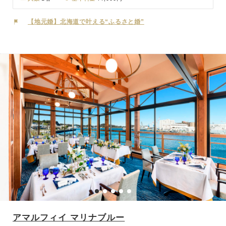
ペル。訪れる人を懐かしい気持ちにさせてくれます。お打合せは電話
やメールでも可能ですので、全国どこにお住まいでも安心して当日を
【地元婚】北海道で叶える“ふるさと婚”
お迎えいただけます。
アマルフィイ マリナブルー