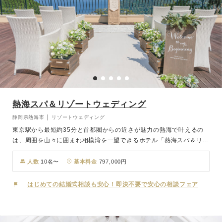
熱海スパ＆リゾートウェディング
静岡県熱海市 │ リゾートウェディング
東京駅から最短約35分と首都圏からの近さが魅力の熱海で叶えるの
は、周囲を山々に囲まれ相模湾を一望できるホテル「熱海スパ＆リゾ
ート」での開放感に満ち溢れたウッドデッキテラスウエディング。
最大18名様のご宿泊付きのこのプランは、何といってもホテル一棟
人数
10名〜
基本料金
797,000円
を貸し切れるのが魅力。 大切なゲスト様との特別で楽しい1泊2日を
過ごせること間違いありません。 雨が降っても施設内で対応可能な
はじめての結婚式相談も安心！即決不要で安心の相談フェア
安心の会場で、贅沢で幸せな一日を。