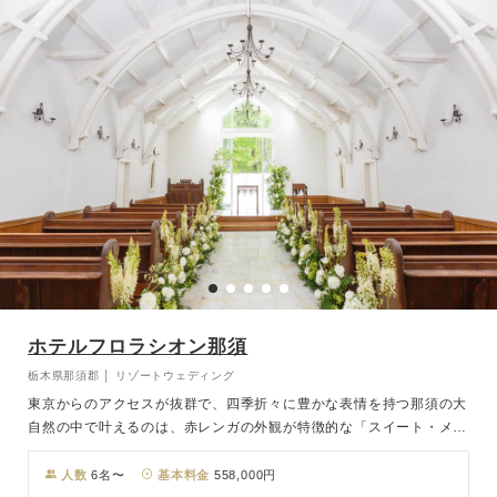
ホテルフロラシオン那須
栃木県那須郡 │ リゾートウェディング
東京からのアクセスが抜群で、四季折々に豊かな表情を持つ那須の大
自然の中で叶えるのは、赤レンガの外観が特徴的な「スイート・メリ
ロット教会」での結婚式。森に向かって続くバージンロードを進む
と、輝く陽光がおふたりを優しく包み込んでくれます。また、那須の
人数
6名〜
基本料金
558,000円