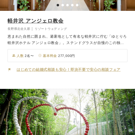
軽井沢 アンジェロ教会
長野県北佐久郡 │ リゾートウェディング
恵まれた自然に囲まれ、避暑地として有名な軽井沢に佇む「ゆとりろ
軽井沢ホテル アンジェロ教会」。ステンドグラスが自慢のこの独立
型チャペルは、おふたりに降り注ぐ明るい自然光や白を基調とした天
井の高い三角屋根が美しく、パイプオルガンの生演奏や聖歌隊の賛美
人数
2名〜
基本料金
277,000円
歌が結婚式を華やかに彩ります。一日一組限定のため愛犬との参加も
可能な温もり溢れるこの式場で、特別な時間をお過ごしください。
はじめての結婚式相談も安心！即決不要で安心の相談フェア