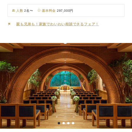
が一面に広がる見事な景色は『ラベンダーの海』とも称され、見頃を
迎える7月中旬～下旬には多くの人々を魅了しています。 そんな色彩
人数
2名〜
基本料金
297,000円
豊かな大自然の中で誓うウェディングはまさに唯一無二の空間。自然
の息吹を全身に感じながらラベンダーの香りに包まれた特別なひと時
親も兄弟も！家族でわいわい相談できるフェア！
をお過ごしください。