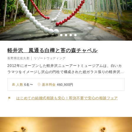
軽井沢 風通る白樺と苔の森チャペル
長野県北佐久郡 │ リゾートウェディング
2012年にオープンした軽井沢ニューアートミュージアムは、白いカ
ラマツをイメージし沢山の円柱で構成された総ガラス張りの軽井沢ら
しい爽やかな印象を与える建造物。その地に2015年、建築家・隈研
吾氏と現代美術作家オトニエル氏が手掛けたチャペルが誕生！外から
人数
6名〜
基本料金
460,900円
続く白樺と苔は360度ガラス張りの設計により建物の中にまで繋が
り、見事なまでの一体感を演出。2つのハートがお互いを支えるよう
はじめての結婚式相談も安心！即決不要で安心の相談フェア
に立っているオブジェ「こころの門」は、くぐることで二人の結びつ
きが強くなるようにと願いが込められています。