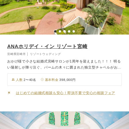
ANAホリデイ・イン リゾート宮崎
宮崎県宮崎市 │ リゾートウェディング
おかげ様で小さな結婚式宮崎サロンが1周年を迎えました！！！ 明る
い陽射しが降り注ぐ、パームの木々に囲まれた独立型チャペルがおふ
たりの晴れ舞台。扉を開くとバージンロードの先には、青島の海と空
が広がります。どこまでも続く海と空のように、おふたりの未来が祝
人数
2〜40名
基本料金
398,000円
福に満たされますように。 開放感溢れる美しい景色の中で、感動の
挙式が叶います。
はじめての結婚式相談も安心！即決不要で安心の相談フェア