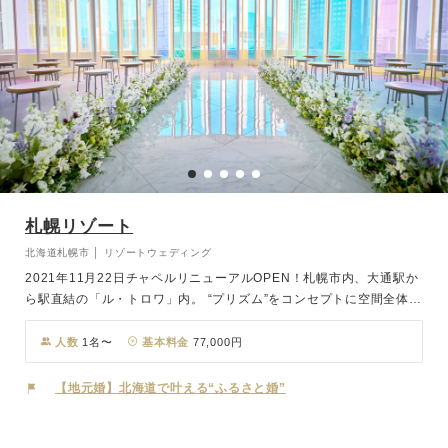
札幌リゾート
北海道札幌市 │ リゾートウェディング
2021年11月22日チャペルリニューアルOPEN！札幌市内、大通駅か
ら駅直結の「ル・トロワ」内。 “プリズム”をコンセプトに空間全体を
色と光が交わる幻想的なチャペルに生まれ変わります。札幌市内中心
部に近いので観光にも便利。お打合せは電話やメールでも可能ですの
人数
1名〜
基本料金
77,000円
で、全国どこにお住まいでも安心して当日をお迎えいただけます。
【地元婚】北海道で叶える“ふるさと婚”