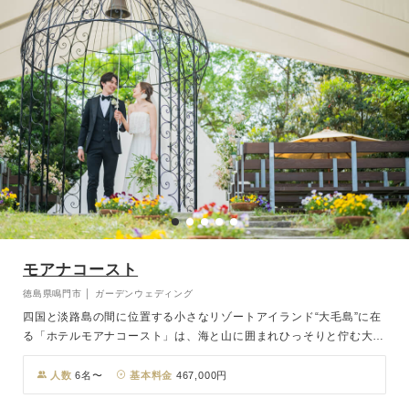
モアナコースト
徳島県鳴門市 │ ガーデンウェディング
四国と淡路島の間に位置する小さなリゾートアイランド“大毛島”に在
る「ホテルモアナコースト」は、海と山に囲まれひっそりと佇む大人
の隠れ家リゾートホテル。そんな自然溢れる鳴門の地で高い青空と美
しく広がる海、緑萌ゆる山々に包まれ叶うのが、一日一組限定のガー
人数
6名〜
基本料金
467,000円
デンチャペルウェディング！挙式後のパーティーでは天然鳴門鯛や阿