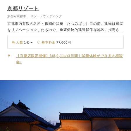
京都リゾート
京都府京都市 │ リゾートウェディング
京都市内有数の名所・祇園の巽橋（たつみばし）目の前。建物は町屋
をリノベーションしたもので、重要伝統的建造群保存地区に指定され
ている街の景観と見事に調和しており、屋外でのロケーション撮影は
絵になる写真がたくさん残せます。「祇園四条」駅から徒歩5分とア
人数
1名〜
基本料金
77,000円
クセスも良好。お打合せは電話やメールでも可能ですので、全国どこ
にお住まいでも安心して当日をお迎えいただけます。
【京都店限定開催】8/8,9,11の3日間！試着体験ができる大相談
会♪