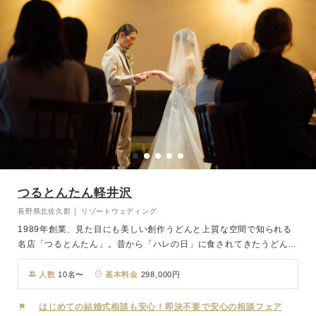
つるとんたん軽井沢
長野県北佐久郡 │ リゾートウェディング
1989年創業、見た目にも美しい創作うどんと上質な空間で知られる
名店「つるとんたん」。昔から「ハレの日」に食されてきたうどんに
は、長く伸びる麺に「長寿」や「良縁」への願いが込められていま
す。新たに軽井沢の地にリゾート型店舗としてオープンしたのが「つ
人数
10名〜
基本料金
298,000円
るとんたん UDON NOODLE Brasserie KARUIZAWA JAPAN」。
BBQやお鍋、テイクアウトメニューの充実など、様々なシーンで新し
はじめての結婚式相談も安心！即決不要で安心の相談フェア