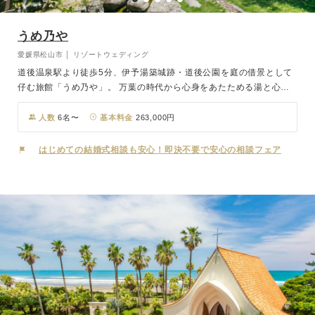
うめ乃や
愛媛県松山市 │ リゾートウェディング
道後温泉駅より徒歩5分、伊予湯築城跡・道後公園を庭の借景として
仔む旅館「うめ乃や」。 万葉の時代から心身をあたためる湯と心を
酔わす四季の移ろいをご堪能いただけます。歴史と文学の街、松山・
道後のロケーションに囲まれながら挙げる風梢ある結婚式は、きっと
人数
6名〜
基本料金
263,000円
忘れることのない感動の一日になることをお約束いたします。風情の
ある旅館、美味しい料理に舌鼓を打ちながら、家族とゆったりとした
はじめての結婚式相談も安心！即決不要で安心の相談フェア
時間を。 お酒を飲みつつ家族での会話にも花が咲きます。 家族皆様
にとって忘れられないウェディングを。