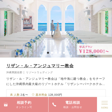
リザン・ル・アンジュマリー教会
沖縄県国頭郡 │ リゾートウェディング
リザン・ル・アンジュマリー教会は「地中海に建つ教会」をモチーフ
にした沖縄県内最大級のリゾートホテル「リザンシーパークホテル谷
茶ベイ」に併設の空と海が一望できる海辺のチャペル。青空と海にマ
ッチした白基調の外壁とスペイン瓦の敷き詰められた屋根が特徴的
人数
2名〜
基本料金
128,000円
で、内装には琉球ガラスを使用したステンドグラスが施されているな
相談予約
電話相談
ど、憧れの沖縄リゾートウエディングを叶えるにふさわしい圧巻の景
【全国どこでも相談OK！】国内・海外リゾートウエディング相
オンライン可
相談・お問合せ
色が広がる会場です。
談フェア♪