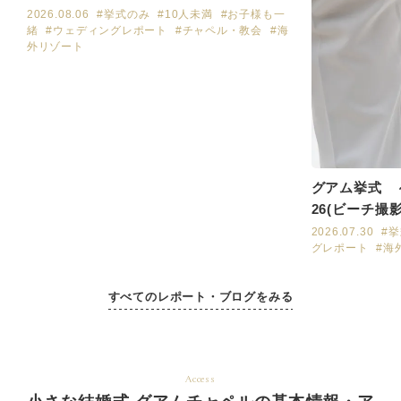
2026.08.06
#挙式のみ
#10人未満
#お子様も一
緒
#ウェディングレポート
#チャペル・教会
#海
外リゾート
グアム挙式 ～W
26(ビーチ撮
2026.07.30
#
グレポート
#海
すべてのレポート・ブログをみる
Access