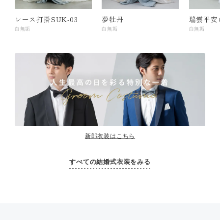
レース打掛SUK-03
夢牡丹
瑞雲平安
白無垢
白無垢
白無垢
新郎衣装はこちら
すべての結婚式衣装をみる