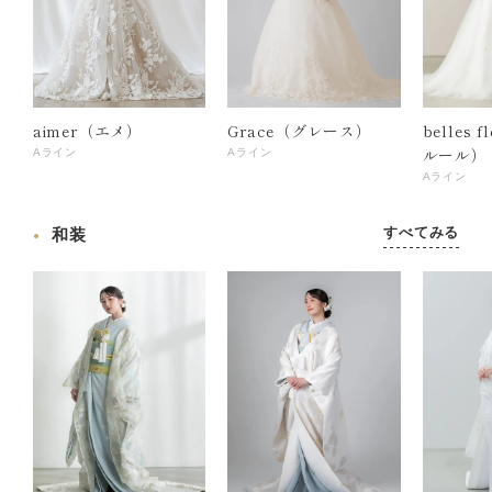
aimer（エメ）
Grace（グレース）
belles 
ルール）
Aライン
Aライン
Aライン
すべてみる
和装