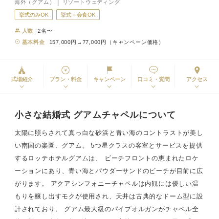
海外（グアム） │ リゾートウェディング
挙式のみOK
挙式＋会食OK
人数
2名〜
基本料金
157,000円→77,000円（キャンペーン価格）
式場紹介
プラン・料金
キャンペーン
口コミ・質問
アクセス
小さな結婚式 グアムチャペルについて
太陽に照らされて真っ白な砂浜と青い海のコントラストが美し
い南国の楽園、グアム。 5つ星クラスの客室とサービスを提供
するロッテホテルグアムは、 ビーチフロントの恵まれたロケ
ーションにあり、青い海とパウダーサンドのビーチが目前に広
がります。 アクアシンフォニーチャペルは内観には優しい温
もりを醸し出すモクが使用され、天井は古典的なドーム型に設
計されており、 グアム最大級のパイプオルガンがチャペル全