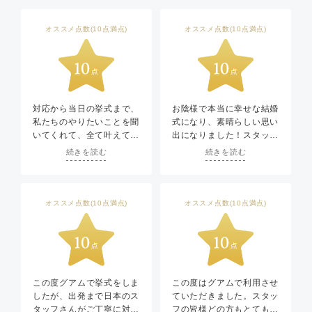
オススメ点数(10点満点)
オススメ点数(10点満点)
対応から当日の挙式まで、
お陰様で本当に幸せな結婚
私たちのやりたいことを聞
式になり、素晴らしい思い
いてくれて、全て叶えてく
出になりました！スタッフ
ださり、とても素敵な結婚
の方々が特別な日にしよう
続きを読む
続きを読む
式を挙げることができまし
と盛り上げてくださって本
た。グアム挙式だったの
当に嬉しかったです！メイ
で、親族のみの参列でした
クさんもきれいにお化粧し
が、親族みんなに凄く喜ん
てくださいましたし、写真
オススメ点数(10点満点)
オススメ点数(10点満点)
でもらえたので幸せな気持
を撮るときも沢山ほめてく
ちになりました。海外の挙
ださり、緊張もほぐれ、終
式だったので、不安なこと
始夢の中にいるような幸せ
もありましたが、当日はス
な気持ちで過ごせました。
ムーズに式を行うことがで
本当にありがとうごさいま
きました。これも現地スタ
した！！
この度グアムで挙式をしま
この度はグアムで利用させ
ッフの方とたくさんやりと
したが、出発まで日本のス
ていただきました。スタッ
りをしていただいたおかげ
タッフさんがご丁寧に対応
フの皆様どの方もとても良