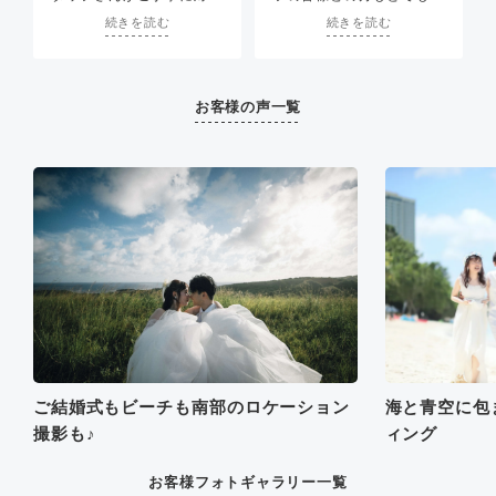
だと思っています。一生忘
してくださり安心して当日
い方で、海外という事もあ
続きを読む
続きを読む
れられない素敵な思い出で
を迎えることができまし
り不安でしたが、
す。本当にありがとうござ
た。
沢山話しかけていただいて
いました。
個人の掲示板がありスタッ
緊張もほぐれとても人生で
フさんとやり取りができる
思い出に残る挙式になりま
お客様の声一覧
為、質問や要望をいつでも
した。本当にありがとうご
伝えることができるのがと
ざいました^ ^
てもよかったです。
グアムのスタッフさんもと
ても明るく、メイクから写
真撮影まで終始笑顔で楽し
く過ごすことができまし
た。ありがとうございまし
た。
ご結婚式もビーチも南部のロケーション
海と青空に包
撮影も♪
ィング
お客様フォトギャラリー一覧