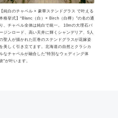
【純白のチャペル × 豪華ステンドグラス で叶える
本格挙式】“Blanc（白）× Birch（白樺）”の名の通
り、チャペル全体は純白で統一。 10mの大理石バ
ージンロード、高い天井に輝くシャンデリア、5人
の聖人が描かれた圧巻のステンドグラスが花嫁姿
を美しく引き立てます。北海道の自然とクラシカ
ルなチャペルが融合した“特別なウェディング体
験”が叶います。