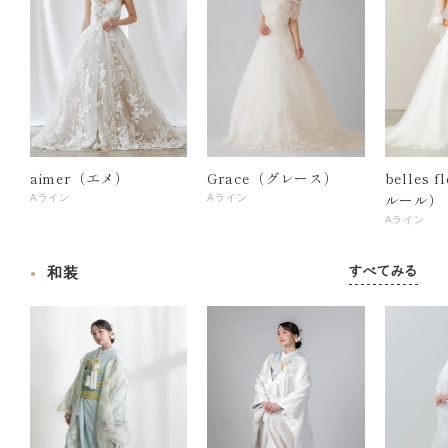
aimer（エメ）
Grace（グレース）
belles 
ルール）
Aライン
Aライン
Aライン
すべてみる
和装