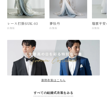
レース打掛SUK-03
夢牡丹
瑞雲平安
白無垢
白無垢
白無垢
新郎衣装はこちら
すべての結婚式衣装をみる