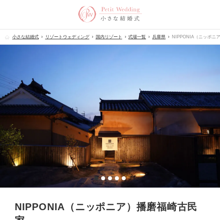
小さな結婚式
リゾートウェディング
国内リゾート
式場一覧
兵庫県
NIPPONIA（ニッポ
NIPPONIA（ニッポニア）播磨福崎古民