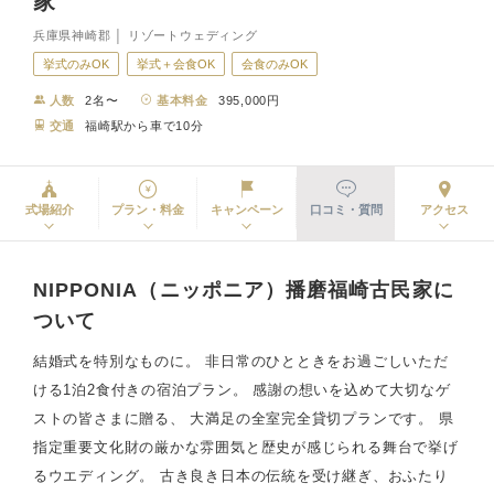
家
兵庫県神崎郡 │ リゾートウェディング
挙式のみOK
挙式＋会食OK
会食のみOK
人数
2名〜
基本料金
395,000円
交通
福崎駅から車で10分
式場紹介
プラン・料金
キャンペーン
口コミ・質問
アクセス
NIPPONIA（ニッポニア）播磨福崎古民家に
ついて
結婚式を特別なものに。 非日常のひとときをお過ごしいただ
ける1泊2食付きの宿泊プラン。 感謝の想いを込めて大切なゲ
ストの皆さまに贈る、 大満足の全室完全貸切プランです。 県
指定重要文化財の厳かな雰囲気と歴史が感じられる舞台で挙げ
るウエディング。 古き良き日本の伝統を受け継ぎ、おふたり