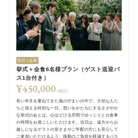
挙式＋会食
挙式＋会食6名様プラン（ゲスト送迎バ
ス1台付き）
¥450,000
(税込)
長い年月を重ねてきた蔵の佇まいの中で、大切な人た
ちと迎える特別な一日。想いをかたちにするささやか
な挙式のあとは、心ほどける空間でゆっくりとお食事
の時間をお過ごしいただけます。当日は、遠方からお
越しになるゲストの皆さまやご年配の方にも安心して
ご参加いただけるよう、移動のご負担を軽減するバス