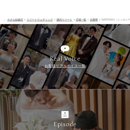
小さな結婚式
リゾートウェディング
国内リゾート
式場一覧
兵庫県
NIPPONIA（ニッポ
Real Voice
お客様リアルボイス一覧
Episode