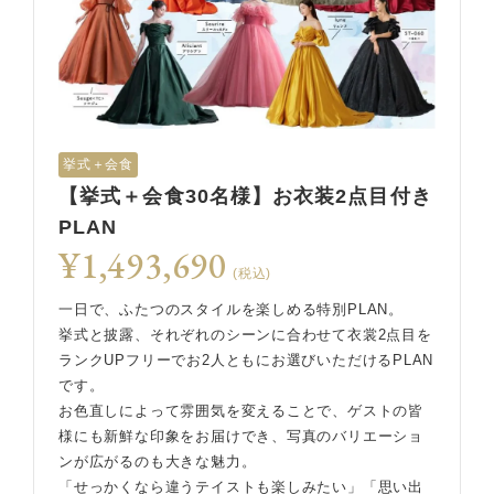
挙式＋会食
【挙式＋会食30名様】お衣装2点目付き
PLAN
¥1,493,690
(税込)
一日で、ふたつのスタイルを楽しめる特別PLAN。
挙式と披露、それぞれのシーンに合わせて衣裳2点目を
ランクUPフリーでお2人ともにお選びいただけるPLAN
です。
お色直しによって雰囲気を変えることで、ゲストの皆
様にも新鮮な印象をお届けでき、写真のバリエーショ
ンが広がるのも大きな魅力。
「せっかくなら違うテイストも楽しみたい」「思い出