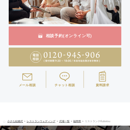
相談予約(オンライン可)
メール相談
チャット相談
資料請求
小さな結婚式
レストランウェディング
式場一覧
福岡県
リストランテKubotsu