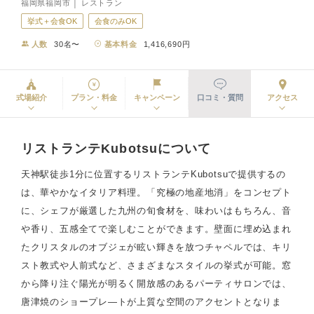
福岡県福岡市 │ レストラン
挙式＋会食OK
会食のみOK
人数
30名〜
基本料金
1,416,690円
式場紹介
プラン・料金
キャンペーン
口コミ・質問
アクセス
リストランテKubotsuについて
天神駅徒歩1分に位置するリストランテKubotsuで提供するの
は、華やかなイタリア料理。「究極の地産地消」をコンセプト
に、シェフが厳選した九州の旬食材を、味わいはもちろん、音
や香り、五感全てで楽しむことができます。壁面に埋め込まれ
たクリスタルのオブジェが眩い輝きを放つチャペルでは、キリ
スト教式や人前式など、さまざまなスタイルの挙式が可能。窓
から降り注ぐ陽光が明るく開放感のあるパーティサロンでは、
唐津焼のショープレ―トが上質な空間のアクセントとなりま