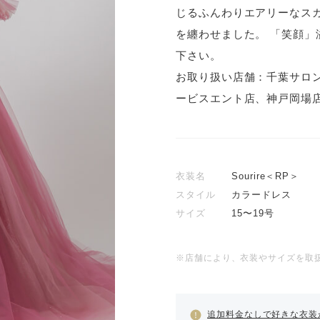
じるふんわりエアリーなス
を纏わせました。 「笑顔
下さい。
お取り扱い店舗：千葉サロ
ービスエント店、神戸岡場
衣装名
Sourire＜RP＞
スタイル
カラードレス
サイズ
15〜19号
※店舗により、衣装やサイズを取
追加料金なしで好きな衣装