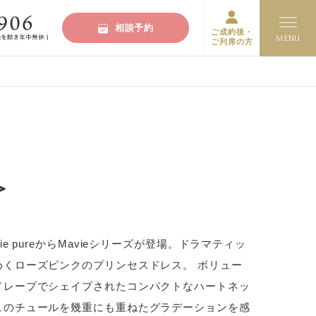
相談予約
ご成約後・
ご列席の方
＞
e pureからMavieシリーズが登場。ドラマティッ
めくローズピンクのプリンセスドレス。 ボリュー
ドレープでシェイプされたコンパクトなハートネッ
ュのチュールを幾重にも重ねたグラデーションを感