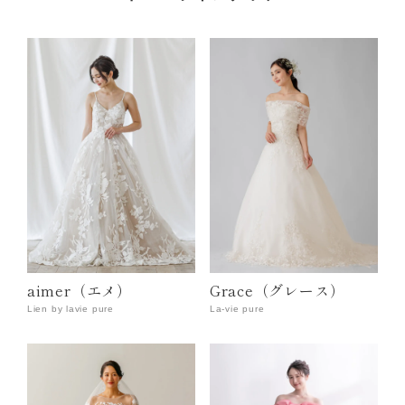
aimer（エメ）
Grace（グレース）
Lien by lavie pure
La-vie pure