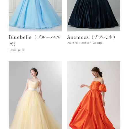
Bluebells（ブルーベル
Anemoes（アネモネ）
ズ）
Pollardi Fashion Group
Lavie pure