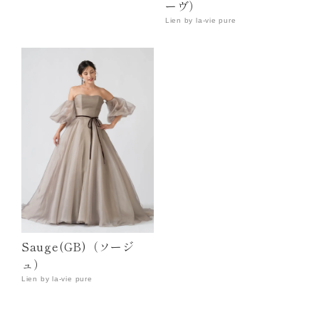
ーヴ）
Lien by la-vie pure
Sauge(GB)（ソージ
ュ）
Lien by la-vie pure