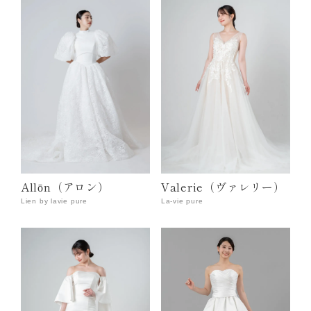
Allōn（アロン）
Valerie（ヴァレリー）
Lien by lavie pure
La-vie pure