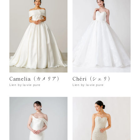
Camelia（カメリア）
Chéri（シェリ）
Lien by la-vie pure
Lien by la-vie pure