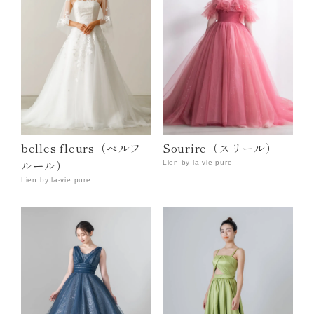
belles fleurs（ベルフ
Sourire（スリール）
ルール）
Lien by la-vie pure
Lien by la-vie pure