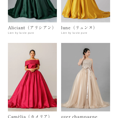
Aliciant（アリシアン）
lune（リュンヌ）
Lien by la-vie pure
Lien by la-vie pure
Camélia（カメリア）
over champagne