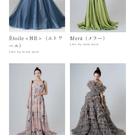
Étoile＜NB＞（エトワ
Merā（メラー）
ール）
Lien by lavie pure
Lien by la-vie pure