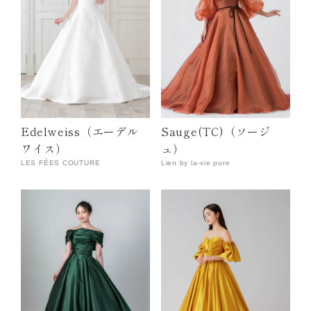
Edelweiss（エーデル
Sauge(TC)（ソージ
ワイス）
ュ）
LES FÉES COUTURE
Lien by la-vie pure