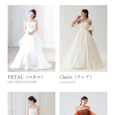
PETAL（ペタル）
Claire（クレア）
LES FÉES COUTURE
La-vie pure