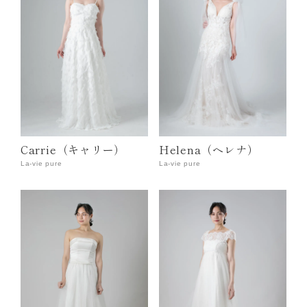
Carrie（キャリー）
Helena（ヘレナ）
La-vie pure
La-vie pure