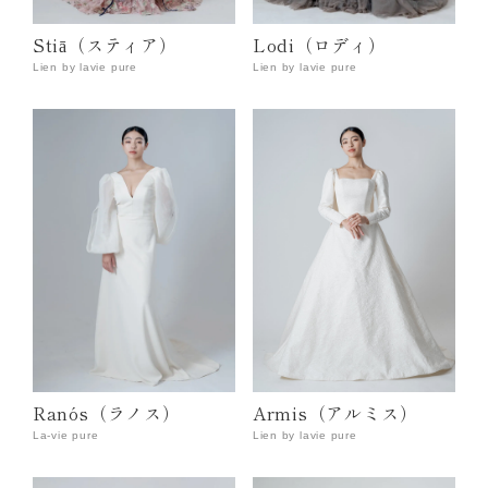
Stiā（スティア）
Lodi（ロディ）
Lien by lavie pure
Lien by lavie pure
Ranós（ラノス）
Armis（アルミス）
La-vie pure
Lien by lavie pure