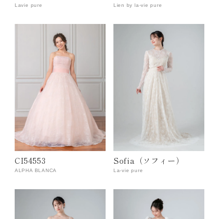
Lavie pure
Lien by la-vie pure
CI54553
Sofia（ソフィー）
ALPHA BLANCA
La-vie pure