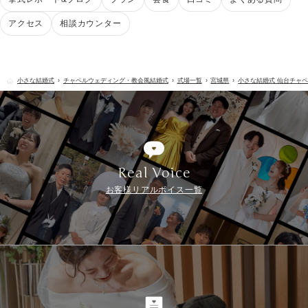
アクセス
相談カウンター
小さな結婚式
チャペルウェディング・教会風結婚式
式場一覧
宮城県
小さな結婚式 仙台チャ
Real Voice
お客様リアルボイス一覧