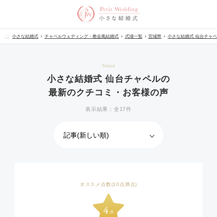
小さな結婚式
チャペルウェディング・教会風結婚式
式場一覧
宮城県
小さな結婚式 仙台チャ
Voice
小さな結婚式 仙台チャペルの
最新のクチコミ・お客様の声
表示結果：全17件
オススメ点数(10点満点)