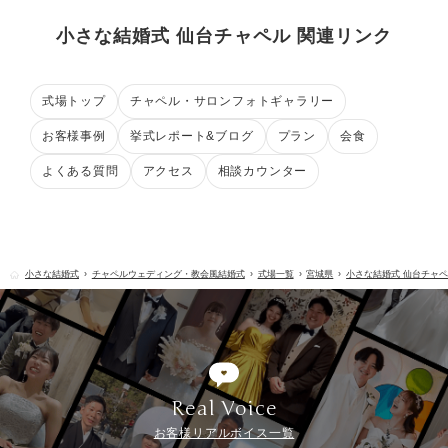
小さな結婚式 仙台チャペル 関連リンク
式場トップ
チャペル・サロンフォトギャラリー
お客様事例
挙式レポート&ブログ
プラン
会食
よくある質問
アクセス
相談カウンター
小さな結婚式
チャペルウェディング・教会風結婚式
式場一覧
宮城県
小さな結婚式 仙台チャ
Real Voice
お客様リアルボイス一覧