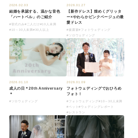
2026.02.03
2026.01.27
結婚を承認する、温かな音色
【新作ドレス】煌めくグリッタ
「ハートベル」のご紹介
ー×やわらかピンクベージュの最
愛ドレス
#挙式のみ
#二人だけ
#10人未満
#10～30人未満
#30人以上
#披露宴
#フォトウェディング
#ソロウェディング
2026.01.10
2026.01.09
成人の日＊20th Anniversary
フォトウェディングでおひろめ
＊
フォト！
#ソロウェディング
#フォトウェディング
#10～30人未満
#ペット
#ウェディングレポート
#レストラン