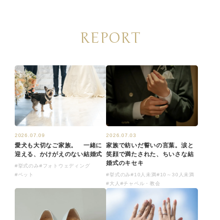
REPORT
2026.07.09
2026.07.03
愛犬も大切なご家族。 一緒に
家族で紡いだ誓いの言葉。涙と
迎える、かけがえのない結婚式
笑顔で満たされた、ちいさな結
婚式のキセキ
#挙式のみ
#フォトウェディング
#ペット
#挙式のみ
#10人未満
#10～30人未満
#大人
#チャペル・教会