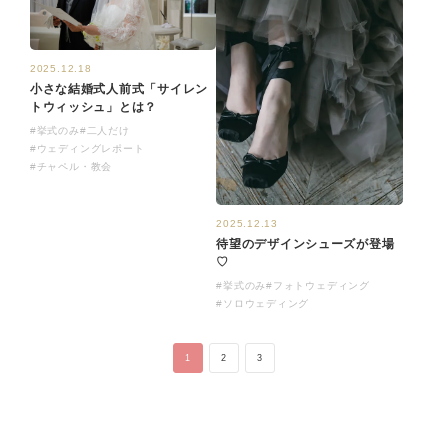
2025.12.18
小さな結婚式人前式「サイレン
トウィッシュ」とは？
#挙式のみ
#二人だけ
#ウェディングレポート
#チャペル・教会
2025.12.13
待望のデザインシューズが登場
♡
#挙式のみ
#フォトウェディング
#ソロウェディング
1
2
3