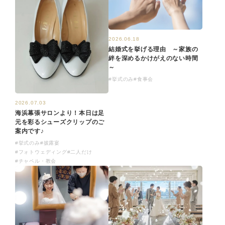
2026.06.18
結婚式を挙げる理由 ～家族の
絆を深めるかけがえのない時間
～
#挙式のみ
#食事会
2026.07.03
海浜幕張サロンより！本日は足
元を彩るシューズクリップのご
案内です♪
#挙式のみ
#披露宴
#フォトウェディング
#二人だけ
#チャペル・教会