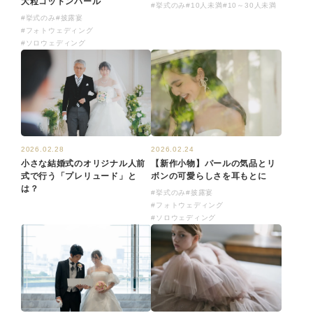
大粒コットンパール
#挙式のみ
#10人未満
#10～30人未満
#挙式のみ
#披露宴
#フォトウェディング
#ソロウェディング
2026.02.24
2026.02.28
【新作小物】パールの気品とリ
小さな結婚式のオリジナル人前
ボンの可愛らしさを耳もとに
式で行う「プレリュード」と
は？
#挙式のみ
#披露宴
#フォトウェディング
#ソロウェディング