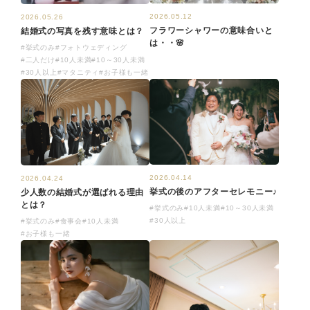
2026.05.12
2026.05.26
フラワーシャワーの意味合いと
結婚式の写真を残す意味とは？
は・・🌸
#挙式のみ
#フォトウェディング
#二人だけ
#10人未満
#10～30人未満
#30人以上
#マタニティ
#お子様も一緒
2026.04.14
2026.04.24
挙式の後のアフターセレモニー♪
少人数の結婚式が選ばれる理由
とは？
#挙式のみ
#10人未満
#10～30人未満
#30人以上
#挙式のみ
#食事会
#10人未満
#お子様も一緒