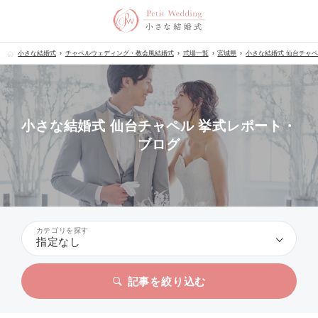
小さな結婚式
チャペルウェディング・教会風結婚式
式場一覧
宮城県
小さな結婚式 仙台チャ
小さな結婚式 仙台チャペル 挙式レポート・
ブログ
カテゴリを探す
指定なし
記事を絞り込む