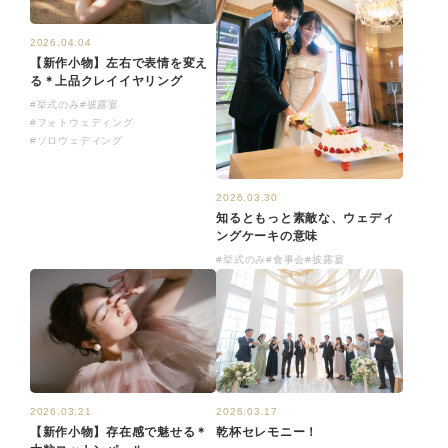
2026.04.04
【新作小物】左右で表情を変え
る＊上品クレイイヤリング
#挙式のみ
#披露宴
#フォトウェディング
#ソロウェディング
2026.03.30
知るともっと素敵な、ウェディ
ングケーキの意味
#挙式のみ
#食事会
#披露宴
2026.03.17
2026.03.21
乾杯セレモニー！
【新作小物】存在感で魅せる＊