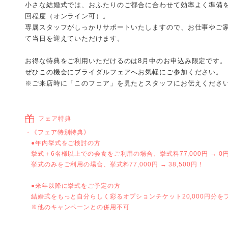
小さな結婚式では、おふたりのご都合に合わせて効率よく準備を
回程度（オンライン可）。
専属スタッフがしっかりサポートいたしますので、お仕事やご
て当日を迎えていただけます。
お得な特典をご利用いただけるのは8月中のお申込み限定です。
ぜひこの機会にブライダルフェアへお気軽にご参加ください。
※ご来店時に「このフェア」を見たとスタッフにお伝えくださ
フェア特典
《フェア特別特典》
●年内挙式をご検討の方
挙式＋6名様以上での会食をご利用の場合、挙式料77,000円 → 0
挙式のみをご利用の場合、挙式料77,000円 → 38,500円！
●来年以降に挙式をご予定の方
結婚式をもっと自分らしく彩るオプションチケット20,000円分を
※他のキャンペーンとの併用不可