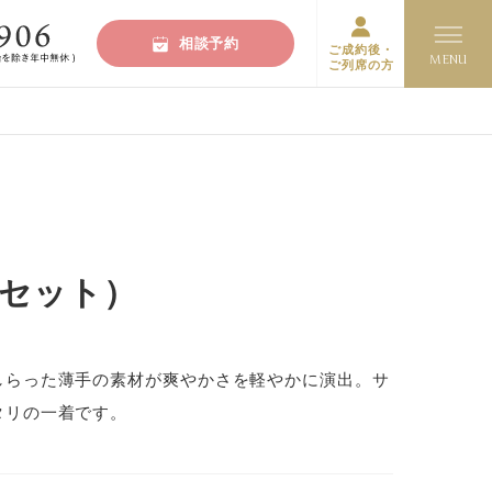
相談予約
ご成約後・
ご列席の方
ンセット）
しらった薄手の素材が爽やかさを軽やかに演出。サ
タリの一着です。