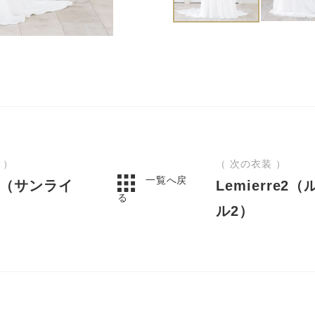
 ）
（ 次の衣装 ）
一覧へ戻
se（サンライ
Lemierre2
る
ル2）