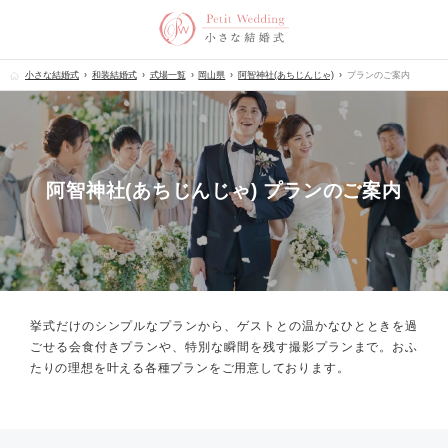
小さな結婚式
和装結婚式
式場一覧
岡山県
阿智神社(あちじんじゃ)
プランのご案内
阿智神社(あちじんじゃ) プランのご案内
挙式だけのシンプルなプランから、
ゲストとの温かなひとときを過
ごせる会食付きプランや、
特別な瞬間を残す撮影プランまで。
おふ
たりの理想を叶える各種プランをご用意しております。