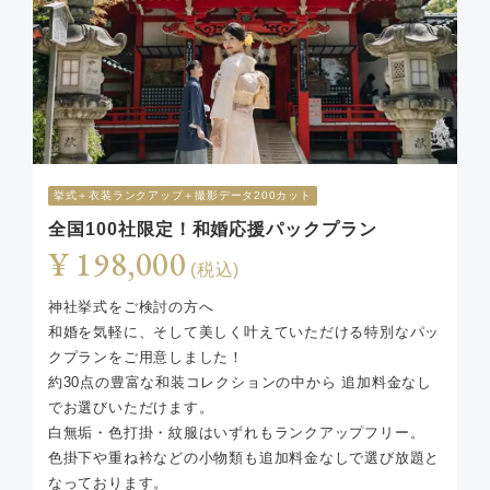
挙式︎＋衣装ランクアップ＋撮影データ200カット
全国100社限定！和婚応援パックプラン
¥ 198,000
(税込)
神社挙式をご検討の方へ
和婚を気軽に、そして美しく叶えていただける特別なパッ
クプランをご用意しました！
約30点の豊富な和装コレクションの中から 追加料金なし
でお選びいただけます。
白無垢・色打掛・紋服はいずれもランクアップフリー。
色掛下や重ね衿などの小物類も追加料金なしで選び放題と
なっております。