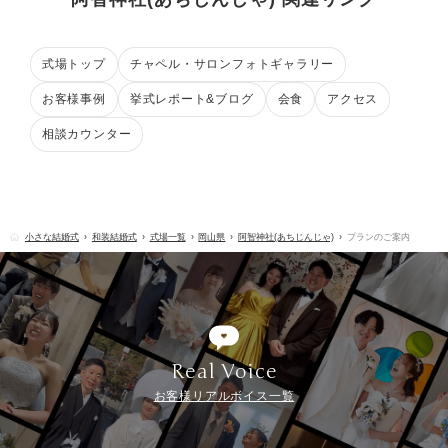
式場トップ
チャペル・サロンフォトギャラリー
お客様事例
挙式レポート&ブログ
会食
アクセス
相談カウンター
小さな結婚式
和装結婚式
式場一覧
岡山県
阿智神社(あちじんじゃ)
プランのご案内
Real Voice
お客様リアルボイス一覧