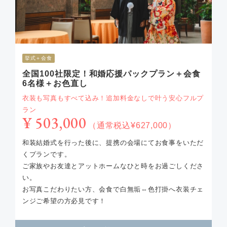
挙式＋会食
全国100社限定！和婚応援パックプラン＋会食
6名様＋お色直し
衣装も写真もすべて込み！追加料金なしで叶う安心フルプ
ラン
¥ 503,000
（通常税込¥627,000）
和装結婚式を行った後に、提携の会場にてお食事をいただ
くプランです。
ご家族やお友達とアットホームなひと時をお過ごしくださ
い。
お写真こだわりたい方、会食で白無垢⇔色打掛へ衣装チェ
ンジご希望の方必見です！