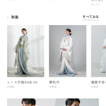
Aライン
すべてみる
和装
レース打掛SUK-03
夢牡丹
瑞雲平安
白無垢
白無垢
白無垢