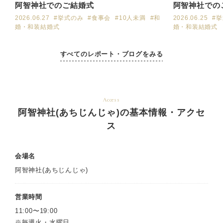
阿智神社でのご結婚式
阿智神社での
2026.06.27
#挙式のみ
#食事会
#10人未満
#和
2026.06.25
#
婚・和装結婚式
婚・和装結婚式
すべてのレポート・ブログをみる
Access
阿智神社(あちじんじゃ)の基本情報・アクセ
ス
会場名
阿智神社(あちじんじゃ)
営業時間
11:00〜19:00
※毎週火・水曜日