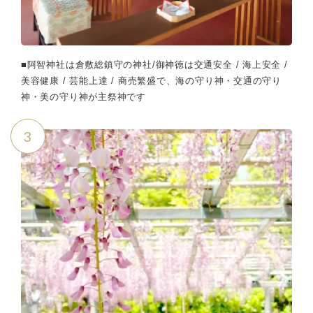
■阿智神社は倉敷総鎮守の神社/御神徳は交通安全 / 海上安全 /
美容健康 / 芸能上達 / 商売繁盛で、海の守り神・交通の守り
神・美の守り神が主祭神です
3