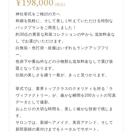
¥198,000
(税込)
神社挙式をご検討の方へ
和婚を気軽に、そして美しく叶えていただける特別な
パックプランをご用意しました！
約30点の豊富な和装コレクションの中から 追加料金な
し でお選びいただけます。
白無垢・色打掛・紋服はいずれもランクアップフリ
ー。
色掛下や重ね衿などの小物類も追加料金なしで選び放
題となっております。
伝統の美しさを纏う一着が、きっと見つかります。
挙式では、業界トップクラスのクオリティを誇る「ラ
ヴィファクトリー」が、厳かな瞬間を200カットの写真
データとして撮影。
おふたりの大切な時間を、美しく確かな技術で残しま
す。
サロンでは、新婦ヘアメイク、美容アテンド、そして
新郎新婦の着付けまでをトータルでサポート。