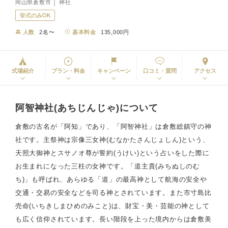
岡山県倉敷市 │ 神社
挙式のみOK
人数
2名〜
基本料金
135,000円
式場紹介
プラン・料金
キャンペーン
口コミ・質問
アクセス
阿智神社(あちじんじゃ)について
倉敷の古名が「阿知」であり、「阿智神社」は倉敷総鎮守の神
社です。主祭神は宗像三女神(むなかたさんじょしん)という、
天照大御神とスサノオ尊が誓約(うけい)という占いをした際に
お生まれになった三柱の女神です。「道主貴(みちぬしのむ
ち)」も呼ばれ、あらゆる「道」の最高神として航海の安全や
交通・交易の安全などを司る神とされています。また市寸島比
売命(いちきしまひめのみこと)は、財宝・美・芸能の神として
も広く信仰されています。長い階段を上った境内からは倉敷美