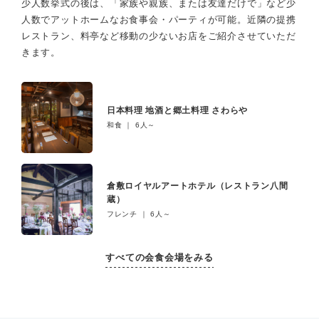
少人数挙式の後は、「家族や親族、または友達だけで」など少
人数でアットホームなお食事会・パーティが可能。
近隣の提携
レストラン、料亭など移動の少ないお店をご紹介させていただ
きます。
日本料理 地酒と郷土料理 さわらや
和食 ｜ 6人～
倉敷ロイヤルアートホテル（レストラン八間
蔵）
フレンチ ｜ 6人～
すべての会食会場をみる